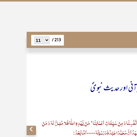
213 /
رآنی اور حدیث نبویؐ
رِ اَنْفُسِنَا وَ مِنْ سَیِّئَاتِ اَعْمَالِنَا‘ مَنْ یَّھْدِہِ اللّٰہُ فَلا مُضِلَّ لَہٗ وَ مَنْ
 اَشْھَدُ اَنَّ مُحَمَّدًا عَبْدُہٗ وَ رَسُوْلُہٗ---- اَمَّا بَعْدُ: