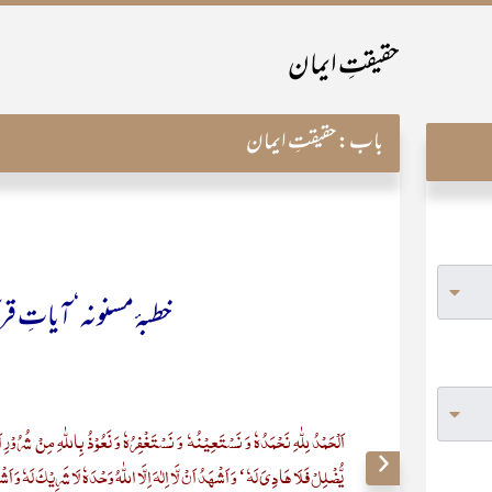
حقیقتِ ایمان
باب:
حقیقتِ ایمان
خطبۂ مسنونہ‘ آیاتِ ق
اَلْحَمْدُ لِلّٰہِ نَحْمَدُہٗ وَ نَسْتَعِیْنُہٗ وَ نَسْتَغْفِرُہٗ وَ نَعُوْذُ بِاللّٰہِ مِنْ شُرُوْ
یُّضْلِلْ فَلَا ھَادِیَ لَہٗ‘ وَ اَشْھَدُ اَنْ لَّا اِلٰہَ اِلَّا اللّٰہُ وَحْدَہٗ لَا شَرِیْکَ لَہٗ وَ