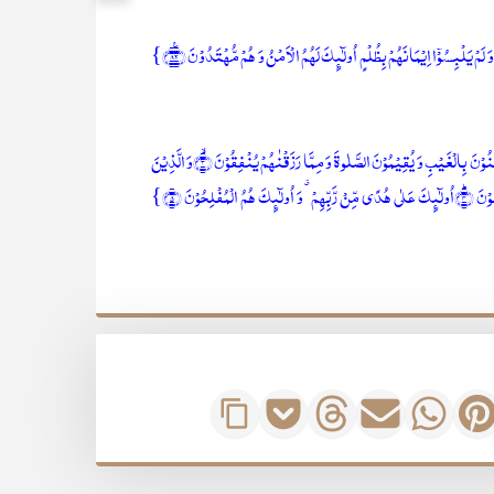
{الٓـمّٓ ۚ﴿۱﴾ذٰلِکَ الۡکِتٰبُ لَا رَیۡبَ ۚۖۛ فِیۡہِ ۚۛ ہُدًی لِّلۡمُتَّقِیۡنَ ۙ﴿۲﴾الَّذِیۡنَ یُؤۡمِنُوۡنَ بِالۡغَیۡبِ وَ یُقِیۡمُوۡنَ الصَّلٰوۃَ وَ مِمَّا رَزَقۡنٰہُمۡ یُنۡفِقُوۡنَ ۙ﴿۳﴾وَ الَّذِیۡنَ
ۡلِحُوۡنَ ﴿۵﴾}