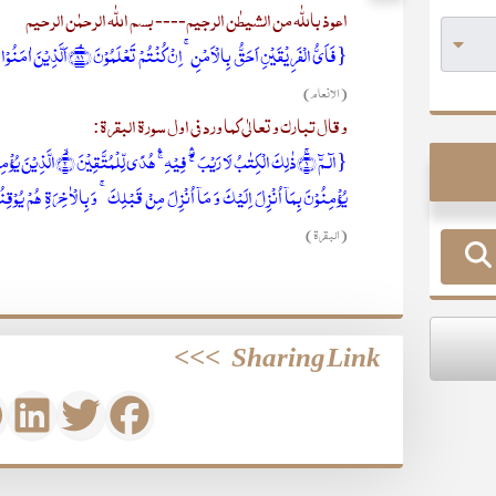
اعوذ باللّٰہ من الشیطٰن الرجیم---- بسم اللّٰہ الرحمٰن الرحیم
{ فَاَیُّ الۡفَرِیۡقَیۡنِ اَحَقُّ بِالۡاَمۡنِ ۚ اِنۡ کُنۡتُمۡ تَعۡلَمُوۡنَ ﴿ۘ۸۱﴾اَلَّذِیۡنَ اٰمَنُوۡا وَ لَمۡ یَلۡبِسُوۡۤا اِیۡمَانَہُمۡ بِظُلۡمٍ اُولٰٓئِکَ لَہُمُ الۡاَمۡنُ وَ ہُمۡ مُّہۡتَدُوۡنَ ﴿٪۸۲﴾}
(الانعام)
و قال تبارک و تعالٰی کما ورد فی اول سورۃ البقرۃ:
یُؤۡمِنُوۡنَ بِمَاۤ اُنۡزِلَ اِلَیۡکَ وَ مَاۤ اُنۡزِلَ مِنۡ قَبۡلِکَ ۚ وَ بِالۡاٰخِرَۃِ ہُمۡ یُوۡقِنُوۡنَ ؕ﴿۴﴾اُولٰٓئِکَ عَلٰی ہُدًی مِّنۡ رَّبِّہِمۡ ٭ وَ اُولٰٓئِکَ ہُمُ الۡمُف
(البقرۃ)
>>>
Sharing Link