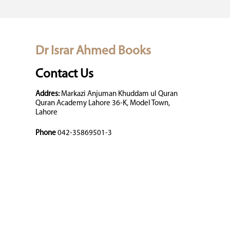
Dr Israr Ahmed Books
Contact Us
Addres:
Markazi Anjuman Khuddam ul Quran
Quran Academy Lahore 36-K, Model Town,
Lahore
Phone
042-35869501-3