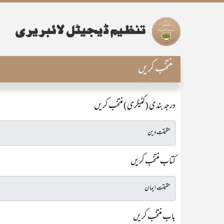
منتخب کریں
درجہ بندی (کٹیگری) منتخب کریں
کتاب منتخب کریں
باب منتخب کریں