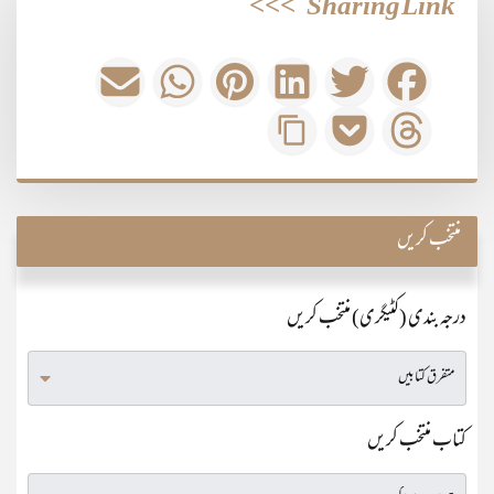
>>>
Sharing Link
منتخب کریں
درجہ بندی (کٹیگری) منتخب کریں
کتاب منتخب کریں