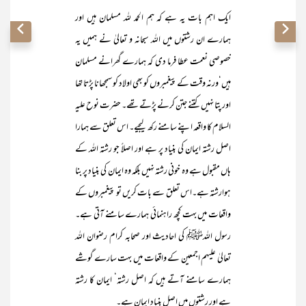
ایک اہم بات یہ ہے کہ ہم الحمد للہ مسلمان ہیں اور
ہمارے ان رشتوں میں اللہ سبحانہ و تعالیٰ نے ہمیں یہ
خصوصی نعمت عطا فرما دی کہ ہمارے گھرانے مسلمان
ہیں‘ورنہ وقت کے پیغمبروں کو بھی اولاد کو سمجھانا پڑتا تھا
اور پتا نہیں کتنے جتن کرنے پڑتے تھے۔ حضرت نوح علیہ
السلام کا واقعہ اپنے سامنے رکھ لیجیے۔ اس تعلق سے ہمارا
اصل رشتہ ایمان کی بنیاد پر ہے اور اصلاً جو رشتہ اللہ کے
ہاں مقبول ہے وہ خونی رشتہ نہیں بلکہ وہ ایمان کی بنیاد پر بنا
ہوارشتہ ہے۔اس تعلق سے بات کریں تو پیغمبروں کے
واقعات میں بہت کچھ راہنمائی ہمارے سامنے آتی ہے۔
رسول اللہﷺ کی احادیث اور صحابہ کرام رضوان اللہ
تعالیٰ علیہم اجمعین کے واقعات میں بہت سارے گوشے
ہمارے سامنے آتے ہیں کہ اصل رشتہ‘ ایمان کا رشتہ
ہے اور رشتوں میں اصل بنیاد ایمان ہے۔