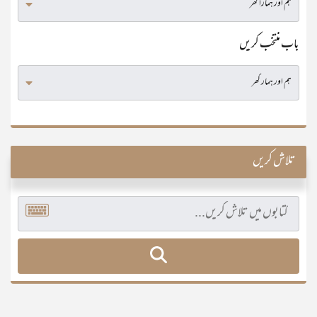
باب منتخب کریں
تلاش کریں