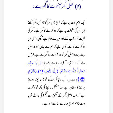
(۵) اصل گھر آخرت کا گھرہے:
ایک اہم بات یہ ہے کہ آج جس گھر کو ہم ’ اپناگھر‘ کہتے
ہیں اس کی حقیقت یہ ہے کہ وہ کرائے کا گھر ہے۔گھر کی
ملکیت خواہ آپ کے اور میرے نام ہے‘لیکن اصل میں
وہ کرائے کا ہے‘ اس لیے کہ ہم نے یہاں ہمیشہ نہیں
رہنا۔ہمارا اصل گھر تو وہ آخرت کا گھر ہے جسے قرآن
{اِنَّمَا ہٰذِہِ
نے ’’دار القرار‘‘ قرار دیا ہے۔فرمایا:
الۡحَیٰوۃُ الدُّنۡیَا مَتَاعٌ ۫ وَّ اِنَّ الۡاٰخِرَۃَ ہِیَ دَارُ الۡقَرَارِ
﴿۳۹﴾}
(المؤمن)
’’یہ دنیا کی زندگی تو بس (چند روزہ)
برتنے کا سامان ہے اور مستقل رہنے کی جگہ تو آخرت
ہے‘‘۔اب اصل گھر کے تعلق سے گفتگو کی جائے تو یہ
بہت بڑا موضوع ہمارے سامنے آتا ہے۔