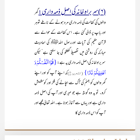
(۶)سربراہِ خانہ کی اصل ذمہ داری:
گھر
والوں کی کفالت کی ذمہ داری مرد ہونے کے ناطے شوہر
اور باپ پر ڈالی گئی ہے۔ اس کفالت کے حوالے سے
قرآن حکیم کی آیات اوررسول اللہﷺ کی احادیث
مبارکہ کی روشنی میں تفصیلاً گفتگو کی جا سکتی ہے‘ لیکن
{قُوۡۤا اَنۡفُسَکُمۡ وَ
سربراہِ خانہ کی اصل ذمہ داری یہ ہے:
اَہۡلِیۡکُمۡ نَارًا}
(التحریم:۶)
کہ اپنے آپ کو اور اپنے
گھر والوں کو جہنم کی آگ سے بچانے کی فکر اور کوشش
کرو۔ تو یہ وہ گوشہ ہے جو میری اور آپ کی اصل ذمہ
داری ہے اور یہاں سے آغاز ہونا ہے۔ اللہ تعالیٰ مجھے اور
آپ کو اس ذمہ داری کا