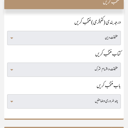
منتخب کریں
درجہ بندی (کٹیگری) منتخب کریں
کتاب منتخب کریں
باب منتخب کریں