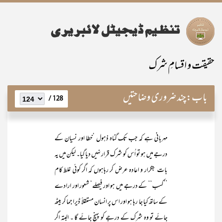
حقیقت و اقسامِ شرک
باب:
چند ضروری وضاحتیں
128 /
مہربانی ہے کہ جب تک گناہ ذہول ‘خطا اور نسیان کے
درجے میں ہو تو اُس کو شرک قرار نہیں دیا گیا۔ لیکن میں یہ
بات بتکرار و اعادہ عرض کر رہاہوں کہ اگر کوئی غلط کام
’’کسب‘‘ کے درجے میں ہو اور فیصلے‘ شعور اور ارادے
کے ساتھ کیا جا رہا ہو اور اس پر انسان مستقلاً ڈیرا جما کر بیٹھ
جائے تو وہ شرک کے درجے کو پہنچ جائے گا ۔ البتہ اگر