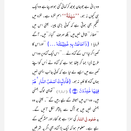
وہ برائی ہے جو جان بوجھ کر کمائی گئی ہو اور چاہے وہ ایک
’’سَیِّئَۃً‘‘
ہی کیوں نہ ہو۔
اسم نکرہ ہے۔ نکرہ میں
تفخیم بھی ہوتی ہے کہ کوئی بڑی چیز۔ یعنی اس میں
’’صغائر‘‘ شامل نہیں ہیں‘ بلکہ صرف ’’کبائر‘‘ ہیں۔ آگے
{وَّ اَحَاطَتۡ بِہٖ خَطِیۡٓــَٔتُہٗ …}
فرمایا :
’’اوراس کا
گھیرا کر لیا اس کے گناہ نے…‘‘ اس ایک گناہ پر وہ اس
طرح ڈیرا جما کر بیٹھا ہوا ہے کہ گناہ نے اُس کواپنے
گھیرے میں ایسے لے لیا ہے کہ کوئی جانب ایسی نہیں
{فَاُولٰٓئِکَ اَصۡحٰبُ النَّارِ ۚ ہُمۡ
جہاں گناہ کا غلبہ نہ ہو۔
فِیۡہَا خٰلِدُوۡنَ ﴿۸۱﴾}
(البقرۃ)
’’تویہی لوگ جہنمی
ہیں۔ وہ اس میں ہمیشہ کے لیے رہیں گے‘‘۔ یعنی یہ وہ
جہنمی نہیں ہیں جو آگ سے بالآخر نکل آئیں گے۔
خلود فی النار
یہ
کی سزا ہے جو کفار اور مشرکین کے
لیے ہے۔ معلوم ہوا کہ ایک بڑا گناہ بھی اگر یہ شرطیں