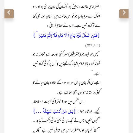
اضطراری حالت درپیش ہو‘ انسان کی جان پر بنی ہو اور وہ
بھوک سے مرا جا رہا ہو تو اس حالت میں انسان سؤر بھی کھا
لے تو گناہ نہیں ہے۔ ازروئے الفاظِ قرآنی :
{فَمَنِ اضۡطُرَّ غَیۡرَ بَاغٍ وَّ لَا عَادٍ فَلَاۤ اِثۡمَ عَلَیۡہِ ؕ }
(البقرۃ:۱۷۳)
’’پس جو مجبور ہو (بشرطیکہ) سرکشی اور حد سے تجاوز نہ ہو
تو (مذکورہ بالا حرام اشیاء کھا لینے میں) اُس پر کوئی گناہ نہیں
ہے۔‘‘
ایسے ہی اگر جان پر بنی ہو اور سود کے علاوہ جان بچانے کا
کوئی راستہ نہ ہو تو یہ بھی معاف ہے۔
اس ضمن میں سورۃ البقرۃ کی آیت ۸۱ ملاحظہ
{بَلٰی مَنۡ کَسَبَ سَیِّئَۃً …}
کیجیے۔ ارشاد ہوا :
’’کیوں نہیں! جس نے ایک برائی بھی کمائی (کسب کیا) …
‘‘خطا‘ نسیان اور اضطرار اس میں شامل نہیں ہے ‘ بلکہ یہ