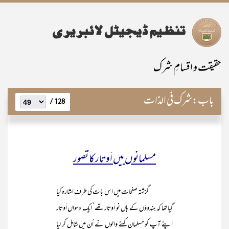
حقیقت و اقسامِ شرک
باب:
شرک فی الذات
128 /
مسلمانوں میں اَوتار کا تصور
گزشتہ صفحات میں اس بات کی طرف اشارہ کیا
گیا تھا کہ ہندوؤں کے ہاں نو اَوتار تھے‘ ایک دسواں اَوتار
اپنے آپ کو مسلمان کہنے والوں نے اُن میں شامل کر لیا