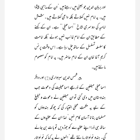
اور برہان الدین جو بمبئی میں رہتے ہیں ‘ ان کے مذہبی پیشوا
ہیں۔ یہ امام نہیں کہلاتے بلکہ داعی کہلاتے ہیں ۔ شش
امامیہ کی دوسری شاخ ’’اسماعیلی‘‘ ہے۔ ان کے کہنے
کے مطابق ان کے امام غائب نہیں ہوئے ‘بلکہ امامت
کا سلسلہ تسلسل کے ساتھ چل رہا ہے۔ اِس وقت پرنس
کریم آغا خان ان کے امامِ حاضر ہیں۔ یہ امام کو معصوم
مانتے ہیں۔
پیر شمس الدین سبزواری
(۱)
اور دیگر
اسماعیلی مبلغین کے ذریعے اسماعیلیت کی دعوت جب
ہندوستان میں دی گئی تو ان مبلغین نے دعوت و تبلیغ
کے لیے یہ حکمتِ عملی اختیار کی کہ چونکہ ہندوؤں کو
مسلمان بنانا آسان کام نہیں‘ لہذا ان کے عقیدوں کے
ساتھ ہی ذرا اپنے عقیدے کو جوڑدیں تو بات بن جائے
گی۔ ہندو نو اَوتار مانتے تھے‘ انہوں نے یہ کہا کہ نو اَوتار