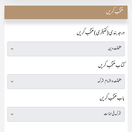
منتخب کریں
درجہ بندی (کٹیگری) منتخب کریں
کتاب منتخب کریں
باب منتخب کریں