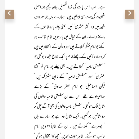
ہے۔ اب اس بات کی ذرا تفصیل جان لیجیے!دراصل
شیعیت کی بہت سی شاخیں ہیں۔ ہمارے ہاں جو معروف
شیعہ ہیں وہ ’’اثنا عشری‘‘ ہیں‘ یعنی پہلے بارہ اماموں کے
ماننے والے۔ ان کے خیال میں بارہویں امام غائب ہو
گئے جو امامِ منتظَر کہلاتے ہیں اور وہ اُن کے انتظار میں ہیں
کہ دوبارہ آئیں گے۔ چھٹے امام پر ایک شاخ علیحدہ ہو گئی جو
’’شش امامیہ‘‘ کہلاتے ہیں۔ یعنی پہلے چھ امام تو ’’اثنا
عشری‘‘ اور ’’شش امامیہ‘‘ کے مابین مشترک ہیں ‘
لیکن اسماعیل‘ جو امام جعفر صادق ؒ کے بڑے
صاحبزادے تھے ‘ ان سے اِن شش امامیہ والوں کی
شاخ الگ ہو گئی۔ شش امامیہ والوں کی بھی آگے چل کر
دو شاخیں ہو گئیں۔ ایک شاخ وہ ہے جو ہمارے ہاں
’’بوہرے‘‘ کہلاتے ہیں ۔ ان کے غالباً۳۲ ویں امام
غائب ہو گئے۔ طاہر سیف الدین‘ جن کا انتقال ہو گیا‘