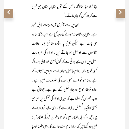
بیٹا قرار دیا‘ حالانکہ رحمن کے تو یہ شایانِ شان ہی نہیں
ہے کہ وہ کسی کوبیٹا بنائے۔‘‘
ان میں سے آخری آیت بہت قابل غور
ہے۔ شایانِ شان نہ ہونے کی وجہ کیا ہے ؟ یہ بڑی سادہ
سی بات ہے‘ لیکن پیش پا افتادہ حقائق بسا اوقات
نگاہوں سے اوجھل ہو جاتے ہیں۔ اولاد کی ضرورت
اصل میں اس لیے ہوتی ہے کہ کوئی ہستی خود فانی ہو۔ اگر
کسی کو بقاء اور دوام حاصل ہو اور اسے دنیا میں ہمیشہ کے
لیے رہنا ہو تو اسے کسی اولاد کی ضرورت نہیں ہے۔
اولاد تو بقاءِ نوع اور بقاءِ نسل کے لیے ہے۔ جو فانی ہے
وہ یہ محسوس کر سکتا ہے کہ میری اولاد کی شکل میں میری
ہستی کا ایک تسلسل برقرار رہے گا۔ اسی لیے تو وہ روتے
ہیں جن کے ہاں اولاد نہیں‘ خاص طو رپر جن کی اولادِ نرینہ
نہیں وہ کہتے ہیں کہ ہمارا نام مٹ جائے گا۔ یہی طعنہ تو دیا