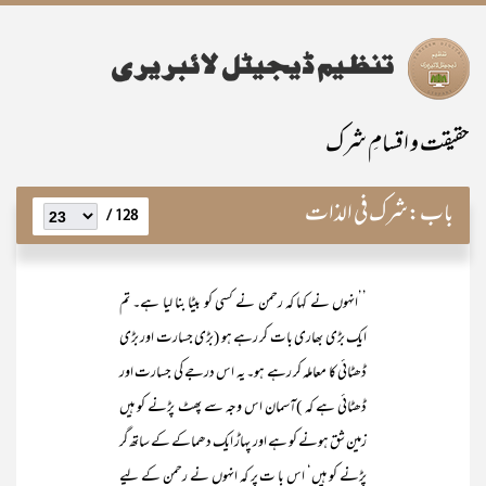
حقیقت و اقسامِ شرک
باب:
شرک فی الذات
128 /
’’انہوں نے کہا کہ رحمن نے کسی کو بیٹا بنا لیا ہے۔ تم
ایک بڑی بھاری بات کر رہے ہو (بڑی جسارت اور بڑی
ڈھٹائی کا معاملہ کر رہے ہو۔ یہ اس درجے کی جسارت اور
ڈھٹائی ہے کہ )آسمان اس وجہ سے پھٹ پڑنے کو ہیں
زمین شق ہونے کو ہے اور پہاڑ ایک دھماکے کے ساتھ گر
پڑنے کو ہیں‘ اس با ت پر کہ انہوں نے رحمن کے لیے