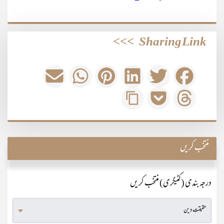
>>>
Sharing Link
منتخب کریں
درجہ بندی (کٹیگری) منتخب کریں