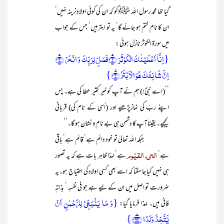
گیا تھا محمد رسول اللہ ﷺکو کہ ان کی کوئی اولادِنرینہ نہیں‘
ان کا نام ختم ہو جائے گا‘ یہ تو ابتر ہیں‘ جس کے جواب
میں سورۃ الکوثر نازل ہوئی :
{اِنَّاۤ اَعۡطَیۡنٰکَ الۡکَوۡثَرَ ؕ﴿۱﴾فَصَلِّ لِرَبِّکَ وَ انۡحَرۡ ؕ﴿۲﴾
اِنَّ شَانِئَکَ ہُوَ الۡاَبۡتَرُ ٪﴿۳﴾}
’’(اے نبیؐ!) ہم نے آپ کو خیر کثیر عطا کی ہے۔ پس
اپنے ربّ کی نمازپڑھیے اور (اُسی کے نام کی) قربانی
کیجیے۔ یقینا آپ کا دشمن ہی بے نام و نشان ہو گا۔‘‘
جبکہ اللہ تعالیٰ تو خود دائم ہے‘ قائم ہے‘ باقی
الحی ّ القیّوم
ہے‘
ہے‘ لہذا ظاہر بات ہے کہ یہ تصور
ہی نہیں کیا جاسکتا کہ اسے بھی کسی اولاد کی احتیاج ہو۔یہ
ضرورت تو اصل میں ان کے لیے ہے جو فی نفسہٖ ‘ بذاتہٖ
{وَ مَا یَنۡۢبَغِیۡ لِلرَّحۡمٰنِ اَنۡ
فانی ہیں۔ لہذا فرمایا گیا:
یَّتَّخِذَ وَلَدًا ﴿ؕ۹۲﴾}