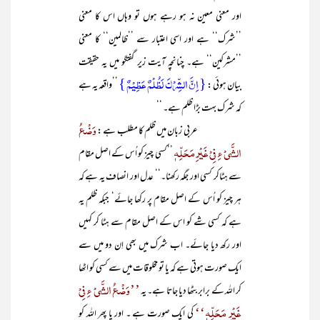
اور معنی معین نہ ہو رہے ہوں تو وہاں اس کا معنی
’’شرک‘‘ ہے اور اسی اعتبار سے ’’ظالمین‘‘ کا معنی
’’مشرکین‘‘ ہے۔ چنانچہ آیت زیر گفتگو میں یہ حقیقت
{ اِنَّ الشِّرۡکَ لَظُلۡمٌ عَظِیۡمٌ }
بیان ہوئی :
’’واقعہ یہ ہے
کہ شرک بہت بڑا ظلم ہے۔ ‘‘
وَضْعُ
عربی زبان میں ظلم کا مطلب ہے :
الشَّیْ ءِ فِیْ غَیْرِ مَحَلِّہٖ
’’کسی چیز کو اُس کے اصل مقام
سے ہٹاکر کسی اور جگہ رکھنا۔‘‘ عدل اور انصاف یہ ہے کہ
ہر چیز کو اُس کے اصل مقام پر رکھا جائے‘ جبکہ ظلم یہ
ہے کہ کسی شے کو اس کے اصل مقام سے ہٹا کر کہیں
اور رکھ دیا جائے۔ اب شرک میں بھی اِن دو میں سے
ایک صورت ہوتی ہے کہ یا تو مخلوقات میں سے کسی کو اٹھا
’’وَضْعُ الشَّیْ ءِ فِیْ
کر اللہ کے برابر بٹھا دیا جاتا ہے۔ یہ
غَیْرِ مَحَلِّہٖ‘‘
کی ایک صورت ہے ۔ اور یا پھر اللہ کو