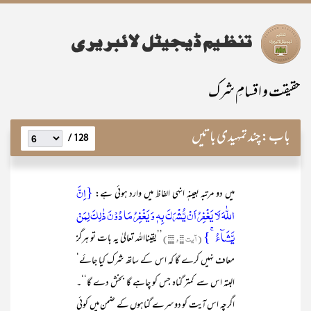
حقیقت و اقسامِ شرک
باب:
چند تمہیدی باتیں
128 /
{اِنَّ
میں دو مرتبہ بعینہٖ انہی الفاظ میں وارد ہوئی ہے:
اللّٰہَ لَا یَغۡفِرُ اَنۡ یُّشۡرَکَ بِہٖ وَ یَغۡفِرُ مَا دُوۡنَ ذٰلِکَ لِمَنۡ
یَّشَآءُ ۚ}
(آیت ۴۸ و ۱۱۶)
’’یقینااللہ تعالیٰ یہ بات تو ہرگز
معاف نہیں کرے گا کہ اس کے ساتھ شرک کیا جائے‘
البتہ اس سے کمتر گناہ جس کو چاہے گا بخش دے گا‘‘۔
اگرچہ اس آیت کو دوسرے گناہوں کے ضمن میں کوئی