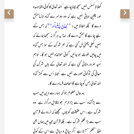
کھلا لائسنس نہیں سمجھ لینا چاہیے ‘ اللہ تعالیٰ کا کوئی پختہ وعدہ
اور یقین دہانی نہیں ہے کہ وہ دوسرے گناہ لازماًبخش
’’لِمَنۡ یَّشَآء‘‘
دے گا ‘بلکہ الفاظ ہیں:
کہ جس کے
لیے چاہے گا بخش دے گا۔ لہذا یہ ہرگز نہ سمجھا جائے کہ
ہمیں کھلی چھٹی مل گئی ہے کہ ہم شرک کے سوا جس گناہ
میں چاہیں ملوث ہو جائیں‘ کوئی مؤاخذہ نہیں ہو گا۔ تاہم
اُمید ضرور دلائی گئی ہے کہ اللہ تعالیٰ کے ہاں شرک کی
معافی کی توکوئی صورت نہیں ہے ‘البتہ اُس سے کمتر گناہ
اللہ تعالیٰ جس کو چاہے گا معاف فرما دے گا۔
بہرحال معلوم ہوا کہ ہمارے دین میں سب
سے بڑا گناہ‘ سب سے بڑا جرم‘ جو ناقابل درگزر ہے ‘ وہ
شرک ہے۔ اس حقیقت کو یوں سمجھئے کہ ازروئے قرآن
سب سے بڑا ظلم شرک ہے۔ بلکہ قرآن مجید میں جہاں بھی
لفظ ’’ظلم‘‘ آتا ہے‘ اگر سیاق و سباق سے اس کے کوئی