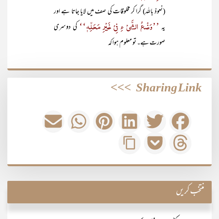
(نعوذ باللہ) گرا کر مخلوقات کی صف میں لایا جاتا ہے اور
’’وَضْعُ الشَّیْ ءِ فِیْ غَیْرِ مَحَلِّہٖ‘‘
یہ
کی دوسری
صورت ہے۔ تو معلوم ہوا کہ
>>>
Sharing Link
منتخب کریں