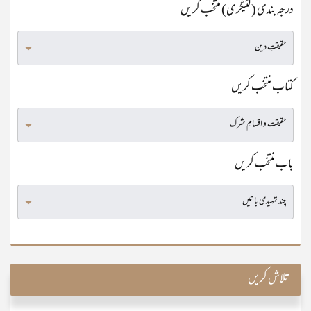
درجہ بندی (کٹیگری) منتخب کریں
کتاب منتخب کریں
باب منتخب کریں
تلاش کریں