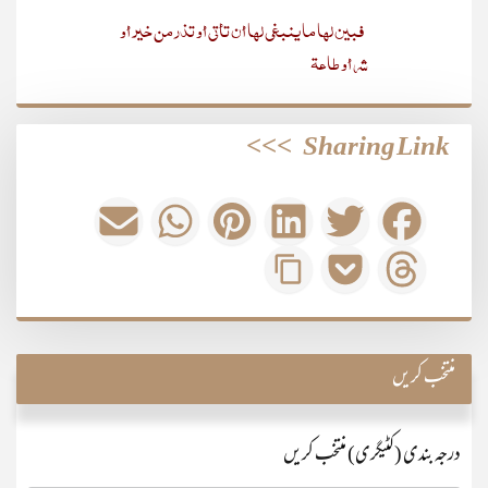
فبین لھا ما ینبغی لھا أن تأتی أو تذر من خیر أو
شر أو طاعة
>>>
Sharing Link
منتخب کریں
درجہ بندی (کٹیگری) منتخب کریں