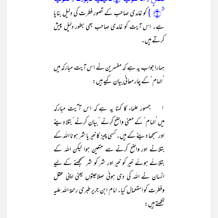
}
۪ۙ﴿۸﴾
کو غامدی صاحب کے تصور فطرت کی دلیل بنایا
ہے۔ اس آیت کو غامدی صاحب بھی بطور دلیل پیش
کرتے ہیں۔
ہمارا جواب یہ ہے کہ مفسرین نے اس آیت مبارکہ میں
’الہام‘ کے چار معانی بیان کیے ہیں:
۱ جمہور علماء کا کہنا یہ ہے کہ اس آ ٓیت مبارکہ
میں’الہام‘ کے معنی واضح کرنے ‘ بیان کرنے‘ بتلا دینے
اور سمجھا دینے کے ہیں۔ کسی چیز کا خیر یا شر ہونا اللہ کے
بتلانے اور واضح کرنے سے متعین ہوا لیکن اللہ کے
بتلائے ہوئے خیر کو خیر اور شر کو شر سمجھنے کے لیے
انسان نے اللہ کی دی ہوئی صلاحیتوں یعنی اپنی عقل
وفطرت کو استعمال کیا۔ امام ابن جریر طبری رحمۃ اللہ علیہ
لکھتے ہیں: