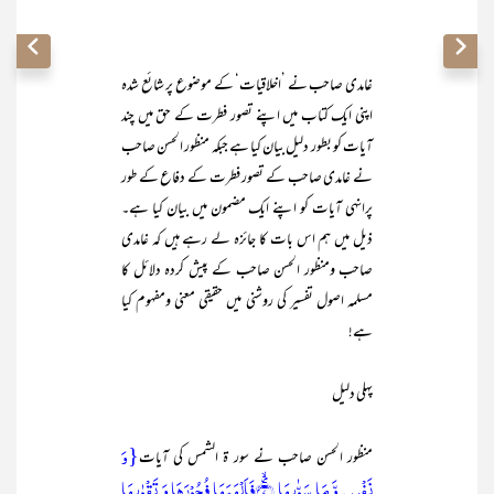
غامدی صاحب نے ’اخلاقیات‘ کے موضوع پر شائع شدہ
اپنی ایک کتاب میں اپنے تصور فطرت کے حق میں چند
آیات کو بطور دلیل بیان کیا ہے جبکہ منظور الحسن صاحب
نے غامدی صاحب کے تصور فطرت کے دفاع کے طور
پرانہی آیات کو اپنے ایک مضمون میں بیان کیا ہے۔
ذیل میں ہم اس بات کا جائزہ لے رہے ہیں کہ غامدی
صاحب ومنظور الحسن صاحب کے پیش کردہ دلائل کا
مسلمہ اصول تفسیر کی روشنی میں حقیقی معنی ومفہوم کیا
ہے!
پہلی دلیل
{وَ
منظور الحسن صاحب نے سور ۃ الشمس کی آیات
نَفۡسٍ وَّ مَا سَوّٰىہَا ۪ۙ﴿۷﴾فَاَلۡہَمَہَا فُجُوۡرَہَا وَ تَقۡوٰىہَا