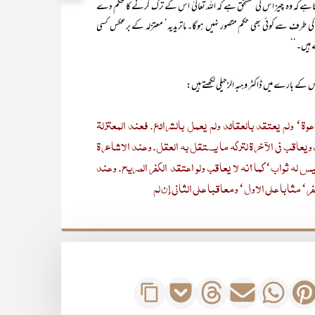
اہے کہ وہ چیز اس کی مستحق ہے کہ اللہ تعالیٰ اس کے ترک کرنے کا حکم دے
کی طرف سے کوئی بھی حکم متصور نہیں ہوگا۔ ماتریدیہ‘ معتزلہ کے برعکس کسی
 ہیں۔‘‘
س کے بارے میں ڈاکٹر وہبہ الزحیلی لکھتے ہیں:
وة‘ ولم یعتقد بالعقائد ولم یعمل بالشرائع. فعند المعتزلة
اقب فی الآخرۃ لترکه ما یستقل به العقل. وعند الأشاعرة
س له ثواب‘ کما أنه لا یعاقب ولو اعتقد الکفر الصریح. وعند
 مثابا علی الأول‘ ومعاقبا علی الثانی إن لم