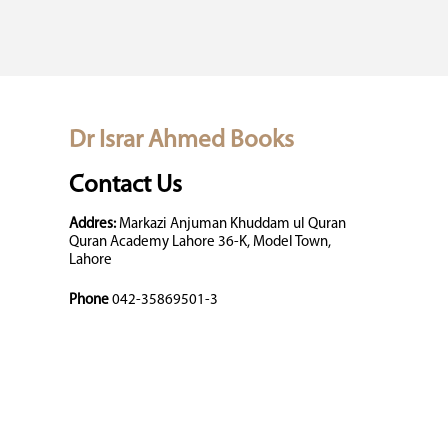
Dr Israr Ahmed Books
Contact Us
Addres:
Markazi Anjuman Khuddam ul Quran
Quran Academy Lahore 36-K, Model Town,
Lahore
Phone
042-35869501-3