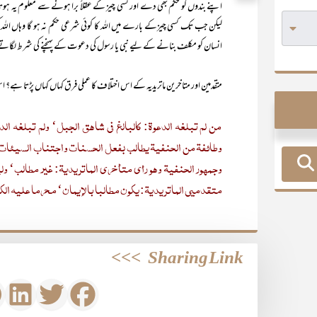
اپنے بندوں کو حکم بھی دے اور کسی چیز کے عقلاً برا ہونے سے معلوم یہ ہوت
لیکن جب تک کسی چیزکے بارے میں اللہ کا کوئی شرعی حکم نہ ہو گا وہاں اللہ 
انسان کو مکلف بنانے کے لیے نبی یا رسول کی دعوت کے پہنچنے کی شرط لگاتے
متقدمین اور متاخرین ماتریدیہ کے اس اختلاف کا عملی فرق کہاں کہاں پڑتا ہے؟ ا
من لم تبلغه الدعوة: کالبالغ فی شاھق الجبل‘ ولم تبلغه الدع
وطائفة من الحنفیة یطالب بفعل الحسنات واجتناب السیئات ویع
وجمھور الحنفیة وھو رأی متأخری الماتریدیة: غیر مطالب‘ ولی
متقدمیی الماتریدیة: یکون مطالبا بالإیمان‘ محرما علیه الکفر‘
>>>
Sharing Link