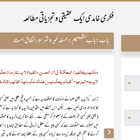
فکری غامدی ایک تحقیقی و تجزیاتی مطالعہ
باب:
باب ششم : مسئلہ خیر وشر اور اتفاق امت
ولکنھم یخالفون المعتزلة فی أن الحسن والقبح لا یستلزمان حک
لایرجح المرجوح‘ فما لم یحکم لیس ھناك حکم ولھذا فإنھم اشترطوا
ترجمہ ’’ماتریدیہ یعنی علمائے احناف کا موقف یہ ہے کہ حسن وقبح عقلی ہیں یعنی
کا ہونا ضروری نہیں ہے...لیکن اس مسئلے میں متقدمین ماتریدیہ کا کہنا یہ ہے کہ 
(یعنی بغیر کسی شریعت کے) معلوم کر سکتی ہے...جبکہ متاخرین ماتریدیہ کا موقف 
میں معتزلہ سے اختلاف ہے کہ کسی چیز کے عقل انسانی کے مطابق اچھا یا برا 
کرنے کا حکم بھی ہوبلکہ زیادہ سے زیادہ کسی چیز کے عقلاً اچھا ہونے کا یہ نتیجہ