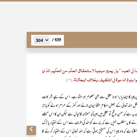
439 /
ما فی العبد‘ بل یصیر موجبا لاستحقاق الحکم من الحکیم الذی
 بلوغ الدعوۃ فی التکلیف بخلاف المعتزلة.
(۸۹)
 کسی چیز کا اچھا یا برا ہونا عقل سے بھی معلوم ہو سکتا ہے، اس کے لیے شریعت
عقل اللہ تعالیٰ کے بعض احکام مثلاً ایمان لانے اور کفر کے حرام ہونے کوبذاتہ
یہ ہے کہ حسن وقبح تو عقلی ہیں جیساکہ معتزلہ کاخیال ہے لیکن ان کا اس مسئلے
ہونے کا یہ مطلب نہیں ہے کہ بندے کو اللہ کی طرف سے اس کے اختیار یا ترک
 نکلتاہے کہ وہ چیز اس کی مستحق ہوتی ہے کہ اللہ تعالیٰ اس کے اختیار کرنے کا