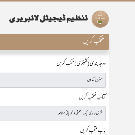
منتخب کریں
درجہ بندی (کٹیگری) منتخب کریں
کتاب منتخب کریں
باب منتخب کریں