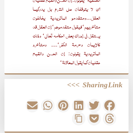
الحنفیة‘ یقولون: إن الحسن والقبح عقلیان
أی لا یتوقفان علی الشرع بل یدرکھما
العقل...ومتقدمو الماتریدیة یخالفون
متأخریھم‘ فیقول متقدموھم‘ إن العقل قد
یستقل فی إدراك بعض أحکامه تعالی‘ وذلك
کالإیمان وحرمة الکفر‘۔۔۔ ومتأخرو
الماتریدیة یقولون: إن الحسن والقبح
عقلیان کما یقول المعتزلة‘
>>>
Sharing Link