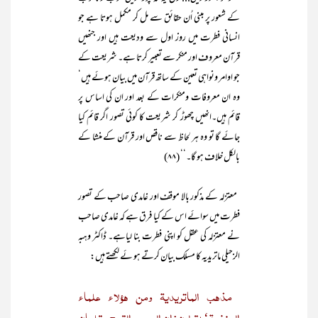
کے شعور پر مبنی اُن حقائق سے مل کر مکمل ہوتا ہے جو
انسانی فطرت میں روز اول سے ودیعت ہیں اور جنھیں
قرآن معروف اور منکر سے تعبیر کرتا ہے۔ شریعت کے
جو اوامر ونواہی تعین کے ساتھ قرآن میں بیان ہوئے ہیں‘
وہ ان معروفات ومنکرات کے بعد اور ان کی اساس پر
قائم ہیں۔انھیں چھوڑ کر شریعت کا کوئی تصور اگر قائم کیا
جائے گا تو وہ ہر لحاظ سے ناقص اور قرآن کے منشا کے
بالکل خلاف ہو گا۔‘‘ (۸۸)
معتزلہ کے مذکور بالا موقف اور غامدی صاحب کے تصور
فطرت میں سوائے اس کے کیا فرق ہے کہ غامدی صاحب
نے معتزلہ کی عقل کو اپنی فطرت بنا لیاہے۔ ڈاکٹر وہبہ
الزحیلی ماتریدیہ کا مسلک بیان کرتے ہو ئے لکھتے ہیں:
مذهب الماتریدیة ومن ھؤلاء علماء