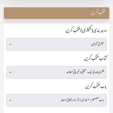
منتخب کریں
درجہ بندی (کٹیگری) منتخب کریں
کتاب منتخب کریں
باب منتخب کریں