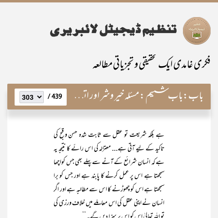
فکری غامدی ایک تحقیقی و تجزیاتی مطالعہ
باب:
باب ششم : مسئلہ خیر وشر اور اتفاق امت
439 /
ہے بلکہ شریعت تو عقل سے ثابت شدہ حسن وقبح کی
تاکید کے لیے آتی ہے... معتزلہ کی اس رائے کا نتیجہ یہ
ہے کہ انسان شرائع کے آنے سے پہلے بھی جس کواچھا
سمجھتا ہے اس پر عمل کرنے کا پابند ہے اور جس کو برا
سمجھتا ہے اس کو چھوڑنے کا اس سے مطالبہ ہے اور اگر
انسان نے اپنی عقل کی اس معاملے میں خلاف ورزی کی
تو اللہ تعالیٰ اس کو اس پر سزا دیں گے۔ ‘‘