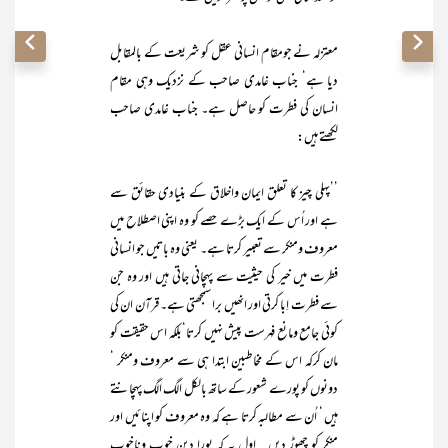
معتزلہ نے جومقام انسانی عقل کو شریعت کے بالمقابل
دیا ہے‘ جناب غامدی صاحب کے نزدیک وہی مقام
انسان کی فطرت کو حاصل ہے۔ جناب غامدی صاحب
لکھتے ہیں:
’’پہلی چیز کا تعلق ایمان واخلاق کے بنیادی حقائق سے
ہے اور اُس کے ایک بڑے حصے کو وہ اپنی اصطلاح میں
معروف ومنکر سے تعبیر کرتا ہے۔ یعنی وہ باتیں جو انسانی
فطرت میں خیر کی حیثیت سے پہچانی جاتی ہیں اور وہ جن
سے فطرت اِبا کرتی اور انھیں برا سمجھتی ہے۔ قرآن ان کی
کوئی جامع ومانع فہرست پیش نہیں کرتا‘بلکہ اس حقیقت کو
مان کرکہ اس کے مخاطبین ابتدا ہی سے معروف ومنکر ‘
دونوں کو پورے شعور کے ساتھ بالکل الگ الگ پہچانتے
ہیں ‘ اُن سے مطالبہ کرتا ہے کہ وہ معروف کو اپنائیں اور
منکر کو چھوڑ دیں...اول یہ کہ پورا دین خوب وناخوب