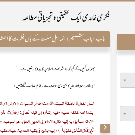
فکری غامدی ایک تحقیقی و تجزیاتی مطالعہ
باب:
باب ششم: ائمہ اہل سنت کے ہاں فطرت کا اصطلا
کافر ہی کہیں گے کیونکہ وہ شریعت اسلامیہ کا پیروکار نہیں ہے۔ ‘‘
ابو شامہ رحمۃ اللہ علیہ کا بھی یہی موقف ہے۔ امام صاحب لکھتے ہیں :
أصل الفطرة الخلقة المبتدأۃ ومنه فاطر السموات والأرض أی 
ابتدأ اللہ خلقه علیه وفیه إشارۃ إلی قوله تعالی:{فِطۡرَتَ اللّٰہِ الّ
ولادتہ مما یؤدیہ إلیه نظرہ لأداہ إلی الدین الحق وھو التوحید ویؤیدہ قول
الَّتِیۡ فَطَرَ النَّاسَ عَلَیۡہَا ؕ} وإلیه یشیر فی بقیة الحدیث حیث عقب