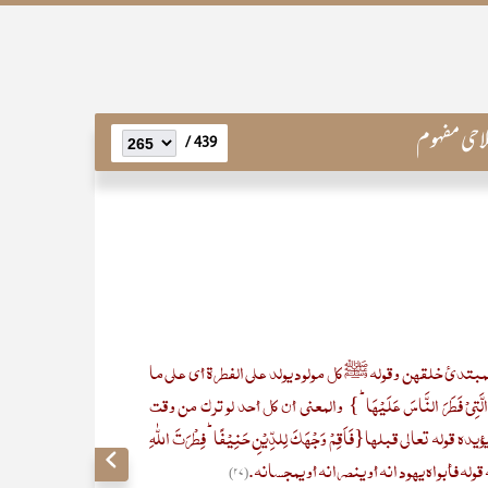
حی مفہوم
439 /
المبتدیٔ خلقھن وقوله ﷺ کل مولود یولد علی الفطرة أی علی ما
َتِیۡ فَطَرَ النَّاسَ عَلَیۡہَا ؕ} والمعنی أن کل أحد لو ترک من وقت
ہ تعالی قبلھا{فَاَقِمۡ وَجۡہَکَ لِلدِّیۡنِ حَنِیۡفًا ؕ فِطۡرَتَ اللّٰہِ
ه قوله فأبواہ یہود انه أو ینصرانه أو یمجسانه.
(۲۷)