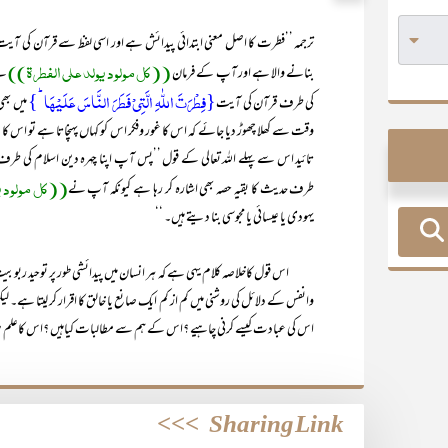
ترجمہ ’’فطرت کا اصل معنی ابتدائی پیدائش ہے اور اسی لفظ سے قرآن کی آی
((کل مولود یولد علی الفطرۃ))
بنانے والا ہے اور آپ کے فرمان
سے
{فِطۡرَتَ اللّٰہِ الَّتِیۡ فَطَرَ النَّاسَ عَلَیۡہَا ؕ}
کی طرف قرآن کی آیت
میں بھی
وقت سے کھلا چھوڑ دیا جائے کہ اس کا غور وفکر اس کو کہاں پہنچاتا ہے تو اس ک
تائید اس سے پہلے اللہ تعالی کے قول ’’پس آپ اپنا چہرہ دین اسلام کی 
((کل مولود ی
طرف حدیث کا بقیہ حصہ بھی اشارہ کر رہا ہے کیونکہ آپ نے
یہودی یا عیسائی یا مجوسی بنا دیتے ہیں۔ ‘‘
اس قول کاخلاصہ کلام یہی ہے کہ ہر انسان میں پیدائشی طور پر توحید ربوبیت ک
وانفس کے دلائل کی روشنی میں کم از کم ایک صانع یا خالق کا اقرار کر لیتا ہے
اس کی عبادت کیسے کرنی چاہیے ؟اس کے ہم سے مطالبات کیاہیں ؟اس کاعلم 
>>>
Sharing Link