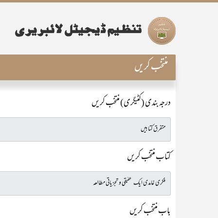
منتخب کریں
درجہ بندی (کٹیگری) منتخب کریں
کتاب منتخب کریں
باب منتخب کریں