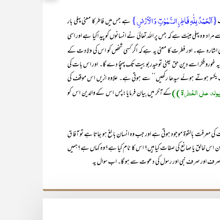
{اَلۡحَمۡدُ لِلّٰہِ فَاطِرِ السَّمٰوٰتِ وَ الۡاَرۡضِ}
ت
ہے جس میں فاطر کا معنی پہلی بار
 مراد وہ پہلی ہیئت ہے کہ جس پر اللہ تعالیٰ نے انسانوں کو پید اکیا ہے اور اسی
 اشارہ ہے۔ اور فطرت کا معنی یہ ہے کہ اگر کسی شخص کو اس کی ولادت کے
ا یہ غورو فکر اسے دین حق یعنی توحیدربوبیت تک پہنچا دے گا۔ اور اس بات کی
طرف یکسو ہوتے ہوئے سیدھا رکھیں‘‘ سے ہوتی ہے۔ علاوہ ازیں اس موقف کی
ولد علی الفطرۃ))
کے آخر میں بیان فرمایا:پس اس کے والدین اس کو
ی معرفت بالقوۃ موجود ہوتی ہے اور جب وہ انسان بالغ ہو جاتا ہے تو آفا ق
۔ لیکن اس خالق یا صانع کی صفات کیا ہیں؟ اس کا نام کیا ہے؟وہ کہاں ہے؟ہمیں
صرف اور صرف نبی اور رسول کی دعوت سے ہو گا۔ اب سوال یہ