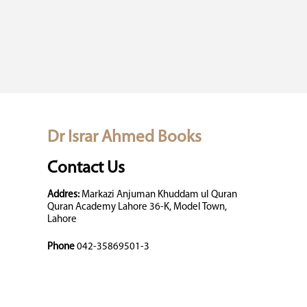
Dr Israr Ahmed Books
Contact Us
Addres:
Markazi Anjuman Khuddam ul Quran
Quran Academy Lahore 36-K, Model Town,
Lahore
Phone
042-35869501-3