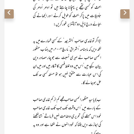
بحث کو کسی نتیجے پر پہنچانا چاہتے ہیں تو ادھر اُدھر کی
تأویلات میں پڑکر بحث کو طویل کرنے ا ور الجھانے کی
بجائے درج ذیل دو آپشنز پر غور کریں:
ا) اگر تو غامدی صاحب ’الشریعہ‘ کے کسی شمارے میں یہ
لکھ دیں کہ ماہنامہ’اشراق‘ مارچ۲۰۰۴ء میں جناب منظور
الحسن صاحب نے میری نسبت سے جو چار مصادر دین
بیان کیے ہیں‘اس میں وہ غلط فہمی کا شکار ہیں اور میں ان
کی اس عبارت سے متفق نہیں ہوںتو مسئلہ کسی حد تک
حل ہو جائے گا۔
ب) یا سید منظور الحسن صاحب مجھے کم از کم غامدی صاحب
کے بارے میں‘ اس وقت تک جب تک غامدی صاحب
خود اس مسئلے کی تحریری وضاحت نہیں فرماتے‘ اتنالکھنے
کی اجازت دیں جتنا کہ خود انہوں نے لکھا ہے اور وہ یہ
ہے کہ: