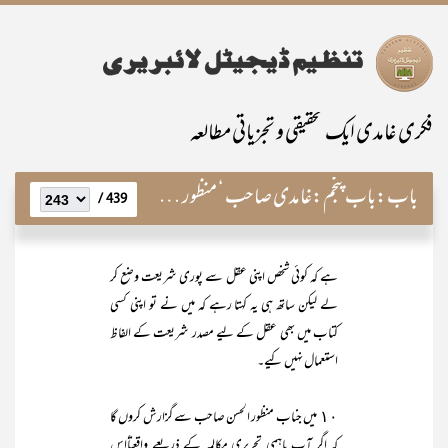
فکری غامدی ایک تحقیقی و تجزیاتی مطالعہ
باب:
باب پنجم:غامدی صاحب ‘ منظور صاحب اور مصادر شریعت
439 /
ہے کہ کوئی شخص اپنی عقل سے پوری شریعت وضع کر
لے لیکن ساتھ ہی یہ کہتا رہے کہ میں نے تو اپنی کسی
کتاب میں بھی عقل کے لیے مصدر شریعت کے الفاظ
استعمال نہیں کیے۔
١٠ میں جناب منظور الحسن صاحب سے گزارش کروں گا
کہ اگر آپ باہمی تحریری مکالمہ کے ذریعے واقعتاًاس