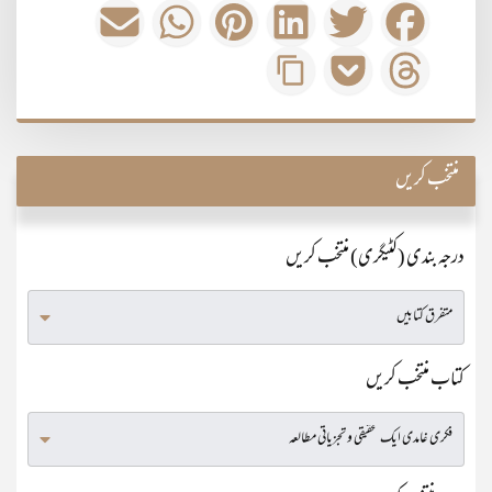
منتخب کریں
درجہ بندی (کٹیگری) منتخب کریں
کتاب منتخب کریں