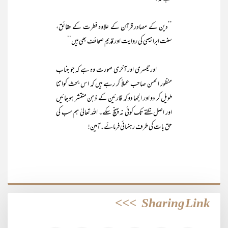
’’دین کے مصادر قرآن کے علاوہ فطرت کے حقائق،
سنت ابراہیمی کی روایت اور قدیم صحائف بھی ہیں‘‘
اورتیسری اور آخری صورت وہ ہے کہ جو جناب
منظور الحسن صاحب عملاً کر رہے ہیں کہ اس بحث کوا تنا
طویل کر دو اور الجھا دو کہ قارئین کے ذہن منتشر ہو جائیں
اور اصل نکتے تک کوئی نہ پہنچ سکے۔ اللہ تعالیٰ ہم سب کی
حق بات کی طرف رہنمائی فرمائے۔آمین!
>>>
Sharing Link