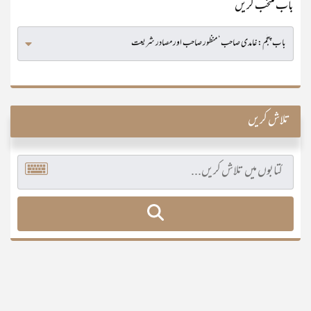
باب منتخب کریں
تلاش کریں