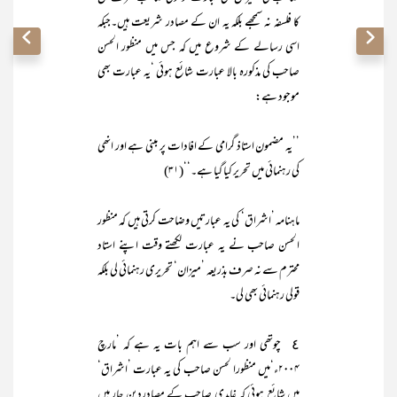
کا فلسفہ نہ سمجھے بلکہ یہ ان کے مصادر شریعت ہیں۔جبکہ
اسی رسالے کے شروع میں کہ جس میں منظور الحسن
صاحب کی مذکورہ بالا عبارت شائع ہوئی ‘یہ عبارت بھی
موجود ہے:
’’یہ مضمون استاذ گرامی کے افادات پر مبنی ہے اور انھی
کی رہنمائی میں تحریر کیا گیا ہے۔‘‘(۳۱)
ماہنامہ ’اشراق‘ کی یہ عبارتیں وضاحت کرتی ہیں کہ منظور
الحسن صاحب نے یہ عبارت لکھتے وقت اپنے استاد
محترم سے نہ صرف بذریعہ ’میزان‘ تحریری رہنمائی لی بلکہ
قولی رہنمائی بھی لی۔
٤ چوتھی اور سب سے اہم بات یہ ہے کہ ’مارچ
۲۰۰۴ء‘میں منظورا لحسن صاحب کی یہ عبارت ’اشراق‘
میں شائع ہوئی کہ غامدی صاحب کے مصادردین چار ہیں