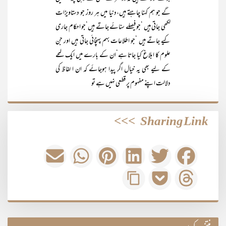
گے جو ہم کہنا چاہتے ہیں،دنیا میں ہر روز جو دستاویزات
لکھی جاتی ہیں ‘جو فیصلے سنائے جاتے ہیں‘جو احکام جاری
کیے جاتے ہیں ‘جو اطلاعات بہم پہنچائی جاتی ہیں اور جن
علوم کا ابلاغ کیا جاتا ہے‘ان کے بارے میں ایک لمحے
کے لیے بھی یہ خیال اگر پیدا ہوجائے کہ ان ا لفاظ کی
دلالت اپنے مفہوم پر قطعی نہیں ہے تو
>>>
Sharing Link