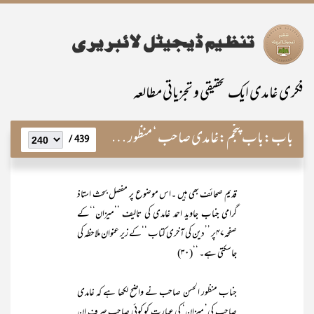
فکری غامدی ایک تحقیقی و تجزیاتی مطالعہ
باب:
باب پنجم:غامدی صاحب ‘ منظور صاحب اور مصادر شریعت
439 /
قدیم صحائف بھی ہیں ۔اس موضوع پر مفصل بحث استاذ
گرامی جناب جاوید احمد غامدی کی تالیف ’’میزان‘‘کے
صفحہ۴۷پر ’’دین کی آخری کتاب ‘‘کے زیر عنوان ملاحظہ کی
جاسکتی ہے۔ ‘‘(۳۰)
جناب منظور الحسن صاحب نے واضح لکھا ہے کہ غامدی
صاحب کی’ میزان‘ کی عبارت کو کوئی صاحب صرف ان