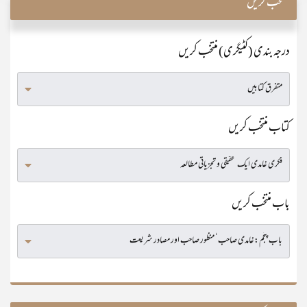
منتخب کریں
درجہ بندی (کٹیگری) منتخب کریں
کتاب منتخب کریں
باب منتخب کریں