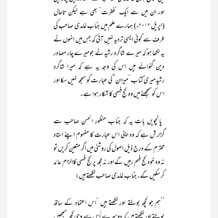
اور ان میں سے ایک ’فطرت‘ بھی ہے لیکن تاحال
(اپریل ۲۰۱۲ء) ہمارے علم میں جناب غامدی صاحب کی
طرف سے کوئی ایسی تردید نہیں آئی کہ جس میں انہوں نے
یہ لکھا ہو کہ میرے شاگرد رشید نے جومیرے چار مصادر
دین گنوائے ہیں اس کی وجہ یہ ہے کہ میرا شاگرد
رشیدمیری کتاب ’میزان‘ کی عبار ت کو سمجھ نہیں سکا اور
اس کوسمجھنے میں وہ کج فہمی کا شکار ہوا ہے۔
پانچویں بات یہ کہ جناب منظور الحسن صاحب سے
گزارش ہے کہ وہ اپنی اس عبارت کا مفہوم اپنے استاد
محترم کے درج ذیل اصول کی روشنی میں اگر متعین کریں تو
نہ وہ خود کج فہم رہیں گے اور نہ مجھ پر کج فہمی کاالزام عائد
کر سکیں گے۔جناب غامدی صاحب لکھتے ہیں:
’’ہم جو کچھ بولتے اور لکھتے ہیں ‘اس اعتماد کے ساتھ
بولتے اور لکھتے ہیں کہ دوسرے اُس سے وہی کچھ سمجھیں