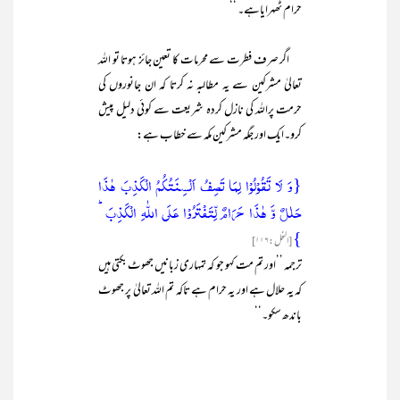
حرام ٹھہرایاہے۔ ‘‘
اگر صرف فطرت سے محرمات کا تعین جائز ہوتا تو اللہ
تعالیٰ مشرکین سے یہ مطالبہ نہ کرتا کہ ان جانوروں کی
حرمت پراللہ کی نازل کردہ شریعت سے کوئی دلیل پیش
کرو۔ایک اور جگہ مشرکین مکہ سے خطاب ہے:
{وَ لَا تَقُوۡلُوۡا لِمَا تَصِفُ اَلۡسِنَتُکُمُ الۡکَذِبَ ہٰذَا
حَلٰلٌ وَّ ہٰذَا حَرَامٌ لِّتَفۡتَرُوۡا عَلَی اللّٰہِ الۡکَذِبَ ؕ
}
[النحل :۱۱۶]
ترجمہ ’’اور تم مت کہو جو کہ تمہاری زبانیں جھوٹ بکتی ہیں
کہ یہ حلال ہے اور یہ حرام ہے تاکہ تم اللہ تعالیٰ پر جھوٹ
باندھ سکو۔‘‘