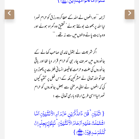
ضَلُّوۡا وَ مَا کَانُوۡا مُہۡتَدِیۡنَ ﴿۱۴۰﴾٪}
ترجمہ’’اور انھوں نے اللہ کے عطا کردہ رزق کو حرام ٹھہرا
لیا اللہ پر جھوٹ بولتے ہوئے‘ تحقیق وہ گمراہ ہوئے اور
وہ ہدایت پانے والوں میں سے نہ تھے۔ ‘‘
اگر شریعت نے بقول غامدی صاحب کھانے کے
جانوروں میں صرف چار ہی کو حرام قرار دیا تھا اور باقی
جانوروں کی حلت و حرمت کا فیصلہ انسانی فطرت پر چھوڑ دیا
تھا تو اللہ تعالیٰ نے مشرکین مکہ کے اس فعل پر تنقید کیوں
کی کہ انھوں نے اپنی مرضی سے بعض جانوروں کو حرام
ٹھہرا لیا؟اسی طرح ارشاد باری تعالیٰ ہے :
{ اثۡنَیۡنِ ؕ قُلۡ ءٰٓالذَّکَرَیۡنِ حَرَّمَ اَمِ الۡاُنۡثَیَیۡنِ اَمَّا
اشۡتَمَلَتۡ عَلَیۡہِ اَرۡحَامُ الۡاُنۡثَیَیۡنِ ؕ نَبِّـُٔوۡنِیۡ بِعِلۡمٍ اِنۡ
کُنۡتُمۡ صٰدِقِیۡنَ ﴿۱۴۳﴾ۙ}