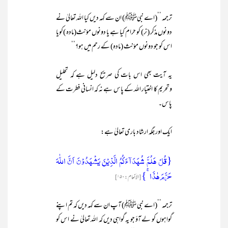
ترجمہ ’’(اے نبیﷺ) ان سے کہہ دیں کیا اللہ تعالیٰ نے
دونوں مذکر (نر) کو حرام کیا ہے یا دونوں مؤنث(مادہ )کویا
اس کو جو دونوں مؤنث (مادہ) کے رحم میں ہو؟‘‘
یہ آیت بھی اس بات کی صریح دلیل ہے کہ تحلیل
وتحریم کا اختیار اللہ کے پاس ہے نہ کہ انسانی فطرت کے
پاس۔
ایک اور جگہ ارشاد باری تعالیٰ ہے:
{قُلۡ ہَلُمَّ شُہَدَآءَکُمُ الَّذِیۡنَ یَشۡہَدُوۡنَ اَنَّ اللّٰہَ
حَرَّمَ ہٰذَا ۚ}
[الأنعام:۱۵۰]
ترجمہ ’’(اے نبی ﷺ) آپ ان سے کہہ دیں کہ تم اپنے
گواہوں کو لے آؤ جو یہ گواہی دیں کہ اللہ تعالیٰ نے اس کو