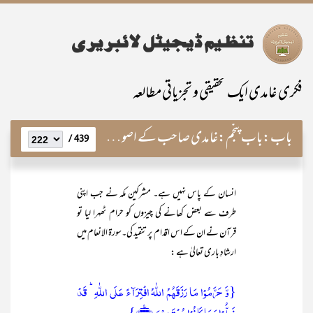
فکری غامدی ایک تحقیقی و تجزیاتی مطالعہ
باب:
باب پنجم:غامدی صاحب کے اصولِ فطرت کی غلطی
439 /
انسان کے پاس نہیں ہے۔ مشرکین مکہ نے جب اپنی
طرف سے بعض کھانے کی چیزوں کو حرام ٹھہرا لیا تو
قرآن نے ان کے اس اقدام پر تنقید کی۔سورۃ الانعام میں
ارشادِ باری تعالیٰ ہے :
{وَّ حَرَّمُوۡا مَا رَزَقَہُمُ اللّٰہُ افۡتِرَآءً عَلَی اللّٰہِ ؕ قَدۡ