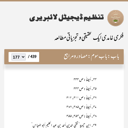
فکری غامدی ایک تحقیقی و تجزیاتی مطالعہ
باب:
باب سوم: مصادر ومراجع
439 /
۴۴۔ أیضاً : ص ۳۳۳
۴۵۔ أیضاً : ص ۳۳۴
۴۶۔ أیضاً : ص ۳۱۱۔۳۱۲
۴۷۔ أیضاً : ص ۳۸۵۔۳۸۶
۴۸۔ أیضاً : ص ۳۵۴۔۳۵۵
۴۹۔ ابن تیمیۃ‘ تقی الدین أحمد بن عبد الحلیم أبو العباس‘