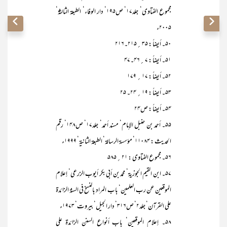
مجموع الفتاوی‘ جلد۱۷‘ ص۱۹۵‘ دار الوفاء‘ الطبعۃ الثالثۃ‘
۲۰۰۵ء
۵۰۔ أیضاً : ۳۵؍۲۱۵۔۲۱۶
۵۱۔ أیضاً : ۷؍۴۶۔۴۷
۵۲۔ أیضاً : ۱۷؍ ۱۷۹
۵۳۔ أیضاً : ۱۹؍ ۲۴۔ ۲۵
۵۴۔ أیضاً : ص۲۴
۵۵۔ أحمد بن حنبل الإمام‘ مسند أحمد‘ جلد۱۷‘ ص۱۴۸‘ رقم
الحدیث : ۱۱۰۸۴‘ مؤسسۃ الرسالۃ‘ الطبعۃ الثانیۃ‘ ۱۹۹۹ء
۵۶۔ مجموع الفتاوی : ۲۱؍۵۸۵
۵۷۔ ابن القیم الجوزیۃ‘ محمد بن أبی بکر أیوب الزرعی‘ إعلام
الموقعین عن رب العلمین‘ باب المراد بالنسخ فی السنۃ الزائدۃ
علی القرآن‘ جلد۲‘ ص۳۱۶‘ دار الجیل‘ بیروت‘ ۱۹۷۳ء
۵۸۔ إعلام الموقعین‘ باب أنواع السنن الزائدۃ علی