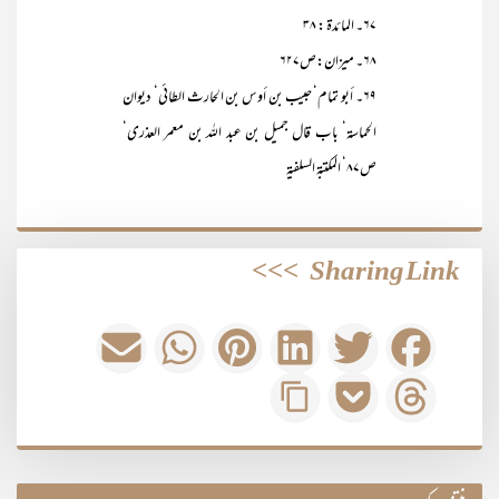
۶۷۔ المائدۃ : ۳۸
۶۸۔ میزان:ص۶۲۷
۶۹۔ أبو تمام‘ حبیب بن أوس بن الحارث الطائی‘ دیوان
الحماسۃ‘ باب قال جمیل بن عبد اللہ بن معمر العذری‘
ص۸۷‘ المکتبۃ السلفیۃ
>>>
Sharing Link