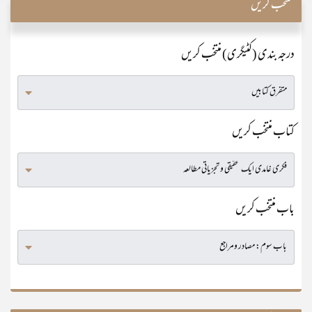
منتخب کریں
درجہ بندی (کٹیگری) منتخب کریں
کتاب منتخب کریں
باب منتخب کریں