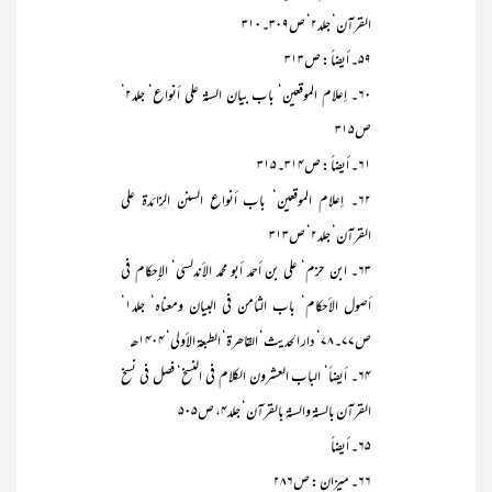
القرآن‘ جلد۲‘ ص۳۰۹۔۳۱۰
۵۹۔ أیضاً : ص۳۱۳
۶۰۔ إعلام الموقعین‘ باب بیان السنۃ علی أنواع‘ جلد۲‘
ص۳۱۵
۶۱۔ أیضاً : ص۳۱۴۔۳۱۵
۶۲۔ إعلام الموقعین‘ باب أنواع السنن الزائدۃ علی
القرآن‘ جلد۲‘ ص۳۱۳
۶۳۔ ابن حزم‘ علی بن أحمد أبو محمد الأندلسی‘ الإحکام فی
أصول الأحکام‘ باب الثامن فی البیان ومعناہ‘ جلد۱‘
ص۷۷۔۷۸‘ دار الحدیث‘ القاھرۃ‘ الطبعۃ الأولی‘ ۱۴۰۴ھـ
۶۴۔ أيضاً‘ الباب العشرون الکلام فی النسخ‘ فصل فی نسخ
القرآن بالسنۃ والسنۃ بالقرآن‘ جلد۴، ص۵۰۵
۶۵۔ أیضاً
۶۶۔ میزان : ص۲۸۶