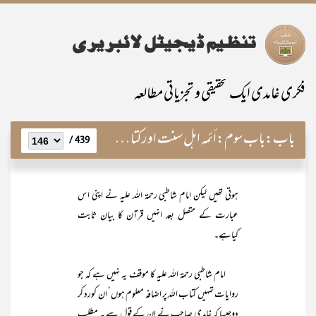
فکری غامدی ایک تحقیقی و تجزیاتی مطالعہ
باب:
باب سوم:أئمہ اہل سنت اورکتاب وسنت کا باہمی تعلق
439 /
ہوتی تھیں لیکن امام شاطبی رحمۃ اللہ علیہ نے اپنی اس
عبارت کے متصل بعد انہیں قرآن کا بیان ثابت
کیاہے۔
امام شاطبی رحمۃ اللہ علیہ کا موقف یہ نہیں ہے کہ جو
روایات تمہیں کتاب اللہ پر اضافہ معلوم ہوں‘ ان کورد کر
دوجیسا کہ غامدی صاحب نے ان کے قول سے یہ مطلب