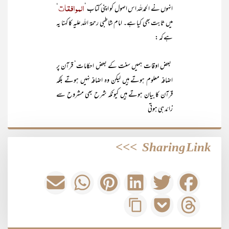
الموافقات
انہوں نے الحمدللہ اس اصول کو اپنی کتاب ’
‘
میں ثابت بھی کیا ہے۔ امام شاطبی رحمۃ اللہ علیہ کا کہنا یہ
ہے کہ :
بعض اوقات ہمیں سنت کے بعض احکامات‘ قرآن پر
اضافہ معلوم ہوتے ہیں لیکن وہ اضافہ نہیں ہوتے بلکہ
قرآن کا بیان ہوتے ہیں کیونکہ شرح بھی مشروح سے
زائد ہی ہوتی
>>>
Sharing Link