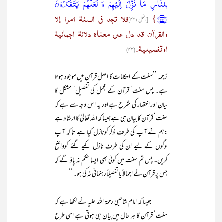
لِلنَّاسِ مَا نُزِّلَ اِلَیۡہِمۡ وَ لَعَلَّہُمۡ یَتَفَکَّرُوۡنَ
﴿۴۴﴾
}
فلا تجد فی السنة أمرا إلا
[النحل:۴۴]
والقرآن قد دل علی معناہ دلالة اجمالیة
أوتفصیلیة.
(۴۳)
ترجمہ ’’سنت کے احکامات کا اصل قرآن میں موجود ہوتا
ہے۔ پس سنت‘ قرآن کے مجمل کی تفصیل‘ مشکل کا
بیان اور اختصار کی شرح ہے اور یہ اس وجہ سے ہے کہ
سنت‘ قرآن کا بیان ہی ہے جیسا کہ اللہ تعالیٰ کا ارشاد ہے
:ہم نے آپ کی طرف ذکر کونازل کیا ہے تا کہ آپ
لوگوں کے لیے ان کی طرف نازل کیے گئے کوواضح
کریں۔ پس تم سنت میں کوئی بھی ایسا حکم نہ پاؤ گے کہ
جس پر قرآن نے اجمالاً یا تفصیلاً رہنمائی نہ کی ہو۔ ‘‘
جیسا کہ امام شاطبی رحمۃ اللہ علیہ نے لکھا ہے کہ
سنت‘ قرآن کا ہر حال میں بیان ہی ہوتی ہے اسی طرح