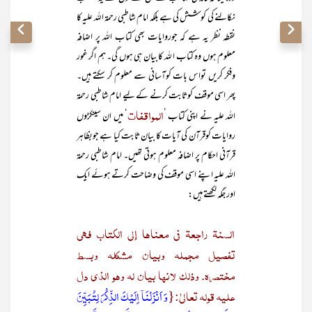
نکالنے کی کوشش کی ہے بلکہ امام شاطبی رحمۃ اللہ علیہ کا
نقطہ نظر یہ ہے کہ جوروایات بھی کتاب اللہ پر اضافہ
معلوم ہوں وہ کتاب ا للہ کا بیان ہی ہوں گی۔ ہم اگر غور
وفکر کریں تواس بات کوآسانی سے معلوم کر سکتے ہیں۔
پھر اسی موقف کوثابت کرنے کے لیے امام شاطبی رحمۃ
المواقفات
اللہ علیہ نے اپنی کتاب ’
‘ میں ان سینکڑوں
روایات کوقرآن کی آیات کا بیان ثابت کیا ہے جوبظاہر
قرآنی احکام پر اضافہ معلوم ہوتی تھیں۔ امام شاطبی رحمۃ
اللہ علیہ اپنے اسی موقف کی وضاحت کرتے ہوئے ایک
اور جگہ لکھتے ہیں:
السنة راجعة فی معناھا إلی الکتاب فھی
تفصیل مجملہ وبیان مشکلہ وبسط
مختصرہ. وذلک لأنھا بیان لہ وھو الذی دل
علیہ قولہ تعالیٰ:{
وَ اَنۡزَلۡنَاۤ اِلَیۡکَ الذِّکۡرَ لِتُبَیِّنَ