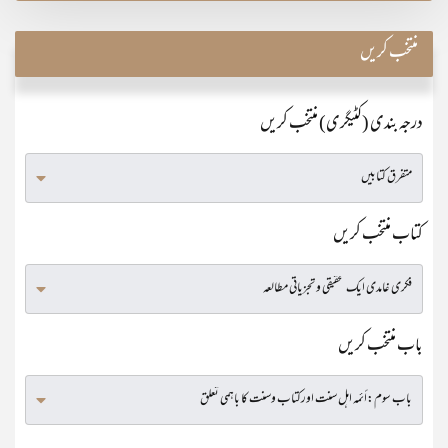
منتخب کریں
درجہ بندی (کٹیگری) منتخب کریں
کتاب منتخب کریں
باب منتخب کریں