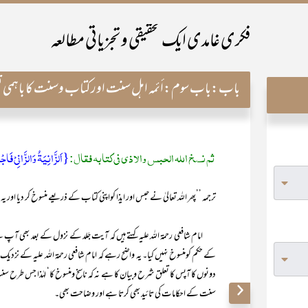
فکری غامدی ایک تحقیقی و تجزیاتی مطالعہ
باب:
باب سوم:أئمہ اہل سنت اورکتاب وسنت کا باہمی ت
ثم نسخ اللہ الحبس والأذی فی کتابه فقال:
{اَلزَّانِيَۃُ وَالزَّانِيْ فَاج
ترجمہ ’’پھر اللہ تعالیٰ نے حبس اور ایذا کواپنی کتاب کے ذریعے منسوخ کر دیا اور
امام شافعی رحمۃ اللہ علیہ کہتے ہیں کہ آیت جَلد کے نزول کے بعد بھی آ
کے حکم کومنسوخ نہیں کیا۔ یہ واضح رہے کہ امام شافعی رحمۃ اللہ علیہ کے نزدی
دونوں کا آپس کا تعلق شرح وبیان کا ہے نہ کہ ناسخ ومنسوخ کا‘ لہٰذا جس طرح س
سنت کے احکامات کی تائید بھی کرتا ہے اور وضاحت بھی۔