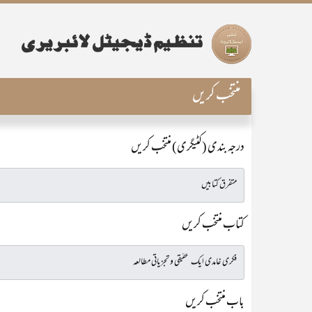
منتخب کریں
درجہ بندی (کٹیگری) منتخب کریں
کتاب منتخب کریں
باب منتخب کریں