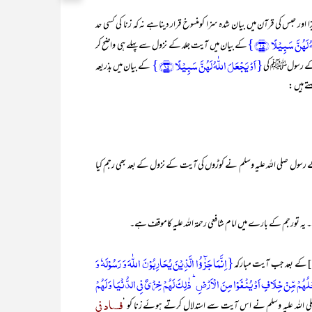
 حبس کی قرآن میں بیان شدہ سزا کومنسوخ قرار دیناہے نہ کہ زنا کی کسی حد
َہُنَّ سَبِیۡلًا ﴿۱۵﴾}
کے بیان میں آیت جلد کے نزول سے پہلے ہی واضح کر
{اَوۡ یَجۡعَلَ اللّٰہُ لَہُنَّ سَبِیۡلًا ﴿۱۵﴾}
للہ کے رسولﷺ کی
کے بیان میں بذریعہ
تے ہیں :
 رسول صلی اللہ علیہ وسلم نے کوڑوں کی آیت کے نزول کے بعد بھی رجم کیا
یہ تورجم کے بارے میں امام شافعی رحمۃ اللہ علیہ کاموقف ہے۔
{اِنَّمَا جَزٰٓؤُا الَّذِیۡنَ یُحَارِبُوۡنَ اللّٰہَ وَ رَسُوۡلَہٗ وَ
َرۡجُلُہُمۡ مِّنۡ خِلَافٍ اَوۡ یُنۡفَوۡا مِنَ الۡاَرۡضِ ؕ ذٰلِکَ لَہُمۡ خِزۡیٌ فِی الدُّنۡیَا وَ لَہُمۡ
فساد فی