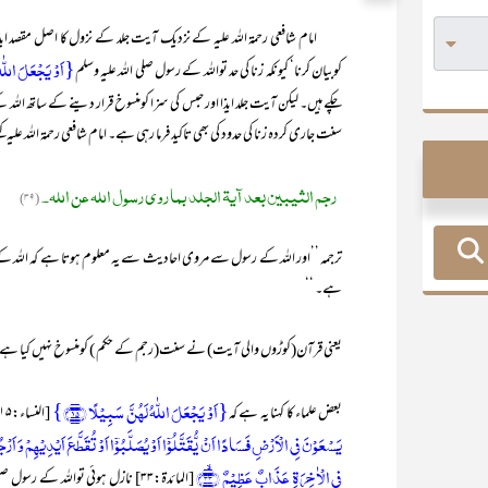
امام شافعی رحمۃ اللہ علیہ کے نزدیک آیت جلد کے نزول کا اصل مقصد ایذا اور
{اَوۡ یَجۡعَلَ اللّٰہُ ل
کوبیان کرنا‘ کیونکہ زنا کی حد تواللہ کے رسول صلی اللہ علیہ وسلم
چکے ہیں۔ لیکن آیت جلد ایذا اور حبس کی سزا کومنسوخ قرار دینے کے ساتھ ا
سنت جاری کردہ زنا کی حدود کی بھی تاکید فرما رہی ہے۔ امام شافعی رحمۃ اللہ علیہ کہ
رجم الثیبین بعد آیة الجلد بما روی رسول اللہ عن اللہ۔
(۳۹)
ترجمہ ’’اور اللہ کے رسول سے مروی احادیث سے یہ معلوم ہوتا ہے کہ اللہ کے
ہے۔ ‘‘
یعنی قرآن(کوڑوں والی آیت) نے سنت(رجم کے حکم ) کومنسوخ نہیں کیا ہے۔ 
{اَوۡ یَجۡعَلَ اللّٰہُ لَہُنَّ سَبِیۡلًا ﴿۱۵﴾}
بعض علماء کا کہنا یہ ہے کہ
[النساء:۱۵] کے بعد جب آیت مبارکہ
یَسۡعَوۡنَ فِی الۡاَرۡضِ فَسَادًا اَنۡ یُّقَتَّلُوۡۤا اَوۡ یُصَلَّبُوۡۤا اَوۡ تُقَطَّعَ اَیۡدِیۡہِمۡ وَ ا
فِی الۡاٰخِرَۃِ عَذَابٌ عَظِیۡمٌ ﴿ۙ۳۳﴾
[المائدۃ:۳۳] نازل ہوئی تواللہ کے رسول صلی اللہ علیہ وسلم نے اس آیت سے استدلال کرتے ہوئے زنا کو ’