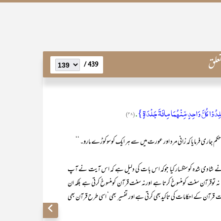
علق
439 /
ْلِدُوْا كُلَّ وَاحِدٍ مِّنْہُمَا مِائَۃَ جَلْدَۃٍ}
.
(۳۸)
 یہ حکم جاری فرمایا کہ زانی مرد اور عورت میں سے ہر ایک کوسوکوڑے مارو۔ ‘‘
پ نے شادی شدہ کوسنگسار کیا جوکہ اس بات کی دلیل ہے کہ اس آیت نے آپ
ک نہ توقرآن سنت کومنسوخ کرتا ہے اورنہ سنت قرآن کومنسوخ کرتی ہے بلکہ ان
نت قرآن کے احکامات کی تاکیدبھی کرتی ہے اور تفسیر بھی‘ اسی طرح قرآن بھی