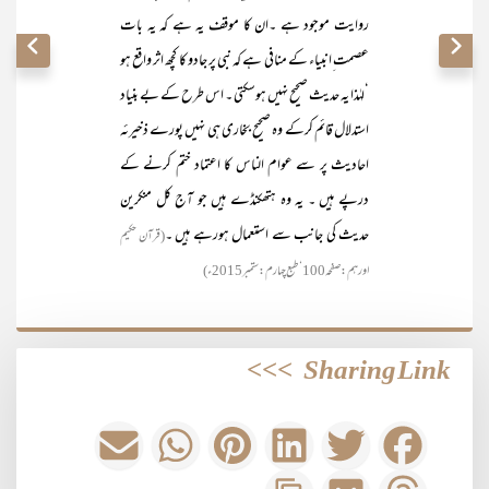
روایت موجود ہے ۔ان کا موقف یہ ہے کہ یہ بات
عصمت ِانبیاء کے منافی ہے کہ نبی پر جادو کا کچھ اثر واقع ہو
‘لہٰذا یہ حدیث صحیح نہیں ہوسکتی ۔ اس طرح کے بے بنیاد
استدلال قائم کرکے وہ صحیح بخاری ہی نہیں پورے ذخیرئہ
احادیث پر سے عوام الناس کا اعتماد ختم کرنے کے
درپے ہیں ۔ یہ وہ ہتھکنڈے ہیں جو آج کل منکرین
حدیث کی جانب سے استعمال ہورہے ہیں ۔
(قرآن حکیم
اورہم :صفحہ100‘طبع چہارم :ستمبر2015ء)
>>>
Sharing Link