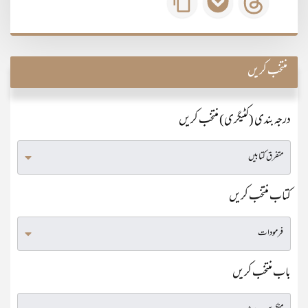
منتخب کریں
درجہ بندی (کٹیگری) منتخب کریں
کتاب منتخب کریں
باب منتخب کریں