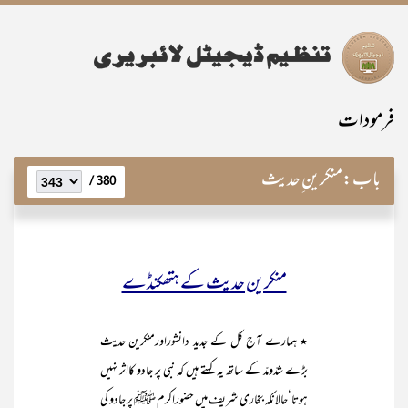
فرمودات
باب:
منکرین ِحدیث
380 /
منکرین حدیث کے ہتھکنڈے
٭ ہمارے آج کل کے جدید دانشوراورمنکرین حدیث
بڑے شدّومدّ کے ساتھ یہ کہتے ہیں کہ نبی پر جادو کااثر نہیں
ہوتا‘حالانکہ بخاری شریف میں حضوراکرم ﷺ پر جادو کی