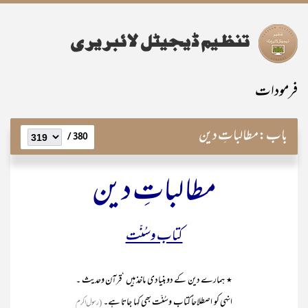
فرمودات
باب:
مطالباتِ دین
380 /
مطالباتِ دین
کتاب وسُنّت
٭ ہمارے دین کے دوبنیادی ماخذ ہیں ‘قرآن وحدیث ۔
انہی کو اصطلاحاً کتاب وسُنّت بھی کہا جاتا ہے۔
(رسول اکرم