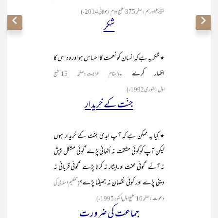
ﷺ اور ہم :صفحہ375 ‘طبع دوم :جولائی2014ء)
شکر
٭ شکر یہ ہے کہ انسان کو نعمت کا احساس ہو اور وہ اس کا
اظہار کرے ۔
(مقام عزیمت:صفحہ 15‘طبع
اوّل:جنوری 1992ء)
جنّت کے خریدار
٭ کیا یہ ممکن ہے کہ آپ ابدی جنّت کے خریدار ہوں
لیکن آپ کوکوئی مشقت نہ اُٹھانی پڑے‘کوئی مشکل پیش
نہ آئے ‘کوئی محنت اورایثار نہ کرنا پڑے ‘کوئی قربانی نہ
دینی پڑے اور کوئی نقصان نہ جھیلنا پڑے؟
(تنظیم اسلامی کی
دعوت :صفحہ 16‘طبع اوّل اکتوبر 1995ء)
جماعت کی ضرورت