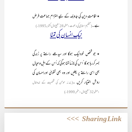
٭ اقامت ِدین کی جدّوجُہد کے لیے التزام جماعت فرض
ہے ۔
(تنظیم اسلامی کی دعوت :صفحہ 28‘طبع اوّل اکتوبر 1995ء)
نیک انسان کی تمنّا
٭ جو شخص خودنیک ہوگا اور سیدھے راستے پر زندگی
بسرکررہا ہو گا‘ اس کی لازماً تمنّا ہوگی کہ اُس کے اہل وعیال
بھی اسی راستے پر چلیں اور وہ بھی تقویٰ اوراحسان کی
روش اختیار کریں ۔
(بندئہ مؤمن کی شخصیت کے خدوخال
:صفحہ 32‘طبع اوّل:ستمبر 1999ء)
>>>
Sharing Link