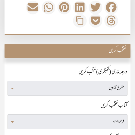
منتخب کریں
درجہ بندی (کٹیگری) منتخب کریں
کتاب منتخب کریں