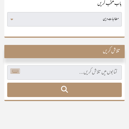
باب منتخب کریں
تلاش کریں