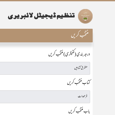
منتخب کریں
درجہ بندی (کٹیگری) منتخب کریں
کتاب منتخب کریں
باب منتخب کریں