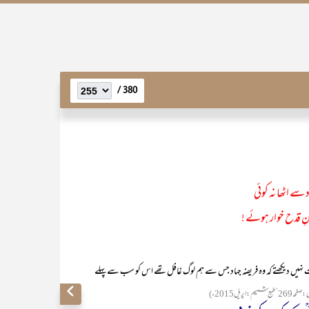
380 /
 سے اٹھا نہ کوئی
نِ قدح خوار ہوئے !
ہ بات نہیں دیکھتے کہ وہ فریضہ جہاد جس سے ہم لوگ غافل تھے اس کو سب سے پہلے
:اپریل2015ء)