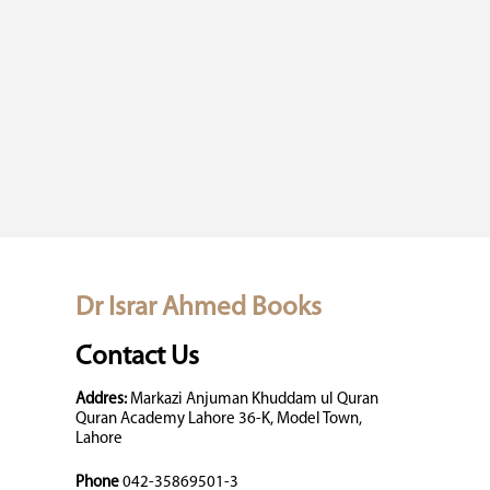
Dr Israr Ahmed Books
Contact Us
Addres:
Markazi Anjuman Khuddam ul Quran
Quran Academy Lahore 36-K, Model Town,
Lahore
Phone
042-35869501-3