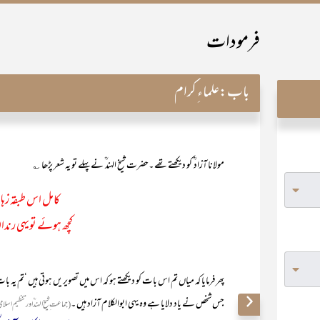
فرمودات
باب:
علماء ِکرام
مولانا آزاد ؒ کو دیکھتے تھے ۔حضرت شیخ الہند ؒ نے پہلے تو یہ شعر پڑھا ـ ؎
کامل اس طبقہ زہاد
کچھ ہوئے تویہی رندا
پھر فرمایا کہ میاں تم اس بات کو دیکھتے ہو کہ اس میں تصویر یں ہوتی ہیں ‘تم ی
جس شخص نے یاد دلایا ہے وہ یہی ابوالکلام آزاد ہیں ۔
(جماعت ِ شیخ الہند ؒ اور تنظیم اسلامی :صفحہ269‘طبع ششم 