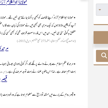
مولانا ابوالکلام آزا
٭ مولانا ابوالکلام آزاد ؒ اپنے مخالف کو کبھی براکہنا جانتے ہی نہیں تھے ۔مولانا
آپ کو یقین دلاتاہوں کہ ایک مرتبہ بھی کبھی مَیں نے مولانا کی زبان سے قائ
متعلق بدگوئی سنی ہی نہیں۔ ان میں اس قدر وسعت ِظرف تھی کہ کبھی کسی کی برائی
(جماعت ِ شیخ الہند ؒ اور تنظیم اسلامی :صفحہ275‘طبع ششم :اپریل2015ء)
مرتد ک
٭ مرتد کا حکم اسلام سے پھرنے والے پر لگے گا۔اگر کوئی یہودی عیسائی ہوجائے 
بہت اہم معاملہ ہے ۔لہٰذا اس پہلو پر علماء نے بہت توجہ صرف کی ہے۔
(سیرت ِ خیرالا
قیصر 
٭ قیصر روم کے بارے میں مستند تواریخ سے معلوم ہوتا ہے کہ وہ خود بہت بڑا ع