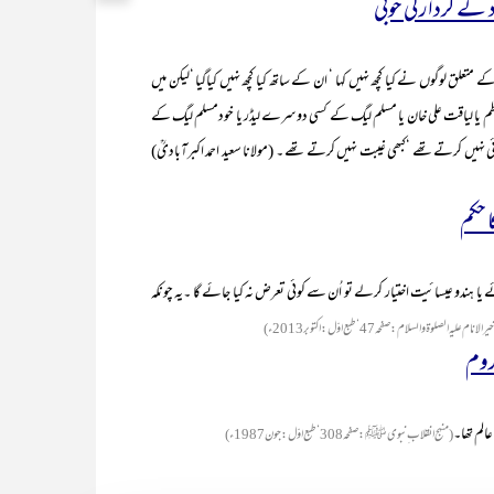
د ؒ کے کردارکی خوبی
کے متعلق لوگوں نے کیا کچھ نہیں کہا ‘ ان کے ساتھ کیا کچھ نہیں کیاگیا ‘لیکن میں
داعظم یا لیاقت علی خان یا مسلم لیگ کے کسی دوسرے لیڈر یا خودمسلم لیگ کے
 نہیں کرتے تھے ‘کبھی غیبت نہیں کرتے تھے ۔ (مولانا سعید احمد اکبرآبادیؒ)
ا حکم
یا ہندو عیسائیت اختیار کرلے تو اُن سے کوئی تعرض نہ کیا جائے گا ۔یہ چونکہ
نام علیہ الصلوۃ والسلام :صفحہ47‘طبع اوّل :اکتوبر 2013ء)
روم
الم تھا۔
(منہج انقلاب ِنبوی ﷺ :صفحہ308‘طبع اوّل :جون1987ء)