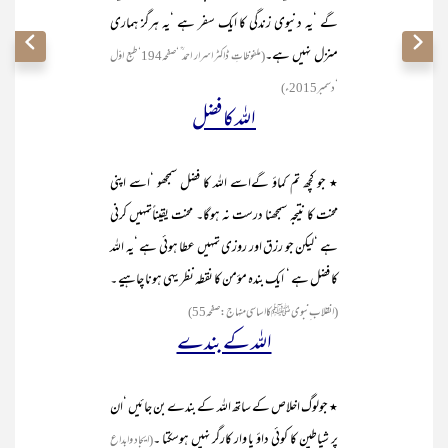
گے ‘یہ دنیوی زندگی کا ایک سفر ہے ‘یہ ہرگز ہماری
منزل نہیں ہے۔
(ملفوظاتِ ڈاکٹر اسرار احمد ؒ ‘صفحہ194‘طبع اوّل
‘دسمبر 2015ء)
اللہ کا فضل
٭ جو کچھ تم کماؤ گےاسے اللہ کا فضل سمجھو ‘اسے اپنی
محنت کا نتیجہ سمجھنا درست نہ ہوگا۔ محنت یقیناًتمہیں کرنی
ہے ‘لیکن جو رزق اور روزی تمہیں عطا ہوئی ہے ‘یہ اللہ
کا فضل ہے ‘ ایک بندہ مؤمن کا نقطہ نظر یہی ہونا چاہیے ۔
(انقلاب ِنبوی ﷺ کااساسی منہاج:صفحہ55)
اللہ کے بندے
٭ جولوگ اخلاص کے ساتھ اللہ کے بندے بن جائیں ‘ان
پر شیاطین کا کوئی داؤ یا وار کارگر نہیں ہوسکتا ۔
(ایجاد وابداع