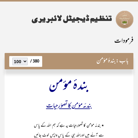
فرمودات
باب:
بندۂ مؤمن
380 /
بندۂ مؤمن
بندئہ مؤمن کا تصوّرِحیات
٭ بندئہ مؤمن کا تصوّرِحیات یہ ہے کہ ہم اللہ کے پاس
سے آئے ہیں اوراللہ ہی کے پاس واپس لوٹ جائیں