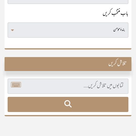
باب منتخب کریں
تلاش کریں