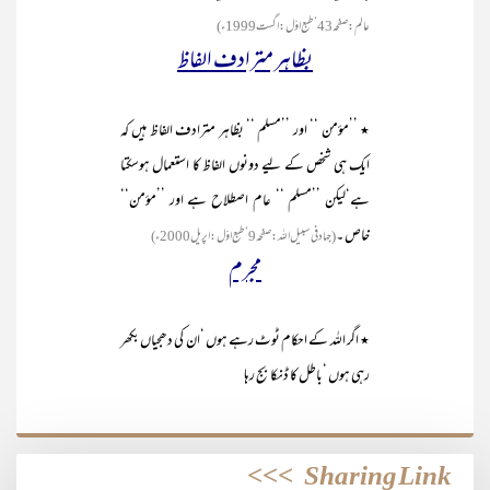
عالم:صفحہ43 ‘طبع اوّل :اگست1999ء )
بظاہر مترادف الفاظ
٭ ’’مؤمن ‘‘ اور ’’مسلم ‘‘ بظاہر مترادف الفاظ ہیں کہ
ایک ہی شخص کے لیے دونوں الفاظ کا استعمال ہوسکتا
ہے‘لیکن ’’مسلم ‘‘ عام اصطلاح ہے اور ’’مؤمن‘‘
خاص ۔
(جہادفی سبیل اللہ :صفحہ9 ‘طبع اوّل :اپریل 2000ء )
مجرم
٭ اگر اللہ کے احکام ٹوٹ رہے ہوں ‘ان کی دھجیاں بکھر
رہی ہوں ‘باطل کا ڈنکا بج رہا
>>>
Sharing Link