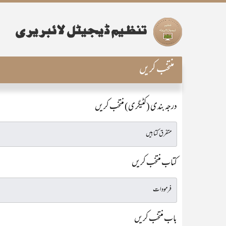
منتخب کریں
درجہ بندی (کٹیگری) منتخب کریں
کتاب منتخب کریں
باب منتخب کریں