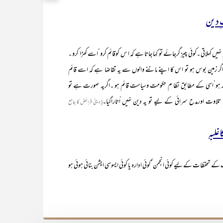
ِدین
 نہیں کہلاتی ۔کوئی چیز گرجائے تو کہا جاتا ہے کہ ا س کوقائم کرو‘اسے کھڑا کرو ۔
 اگر زمین بوس ہو تو اس کا اپنے ماننے والوں سے یہ تقاضا ہے کہ اسے قائم
 ہو‘اسی کے مطابق نظا م حکومت وسیاست قائم ہو ۔اگریہ صورت ہے تو
حض تلاوت اورمدح سرائی کے لیے تو یہ دین نہیں اُتاراگیا۔
(دینی فرائض کا جامع
غلبہ
کے تحفظات کے لیے کوئی انجمن‘کوئی ادارہ یا کوئی ایسوسی ایشن بنائی ہوئی ہو