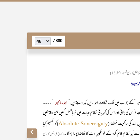
380 /
ائض کا جامع تصوّر:صفحہ 15)
 ِرب
اللہ اکبر
کبیر‘‘کے جواب میں فلک شگاف انداز میں کہہ دیتے ہیں ’’
‘‘ ۔۔۔۔
ہے ؟ اُس کی بڑائی اور اس کی کبریائی نظام حیات میں تو بالفعل کہیں بھی نافذنہیں
اللہ کی حاکمیت مُطلَقہ (
)کو تسلیم کیا
Absolute Sovereignty
ے‘یہ نظام قائم کرو گے تو تکبیر ِ ربّ کا تقاضا پورا ہوگا ۔
(دینی فرائض کا جامع