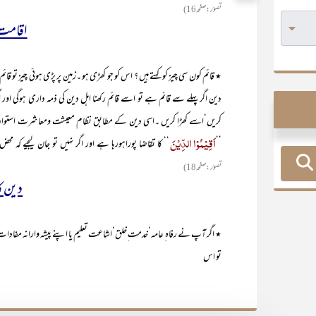
تصوّر:صفحہ 16)
اقامت 
٭ قائم کون سی چیز کو کہتے ہیں ؟ اس کو جو کھڑی ہو ۔زمین پر پڑی ہوئی چیز تو قائم
دین اگر پہلے سے قائم ہے تو اسے قائم رکھنا اہل دین کی ذمہ داری ہوگی اور
کریں‘اسے کھڑا کریں ۔اسی دین کے مطابق نظام معیشت ومعاشرت استوار
اَقِیْمُوْا الدِّیْنَ
’’
‘‘ کا تقاضا پوراہورہا ہے اور اگر نہیں تو جان لیجیے کہ م
تصوّر:صفحہ 18)
دین کا
٭ اگر آپ نے رفاہ ِ عامہ‘خدمت ِخلق‘اشاعت تعلیم یا اپنے پیشہ وارانہ مفادات 
تو اس