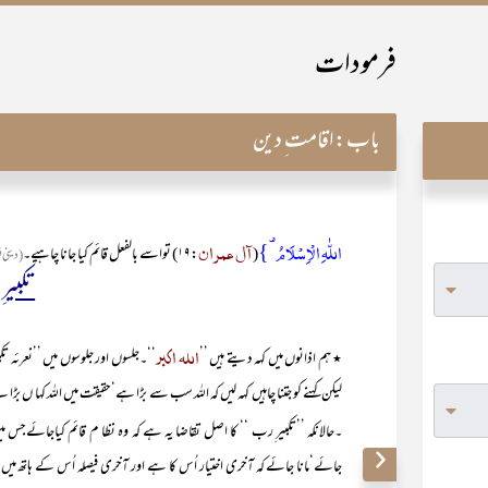
فرمودات
باب:
اقامت ِ دین
اللّٰہِ الۡاِسۡلَامُ ۟}
آل عمران
(
:۱۹) تواسے بالفعل قائم کیا جانا چاہیے۔
(دینی فر
تکبیر
اللہ اکبر
٭ ہم اذانوں میں کہہ دیتے ہیں ’’
‘‘۔جلسوں اور جلوسوں میں ’’نعرئہ ت
لیکن کہنے کو جتنا چاہیں کہہ لیں کہ اللہ سب سے بڑا ہے‘حقیقت میں اللہ کہا ں بڑا 
۔حالانکہ ’’تکبیر ِرب ‘‘ کا اصل تقاضا یہ ہے کہ وہ نظا م قائم کیاجائےجس میں 
جائے‘مانا جائے کہ آخری اختیار اُس کا ہے اور آخری فیصلہ اُس کے ہاتھ میں ہ