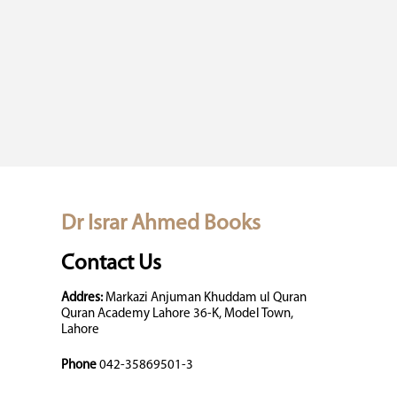
Dr Israr Ahmed Books
Contact Us
Addres:
Markazi Anjuman Khuddam ul Quran
Quran Academy Lahore 36-K, Model Town,
Lahore
Phone
042-35869501-3