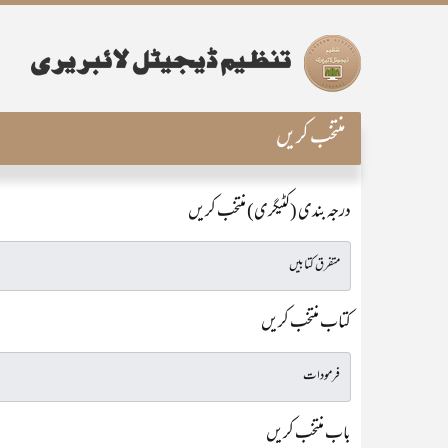
منتخب کریں
درجہ بندی (کٹیگری) منتخب کریں
کتاب منتخب کریں
باب منتخب کریں