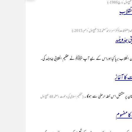
انقلاب
ا۔
(ملفوظات ِڈاکٹر اسراراحمد ؒ‘صفحہ52‘طبع اوّل‘دسمبر 2015ء)
ی جدّوجُہد
 انقلاب برپا کیا اوراس کے لیے آپ ﷺ نے عظیم انقلابی جدّوجُہد کی۔
 کا آغاز
اکستان پر مشتمل اس خطہ ارضی سے ہوگا ۔
(تنظیم اسلامی کی دعوت :صفحہ 48‘طبع اوّل
کا مفہوم