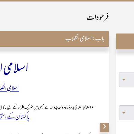
فرمودات
باب:
اسلامی انقلاب
اسلامی 
اسلامی انقلا
٭ اسلامی انقلابی جدّوجُہد وہ واحد جدّوجُہد ہے‘جس میں شریک افراد کے لیے ناکامی ک
پاکستان کے استحکا