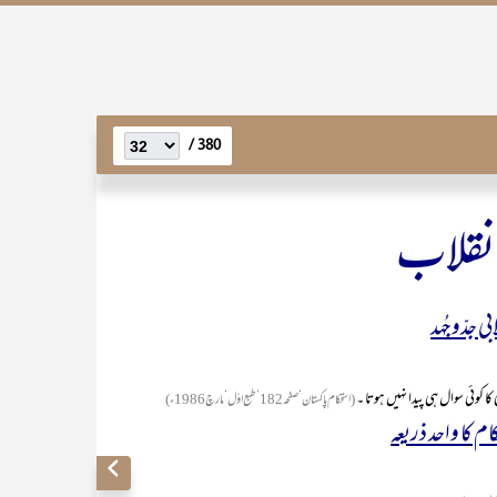
380 /
انقلاب
بی جدّوجُہد
ا کوئی سوال ہی پیدا نہیں ہوتا ۔
( استحکام پاکستان‘صفحہ182‘طبع اوّل‘مارچ 1986ء)
م کا واحد ذریعہ