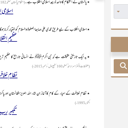
٭ پاکستان کے استحکام کا واحد ذریعہ اسلامی انقلاب ہے ۔
( استحکام پاکستان‘صفحہ182‘طبع اوّل‘مارچ 1986ء)
اسلامی 
٭ اسلامی انقلاب کے لیے طریق محمدی علی صابھا الصلوۃ والسلام کو اختیار کرناہوگ
عظیم انقلاب
٭ یہ ایک تاریخی حقیقت ہے کہ نبی اکرمﷺ نے انسانی تاریخ کا عظیم ترین
(ملفوظاتِ ڈاکٹر اسرار احمد ؒ‘صفحہ160‘طبع اوّل‘دسمبر 2015ء)
نظامِ خلافت
٭ نظامِ خلافت کے احیاء کے کام کاآغاز ان شاء اللہ العزیز افغانستان اورپ
اکتوبر 1995ء)
تکبیر رب 