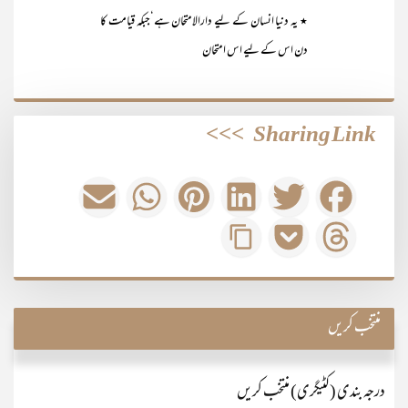
٭ یہ دنیا انسان کے لیے دارالامتحان ہے‘جبکہ قیامت کا
دن اس کے لیے اس امتحان
>>>
Sharing Link
منتخب کریں
درجہ بندی (کٹیگری) منتخب کریں