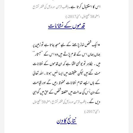
اس کا استقبال کرتا ہے۔
(قلب ِقرآن سورۂ یٰسٓ کی مختصر تشریح
:صفحہ58‘طبع اوّل :مئی 2017ء)
قدموں کے نشانات
٭ ایک شخص نماز پڑھنے کے لیے مسجد جاتا ہے تو زمین پر
جہاں جہاں اس کے قدم پڑتے ہیں وہ اس کے ’’آثار‘‘
ہیں ۔ بظاہر تو یونہی لگتا ہے کہ ان قدموں کے نشانات
مٹ گئے ہیں لیکن حقیقت میں ایسا نہیں ہوتا ۔ اللہ تعالیٰ
کے ہاں ایسے تمام نشانات محفوظ رہیں گے اور قیامت
کے دن اُس کی عدالت میں متعلقہ شخص کے حق میں گواہی
دیں گے ۔
(قلب ِقرآن سورہ ٔ یٰسٓ کی مختصر تشریح :صفحہ59‘طبع اوّل
:مئی 2017ء)
نتائج کا دن