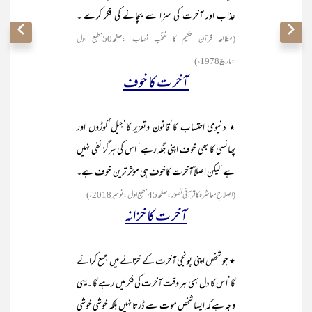
عذاب اور آخرت کی سزا سے بچانے کی فکر کرے ۔
(مطالعہ قرآن حکیم کا منتخب نصاب :صفحہ50‘طبع اوّل
:مارچ1978ء)
آخر ت کا خوف
٭ دنیوی احتساب کا‘قانون وتعزیر کا‘جیل‘کوڑوں اور
پھانسی کا بھی خوف اپنی جگہ رہے‘ اس کی ہرگز نفی نہیں
ہے‘لیکن اصلاً آخرت کاخوف ہی مؤثر ترین خوف ہے۔
(اصلاحِ معاشرہ کاقرآنی تصوّر :صفحہ45‘طبع اوّل :نومبر 2018ء)
آخر ت کا خزانہ
٭ جو شخص اپنی پونجی آخرت کے خزانے میں جمع کرائے
گا‘اس کا دل بھی ہر وقت آخرت کی فکر میں رہے گا ۔یہی
وجہ ہے کہ ایسا شخص موت سے ڈرتا نہیں بلکہ خوشی خوشی