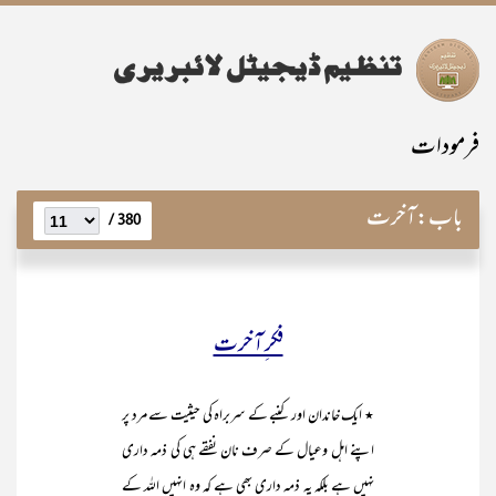
فرمودات
باب:
آخرت
380 /
فکر ِآخرت
٭ ایک خاندان اور کنبے کے سربراہ کی حیثیت سے مرد پر
اپنے اہل وعیال کے صرف نان نفقے ہی کی ذمہ داری
نہیں ہے بلکہ یہ ذمہ داری بھی ہے کہ وہ انہیں اللہ کے