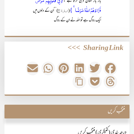
{فِیۡ قُلُوۡبِہِمۡ مَّرَضٌ ۙ
بار بار نشان دہی کرتا ہے :
فَزَادَہُمُ اللّٰہُ مَرَضًا ۚ }
(
البقرۃ:۱۰
)’’اُن کے دلوں میں
ایک روگ ہے تو اللہ نے ان کے روگ
>>>
Sharing Link
منتخب کریں
درجہ بندی (کٹیگری) منتخب کریں