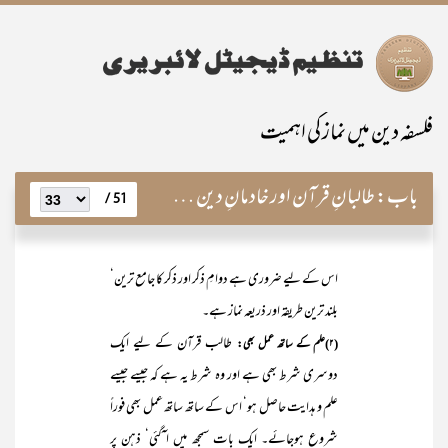
فلسفہ دین میں نماز کی اہمیت
باب:
طالبانِ قرآن اور خادمانِ دین کے لیے نماز کی خصوصی اہمیت
51 /
اس کے لیے ضروری ہے دوامِ ذکر اور ذکر کا جامع ترین‘
بلند ترین طریقہ اور ذریعہ نماز ہے۔
طالب قرآن کے لیے ایک
(۲)علم کے ساتھ عمل بھی:
دوسری شرط بھی ہے اور وہ شرط یہ ہے کہ جیسے جیسے
علم و ہدایت حاصل ہو‘ اس کے ساتھ ساتھ عمل بھی فوراً
شروع ہوجائے۔ ایک بات سمجھ میں ا ٓگئی‘ ذہن پر