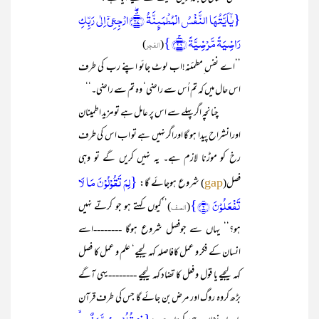
{یٰۤاَیَّتُہَا النَّفۡسُ الۡمُطۡمَئِنَّۃُ ﴿٭ۖ۲۷﴾ارۡجِعِیۡۤ اِلٰی رَبِّکِ
رَاضِیَۃً مَّرۡضِیَّۃً ﴿ۚ۲۸﴾ }
(
الفجر
)
’’اے نفس ِمطمئنہ!اب لوٹ جائو اپنے رب کی طرف
اس حال میں کہ تم اُس سے راضی‘ وہ تم سے راضی۔‘‘
چنانچہ اگر پہلے سے اس پر عامل ہے تو مزید اطمینان
اورانشراح پیدا ہو گا اوراگر نہیں ہے تو اب اس کی طرف
رخ کو موڑنا لازم ہے۔ یہ نہیں کریں گے تو وہی
{لِمَ تَقُوۡلُوۡنَ مَا لَا
فصل(
) شروع ہوجائے گا:
gap
تَفۡعَلُوۡنَ ﴿۲﴾}
(
الصف
)’’کیوں کہتے ہو جو کرتے نہیں
ہو؟‘‘ یہاں سے جوفصل شروع ہوگا --------اسے
انسان کے فکر و عمل کافاصلہ کہہ لیجیے‘ علم و عمل کا فصل
کہہ لیجیے یا قول و فعل کا تضاد کہہ لیجیے -------- یہی آگے
بڑھ کروہ روگ اور مرض بن جائے گا جس کی طرف قرآن