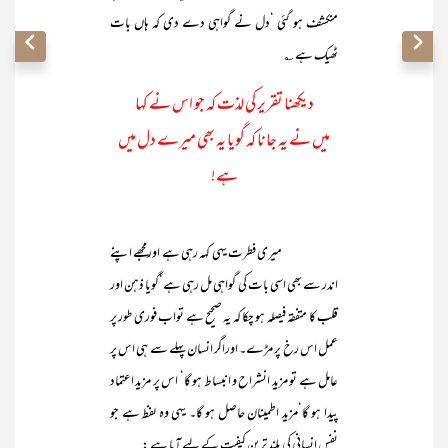
منکشف ہو گئی ‘دل نے گواہی دے دی کہ ہاں بات
ٹھیک ہے ؎
دیکھنا تقریر کی لذت کہ جو اس نے کہا
میں نے یہ جانا کہ گویا یہ بھی میرے دل میں
ہے!
میری فطرت یہی کہہ رہی ہے اورمجھے اپنے
اندر سے بھی اسی بات کی گواہی مل رہی ہے‘گویا ذہن اور
قلب کا متفقہ فیصلہ ہو چکا کہ یہ صحیح ہے تواب فوری طور پر
عمل اس رخ پر مڑے۔ اوراگر انسان پہلے سے ہی اس پر
عامل ہے تو مزید انشراح و انبساط ہو گا‘ اس پر مزید اعتماد
پیدا ہو گا‘مزید اطمینان حاصل ہو گا۔ یہی وہ لفظ ہے جو
نفس انسانی کی بلند ترین کیفیت کے لیے آیا ہے :