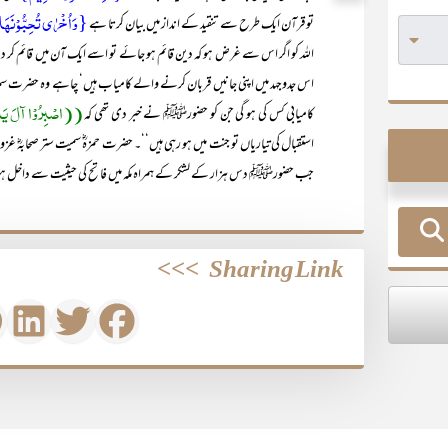
{وَاُخْرٰی تُحِبُّوْنَھ
تو قرآن ایک طرح سے تنقید کے انداز میں بیان کرتا ہے
اللہ کو اگر اس سے غرض ہو کہ دین قائم ہو جائے تو اسے ایک آن میں قائم کر
اس جدوجہد میں اپنی جانیں قربان کرنے والے کامیاب ہیں‘ چاہے وہ حضرت سمیہ
((اصْبِرُوْا آلَ یَاسِر
کامیابی کس کی ہو گی جن کو حضورﷺ نے خبر دی تھی کہ
استقبال کی تیاریاں تو جنت میں ہو رہی ہیں‘‘۔ حضرت حمزہؓ سمیت ستر صحابہؓ غزوۂ 
جب حضورﷺ دس ہزار کے لشکر کے ہمراہ مکہ میں فاتح کی حیثیت سے داخل 
>>>
Sharing Link