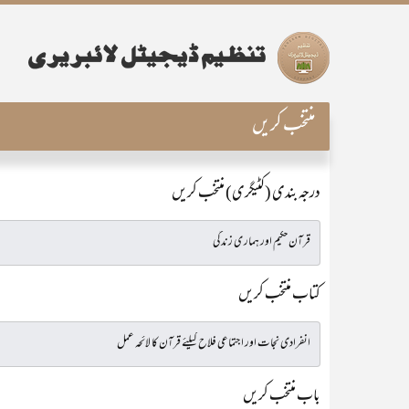
منتخب کریں
درجہ بندی (کٹیگری) منتخب کریں
کتاب منتخب کریں
باب منتخب کریں