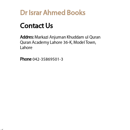
Dr Israr Ahmed Books
Contact Us
Addres:
Markazi Anjuman Khuddam ul Quran
Quran Academy Lahore 36-K, Model Town,
Lahore
Phone
042-35869501-3