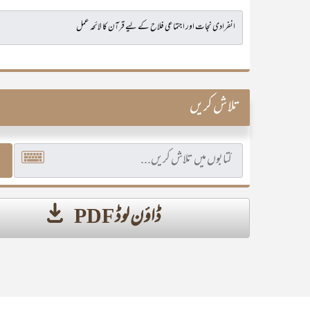
تلاش کریں
ڈاؤن لوڈ PDF