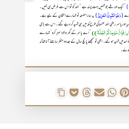
َا}
’’ایک اور شے جو تمہیں بہت پسند ہے ‘‘ اللہ کو تو اس سے غرض ہی نہیں ۔
{وَھُوَ الْقَوِیُّ الْعَزِیْزُ}
 دے
یہ سارا سلسلہ تو تمہارے امتحان کے لیے ہے۔
 اور یاسر رضی اللہ عنہماکی طرح مکہ میں ہی شہید کر دیے گئے ۔ اس سے بڑی
َ فَاِنَّ مَوْعِدَکُمُ الْجَنَّۃَ))
’’اے یاسر کے گھر والو! صبر کرو‘ تمہارے
احد میں شہید ہو گئے۔ ابھی تو سمجھئے پانچ سال کے بعد وہ منظر سامنے آنا تھا کہ
ہوئے۔