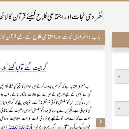
انفرادی نجات اور اجتماعی فلاح کیلئے قرآن کا لائح
باب:
انفرادی نجات اور اجتماعی فلاح کے لیے قرآن کا لا
گر جیت گئے تو کیا کہنے‘ ہا
اب آخری نکتہ یہ ہے کہ اگر ہم یہ جدوجہد کرتے ہیں تو اس کا نتیجہ کیا نکلے گا؟ ج
کی ہے‘ اس کے لیے اللہ ہی نے میرے لیے حالات سازگار بنائے۔ اب دو ہی امکانات 
اس زندگی میں اس کوشش کا کوئی ثمر نظر نہ آئے۔ تو جان لیجیے کہ اگر ہم دنیا 
کی کامیابی ہے۔اگر میں نے یہ ساری جہد و کوشش خلوص و للہیت کے ساتھ کی ہے
ہمت ہے کہ اے اللہ! تو نے مجھے جو توانائی‘ قوت‘ ذہانت‘ صلاحیت‘ وسائل و ذر
{ذٰلِکَ الْفَوْزُ الْعَظِیْمُ}
نجات کی امید کی جا سکتی ہے۔ اگر یہ ہو جائے تو
یہی 