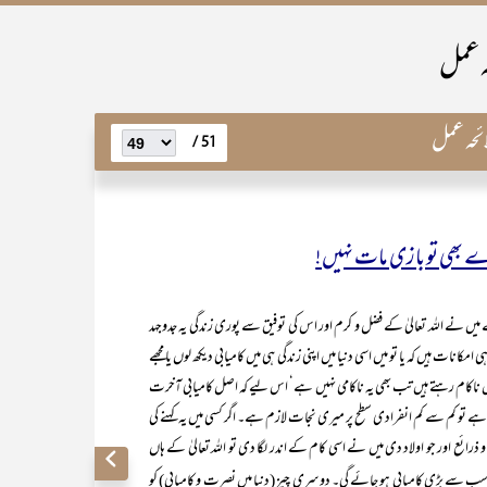
ہ عمل
ئحہ عمل
51 /
رے بھی تو بازی مات نہیں!
یسے میں نے اللہ تعالیٰ کے فضل و کرم اور اس کی توفیق سے پوری زندگی یہ جدوجہد
ہیں کہ یا تو میں اسی دنیا میں اپنی زندگی ہی میں کامیابی دیکھ لوں یا مجھے
میں ناکام رہتے ہیں تب بھی یہ ناکامی نہیں ہے‘ اس لیے کہ اصل کامیابی آخرت
 تو کم سے کم انفرادی سطح پر میری نجات لازم ہے۔ اگر کسی میں یہ کہنے کی
ائع اور جو اولاد دی میں نے اسی کام کے اندر لگا دی تو اللہ تعالیٰ کے ہاں
سب سے بڑی کامیابی ہو جائے گی۔ دوسری چیز (دنیا میں نصرت و کامیابی) کو