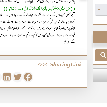
چاکری کرنے والوں کو یہ حدیث پیش نظر رکھنی چاہیے۔ رسول اللہﷺ نے ارشاد
(( مَنْ مَشٰی مَعَ فَاسِق لِقُوِّیَہٗ فَقَدْ اَعَانَ عَلٰی ھَدْمِ الْاِسْلَامِ ))
’’جو شخص کسی فاسق کے ساتھ اسے تقویت پہنچانے کے لئے چلا‘اس نے اسلام ک
اگر حال یہ ہو کہ نظام باطل کی سروس ہو رہی ہے‘ اور اس کے حوالے سے ط
محافظ پولیس اور فوج میں سروس ہو رہی ہے تو اس کے ساتھ اسلام کا کیا سوال؟
مثبت بات یہ ہے کہ اپنے تن من دھن کا کم سے کم حصہ اپنے لیے اور اپنے اہ
کے اس کی
>>>
Sharing Link