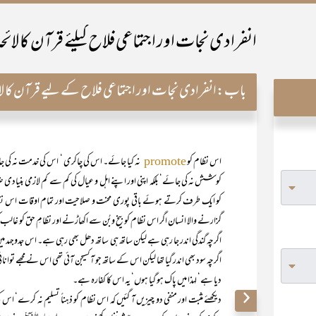
انفرادی نجات اور اجتماعی فلاح کیلئے قرآن کا لائح
باب:
انفرادی نجات اور اجتماعی فلاح کے لیے قرآن کا لا
اس نظام کو
نہ کیا جائے۔ اس کی چاکری ‘ اس کی خدمت نہ کی ج
promote
کوشش نہ کی جائے‘ بلکہ اپنی اور اپنے اہل و عیال کی کم سے کم لازمی بنی
کو ایک طرف کرتے ہوئے باقی پوری محنت و صلاحیت اور تمام اوقات اس نظام
گزارنے والا انسان اگر اس نظام کو بیخ وبُن سے اکھاڑنے اور نظامِ حق کو غالب
اگرچہ گندگی اندر جا رہی ہے لیکن ساتھ ہی ساتھ دھل بھی رہی ہے۔ اس جدوجہد م
اگرچہ سود بھی اندر گیا تھا لیکن اس کے ساتھ جو آکسیجن آئی تھی اس نے مجھے توان
دیا ہے‘ لہذا میں پاک ہو گیا ہوں‘ یہ اس کا کفارہ ہے۔
دیکھئے مثبت اور منفی دو چیزیں آ گئیں کہ اس نظام کو ذہناً تسلیم نہ کرے‘ 