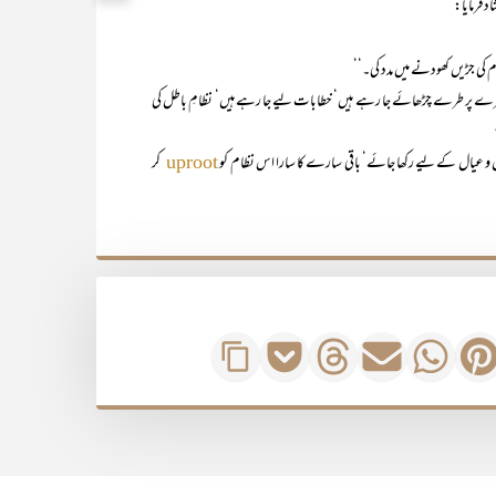
 فرمایا:
ی جڑیں کھودنے میں مدد کی۔‘‘
رے پر طرے چڑھائے جا رہے ہیں‘ خطابات لیے جا رہے ہیں‘ نظامِ باطل کی
ل و عیال کے لیے رکھا جائے‘ باقی سارے کا سارا اس نظام کو
کر
uproot