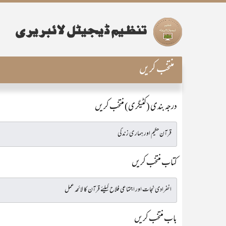
منتخب کریں
درجہ بندی (کٹیگری) منتخب کریں
کتاب منتخب کریں
باب منتخب کریں