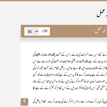
ہ عمل
ئحہ عمل
51 /
ائے‘ بلکہ اس سے انحراف کیا جائے۔اس کے تحت پھلنے پھولنے اور پھیلنے کی
ادی ضروریات کے لیے جتنا وقت اور جتنی صلاحیت اور محنت کی ضرورت ہے اس
 کے خلاف جدوجہد میں لگا دیے جائیں۔ باطل نظام کے تحت مجبوراً زندگی
 کرنے کے لیے جدوجہد کرے گا تو یہ اس کے لیے کفارہ ہوتا چلا جائے گا۔ گویا
یں مصروف انسان اللہ کا شکر ادا کرے کہ میں نے جو سانس لیا تھا اس کے ساتھ
ائی بخشی تھی‘ اس توانائی کا اکثر حصہ میں نے اس نظام کو ختم کرنے کے لیے لگا
اس کی چاکری نہ کرے اور اسے درہم برہم کرنے کی جدوجہد کرے۔ نظام باطل کی