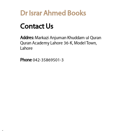
Dr Israr Ahmed Books
Contact Us
Addres:
Markazi Anjuman Khuddam ul Quran
Quran Academy Lahore 36-K, Model Town,
Lahore
Phone
042-35869501-3