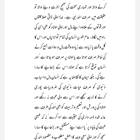
کرنے والا اور تمہاری محنت کی صحیح اجرت دینے والا تو
حقیقت میں صرف اللہ ہی ہے۔ لہذا اپنی ذاتی صلاحیتوں
اور قوتوں کے علاوہ اپنے مال اور اپنی اولاد کو بھی اسی کی
راہ میں لگاؤ۔ عام طو رپر انسان کی تمام توانائیاں اور اس کا
کُل وقت یا زیادہ سے زیادہ وقت مال و دولت جمع کرنے
کی خاطرصرف ہوتاہے یا اولاد پر صرف ہو جاتا ہے‘ اور
انسان توقع کرتا ہے کہ اولاد اس کے بڑھاپے کاسہارا
بنے گی۔ جبکہ ایمان کا تقاضا یہ ہے کہ انسان مال و اسبابِ
دُنیوی کو صرف حیاتِ دُنیوی کی ضروریات پوری
کرنے کا ذریعہ سمجھے اور اس سے دلی محبت نہ رکھے اور
اولاد کی پرورش اور تعلیم و تربیت کو بھی اللہ کی طرف سے
عائد شدہ ذمہ داری کی حیثیت سے ادا کرے‘ نہ کہ طبعی
محبت کی بنیاد پر‘ یا اسے اپنے مستقبل اور بڑھاپے کا سہارا
سمجھ کر اور اپنی سعی وجہد کا اصل مطلوب و مقصود اللہ کی