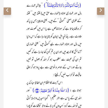
{اِنَّمَاۤ اَمۡوَالُکُمۡ وَ اَوۡلَادُکُمۡ فِتۡنَۃٌ ؕ}
’’بلاشبہ تمہارے
مال اور تمہاری اولاد (تمہارے حق میں) فتنہ ہیں‘‘ فتنہ
کے لغوی معنی ’’کسوٹی‘‘ کے ہیں۔ یعنی وہ چیز جس پر پرکھ
کر دیکھا جاتا ہے کہ سونا خالص ہے یا اس میں کھوٹ اور
ملاوٹ ہے۔ چنانچہ اہل ایمان کو بتایا جا رہا ہے کہ اس دنیا
میں مال اور اولاد تمہارے لیے کسوٹی ہیں‘ یعنی تمہاری
آزمائش کا ذریعہ ہیں اور ان پر تم کو پرکھا جا رہا ہے کہ کہیں
تم ان کی محبت سے مغلوب ہو کر اللہ کو بھول تو نہیں
جاتے اور اس کے اوامر و نواہی سے بے پروا ہو کر اپنی
عاقبت تو خراب نہیں کر لیتے !
اس آیت کا اختتام ان الفاظِ مبارکہ پر
{وَ اللّٰہُ عِنۡدَہٗۤ اَجۡرٌ عَظِیۡمٌ ﴿۱۵﴾}
ہوتا ہے :
’’اور
اللہ ہی کے پاس ہے اجرِ عظیم!‘‘ گویا امیدیں وابستہ کرنی
ہیں تو اللہ سے کرو‘ امیدوں کو بر لانے والا‘ توقعات کو پورا