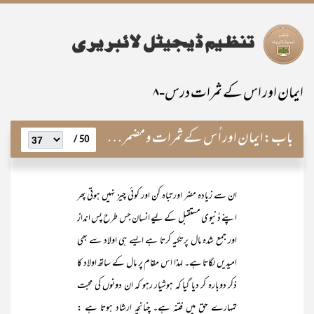
ایمان اور اس کے ثمرات درس-۸
باب:
ایمان اور اُس کے ثمرات و مضمرات
50 /
ان سے زیادہ مضر اور تباہ کن اور کوئی چیز نہیں ہوتی پھر
اپنے دُنیوی مستقبل کے لیے انسان جس طرح پس انداز
اور جمع شدہ مال پر تکیہ کرتا ہے ایسے ہی اولاد سے بھی
امیدیں لگاتا ہے۔ لہذا اس مقام پر مال کے ساتھ اولاد کا
ذکر دوبارہ کر دیا گیا کہ ہوشیار رہو کہ ان دونوں کی محبت
تمہارے حق میں فتنہ ہے۔ چنانچہ ارشاد ہوتا ہے :