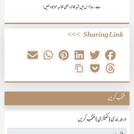
ہے۔ لہذا اس میں شبہ کا ذرا بھی شائبہ موجود نہیں!
>>>
Sharing Link
منتخب کریں
درجہ بندی (کٹیگری) منتخب کریں