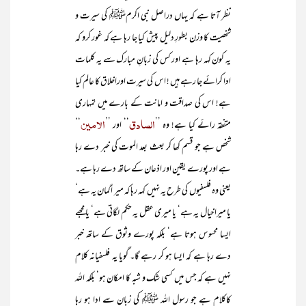
نظر آتا ہے کہ یہاں دراصل نبی اکرمﷺ کی سیرت و
شخصیت کا وزن بطورِ دلیل پیش کیا جا رہا ہے کہ غور کرو کہ
یہ کون کہہ رہا ہے اور کس کی زبانِ مبارک سے یہ کلمات
ادا کرائے جا رہے ہیں ! اس کی سیرت اوراخلاق کا عالم کیا
ہے! اس کی صداقت و امانت کے بارے میں تمہاری
الصادق
الامین
متفقہ رائے کیا ہے! وہ ’’
‘‘ اور ’’
‘‘
شخص ہے جو قسم کھا کر بعث بعد الموت کی خبر دے رہا
ہے اور پورے یقین اور اذعان کے ساتھ دے رہا ہے۔
یعنی وہ فلسفیوں کی طرح یہ نہیں کہہ رہا کہ میر اگمان یہ ہے‘
یا میراخیال یہ ہے‘ یا میری عقل یہ حکم لگاتی ہے‘ یا مجھے
ایسا محسوس ہوتا ہے‘ بلکہ پورے وثوق کے ساتھ خبر
دے رہا ہے کہ ایسا ہو کر رہے گا۔ گویا یہ فلسفیانہ کلام
نہیں ہے کہ جس میں کسی شک و شبہ کا امکان ہو‘ بلکہ اللہ
کاکلام ہے جو رسول اللہ ﷺ کی زبان سے ادا ہو رہا