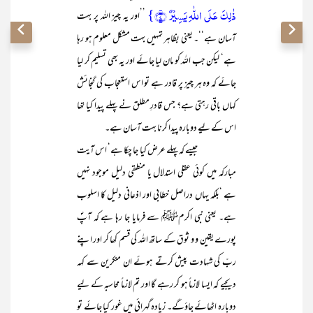
ذٰلِکَ عَلَی اللّٰہِ یَسِیۡرٌ ﴿۷﴾}
’’اور یہ چیز اللہ پر بہت
آسان ہے‘‘۔ یعنی بظاہر تمہیں بہت مشکل معلوم ہو رہا
ہے‘ لیکن جب اللہ کو مان لیا جائے اور یہ بھی تسلیم کر لیا
جائے کہ وہ ہر چیز پر قادر ہے تو اس استعجاب کی گنجائش
کہاں باقی رہتی ہے؟ جس قادرِ مطلق نے پہلے پیدا کیا تھا
اس کے لیے دوبارہ پیدا کرنا بہت آسان ہے۔
جیسے کہ پہلے عرض کیا جا چکا ہے‘ اس آیت
مبارکہ میں کوئی عقلی استدلال یا منطقی دلیل موجود نہیں
ہے ‘بلکہ یہاں دراصل خطابی اور اذعانی دلیل کا اسلوب
ہے۔ یعنی نبی اکرمﷺ سے فرمایا جا رہا ہے کہ آپؐ
پورے یقین و و ثوق کے ساتھ اللہ کی قسم کھا کر اور اپنے
ربّ کی شہادت پیش کرتے ہوئے ان منکرین سے کہہ
دیجیے کہ ایسا لازماً ہو کر رہے گا اور تم لازماً محاسبہ کے لیے
دوبارہ اٹھائے جاؤگے۔ زیادہ گہرائی میں غور کیا جائے تو