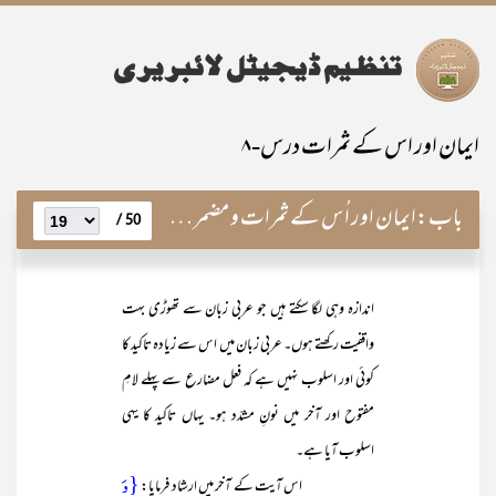
ایمان اور اس کے ثمرات درس-۸
باب:
ایمان اور اُس کے ثمرات و مضمرات
50 /
اندازہ وہی لگا سکتے ہیں جو عربی زبان سے تھوڑی بہت
واقفیت رکھتے ہوں۔ عربی زبان میں اس سے زیادہ تاکید کا
کوئی اور اسلوب نہیں ہے کہ فعل مضارع سے پہلے لامِ
مفتوح اور آخر میں نونِ مشدّد ہو۔ یہاں تاکید کا یہی
اسلوب آیا ہے۔
{وَ
اس آیت کے آخر میں ارشاد فرمایا: