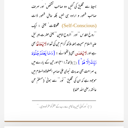
بسیط سے تخلیق کی گئیں دو صاحب تشخص‘ اور صرف
صاحبِ شعور و ارادہ ہی نہیں بلکہ حاملِ شعورِ ذات
مخلوقات‘ یعنی : ایک
(Self-Conscious)
’’روحُ القدس‘‘ اور ’’الروح الامین‘‘ یعنی حضرت جبرئیل
لَا یُحَاطُ
علیہ السلام سمیت جملہ ملائکہ کرام جن کی تعداد
بھی
لَا یُحْصٰی
{وَ مَا یَعۡلَمُ جُنُوۡدَ
ہے اور
بھی (بفحوائے :
رَبِّکَ اِلَّا ہُوَ ؕ }
(۱)
(المدثر:۳۱) اور جن کے بارے میں
یہ صراحت بھی حدیثِ نبوی علیٰ صاحبہ الصلوٰۃ والسلام میں
موجود ہے کہ ان کی تخلیق ’’نور‘‘ سے ہوئی‘ (مسلمؒ عن
عائشہ رضی اللہ عنھا)
____________________________
(۱) ’’اور کوئی نہیں جانتا تیرے رب کے لشکرکو مگر خود وہی۔‘‘