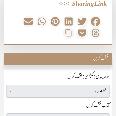
>>>
Sharing Link
منتخب کریں
درجہ بندی (کٹیگری) منتخب کریں
کتاب منتخب کریں