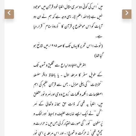
ہیں‘ اس کی کوئی دوسری مثال اغلبًا خود قرآن میں موجود
نہیں ہے (واللہ اعلم!)۔ یہی وجہ ہے کہ ہم نے ان دو
آیات کو اس موضوع پر قرآن کا ’’ذروۂ سنام‘‘ قرار دیا
ہے۔
(نوٹ: اس تحریر کا یہاں تک کا حصہ ۱۹۸۵ء میں شائع ہو
گیا تھا)
الغرض!ایجاد و ابداع سے تخلیق و تسویہ تک
کے طویل سفر کا مرحلۂ اوّل - یا بالفاظ دیگر سلسلۂ
’’تنزلات‘‘ کی پہلی منزل - جس سے قرآن حکیم کی اہم
اصطلاحات : کلمہ و کلمات‘ رُوح و وحی اور اَمر و نور متعلق
ہیں، اغلباً یہ تھی کہ ذاتِ حق سبحانہ وتعالیٰ کے اَمر
’’کُن‘‘نے ایک ایسے نہایت لطیف و بسیط‘ اور خنک و
پُرسکون ’’نور‘‘ کی صورت اختیار کر لی جس میں نہ حرارت و
تپش تھی‘ نہ حرکت و تموج! - اور اس مرحلہ پر اسی نورِ