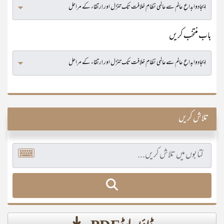
باب منتخب کریں
تلاش کریں