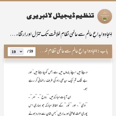
اِیجادوابداعِ عالم سےعالمی نظامِ خلافت تک تنزّل اور اِرتقاء کے مراحل
باب:
اِیجادوابداعِ عالم سےعالمی نظامِ خلافت تک تنزّل اور اِرتقاء کے مراحل
59 /
دیتے ہیں اپنے بندوں میں سے جس کو چاہتے ہیں‘ اور
بے شک تم ایک سیدھی راہ کی طرف رہنمائی کر رہے
ہو۔
ان آیات مبارکہ میں ’’روح‘‘ - ’’امر‘‘ -
’’وحی‘‘ - اور ’’نور‘‘ کے الفاظِ مبارکہ جو ہماری اس
پوری بحث کا مبنیٰ اور مدار ہیں‘ جس شان سے وارد ہوئے