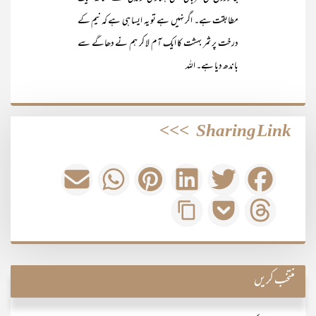
مطابقت ہے۔ اگر نہیں ہے تو یہ ایسا ہی ہے کہ نیم کے
درخت پر ثمر بہشت کا ایک آم لا کر ہم نے دھاگے سے
باندھ دیا ہے۔ اللہ
>>>
Sharing Link
منتخب کریں