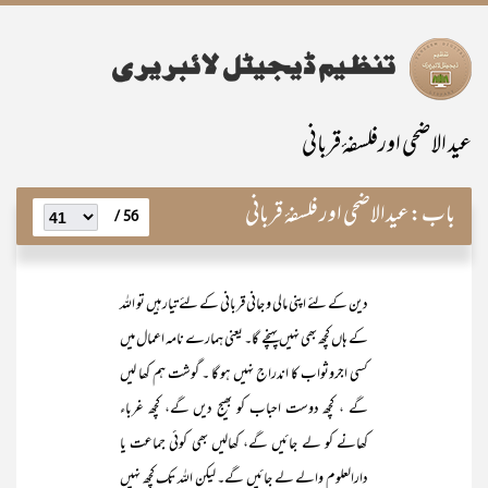
عيد الاضحى اورفلسفۂ قربانی
باب:
عیدالاضحی اور فلسفۂ قربانی
56 /
دین کے لئے اپنی مالی و جانی قربانی کے لئے تیار ہیں تو اللہ
کے ہاں کچھ بھی نہیں پہنچے گا۔ یعنی ہمارے نامہ اعمال میں
کسی اجروثواب کا اندراج نہیں ہو گا ۔ گوشت ہم کھا لیں
گے ، کچھ دوست احباب کو بھیج دیں گے، کچھ غرباء
کھانے کو لے جائیں گے، کھالیں بھی کوئی جماعت یا
دارالعلوم والے لے جائیں گے۔ لیکن اللہ تک کچھ نہیں