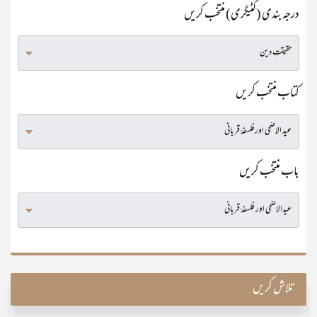
درجہ بندی (کٹیگری) منتخب کریں
کتاب منتخب کریں
باب منتخب کریں
تلاش کریں