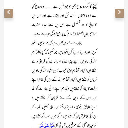
پہنچے گا اگر وہ روح بھی موجود نہیں ہے------ وہ روح کیا
ہے؟ وہ امتحان ، آزمائش اور ابتلاء ہے اور اس میں
کامیابی کا وہ تسلسل ہے جس میں سے سیدنا حضرت
ابراہیم علیہ الصلوۃ و السلام کی پوری زندگی عبارت ہے۔
ہمارے لئے لمحہ فکریہ ہے کہ ہم سوچیں ، غور
کریں اور اپنے اپنے گریبانوں میں جھانکیں کہ کیا واقعتاً ہم
اللہ کی راہ میں اپنے جذبات و احساسات کی قربانی دے
سکتے ہیں ؟ کیا واقعتاً ہم اپنی محبوب ترین اشیاء اللہ کی راہ میں
قربان کر سکتے ہیں ؟ کیا واقعتاً ہم اللہ کے دین کی خاطر اپنے
وقت کا ایثار کر سکتے ہیں ؟ کیا ہم اپنے ذاتی مفادات کو اللہ
اور اس کے دین کے لئے قربان کر سکتے ہیں ؟
اپنےعلائق دنوی ، اپنے رشتے اور اپنی محبتیں اللہ کے
دین کی خاطر قربان کر سکتے ہیں ؟ اگر ہم یہ سب کر سکتے ہیں
نُوۡرٌ عَلٰی نُوۡرٍ
تو عید الاضحی کے موقع پر یہ قربانی بھی
-----