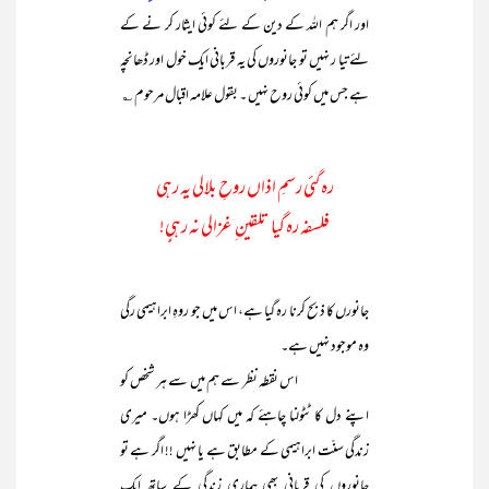
اور اگر ہم اللہ کے دین کے لئے کوئی ایثار کر نے کے
لئے تیا ر نہیں تو جانوروں کی یہ قربانی ایک خول اور ڈھانچہ
ہے جس میں کوئی روح نہیں ۔ بقول علامہ اقبال مرحوم ؎
رہ گئی رسمِ اذاں روحِ بلالی یہ رہی
فلسفہ رہ گیا تلقین ِ غزالی نہ رہیٍٍ!
جانورں کا ذبح کرنا رہ گیا ہے، اس میں جو روہِ ابراہیمی رگی
وہ موجود نہیں ہے۔
اس نقطہ نظر سے ہم میں سے ہر شخص کو
اپنے دل کا ٹٹولنا چاہئے کہ میں کہاں کھڑا ہوں۔ میری
زندگی سنّت ابراہیمی کے مطابق ہے یا نہیں !! اگر ہے تو
جانوروں کی قربانی بھی ہماری زندگی کے ساتھ ایک