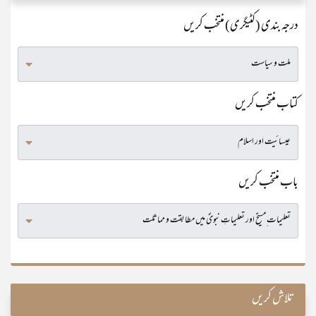
درجہ بندی (کٹیگری) منتخب کریں
کتاب منتخب کریں
باب منتخب کریں
تلاش کریں