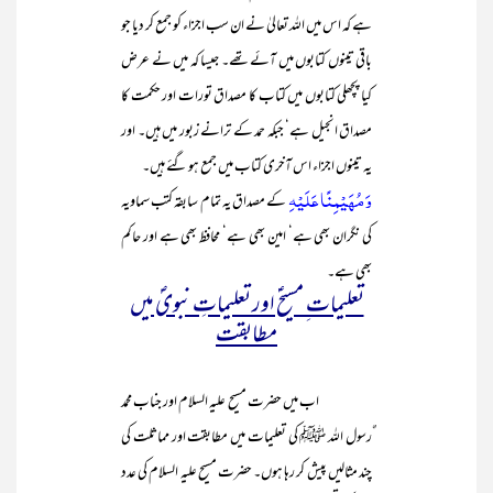
ہے کہ اس میں اللہ تعالیٰ نے ان سب اجزاء کو جمع کر دیا جو
باقی تینوں کتابوں میں آئے تھے۔ جیسا کہ میں نے عرض
کیا پچھلی کتابوں میں کتاب کا مصداق تورات اور حکمت کا
مصداق انجیل ہے‘ جبکہ حمد کے ترانے زبور میں ہیں۔ اور
یہ تینوں اجزاء اس آخری کتاب میں جمع ہو گئے ہیں۔
وَ مُہَیۡمِنًا عَلَیۡہِ
کے مصداق یہ تمام سابقہ کتب سماویہ
کی نگران بھی ہے‘ امین بھی ہے‘ محافظ بھی ہے اور حاکم
بھی ہے۔
تعلیمات ِ مسیحؑ اور تعلیماتِ نبویؐ میں
مطابقت
اب میں حضرت مسیح علیہ السلام اور جناب محمد
ٌرسول اللہ ﷺ کی تعلیمات میں مطابقت اور مماثلت کی
چند مثالیں پیش کر رہا ہوں۔ حضرت مسیح علیہ السلام کی عدد