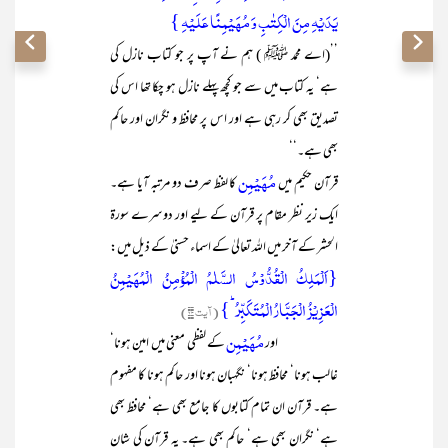
یَدَیۡہِ مِنَ الۡکِتٰبِ وَ مُہَیۡمِنًا عَلَیۡہِ }
’’(اے محمد ﷺ ) ہم نے آپ پر جو کتاب نازل کی
ہے‘ یہ کتاب میں سے جو کچھ پہلے نازل ہو چکا تھا اس کی
تصدیق بھی کر رہی ہے اور اس پر محافظ و نگران اور حاکم
بھی ہے۔‘‘
مُھَیْمِن
قرآن حکیم میں
کا لفظ صرف دو مرتبہ آیا ہے۔
ایک زیر نظر مقام پر قرآن کے لیے اور دوسرے سورۃ
الحشر کے آخر میں اللہ تعالیٰ کے اسماء حسنیٰ کے ذیل میں:
{اَلۡمَلِکُ الۡقُدُّوۡسُ السَّلٰمُ الۡمُؤۡمِنُ الۡمُہَیۡمِنُ
الۡعَزِیۡزُ الۡجَبَّارُ الۡمُتَکَبِّرُ ؕ}
(آیت ۲۳)
مُھَیْمِن
اور
کے لفظی معنی میں امین ہونا‘
غالب ہونا‘ محافظ ہونا‘ نگہبان ہونا اور حاکم ہونا کا مفہوم
ہے۔ قرآن ان تمام کتابوں کا جامع بھی ہے‘ محافظ بھی
ہے‘ نگران بھی ہے‘ حاکم بھی ہے۔ یہ قرآن کی شان