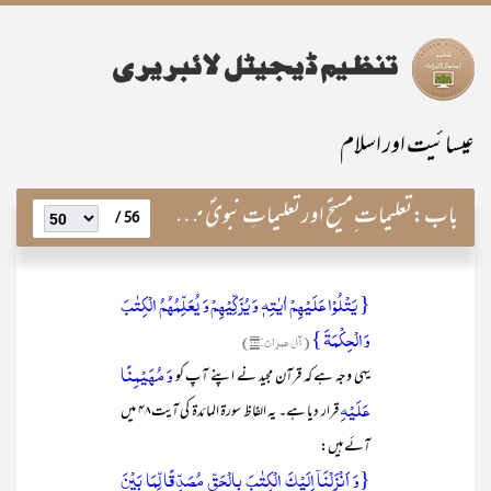
عیسائیت اور اسلام
باب:
تعلیمات ِمسیحؑ اور تعلیماتِ نبویؐ میں مطابقت و مماثلت
56 /
{ یَتۡلُوۡا عَلَیۡہِمۡ اٰیٰتِہٖ وَ یُزَکِّیۡہِمۡ وَ یُعَلِّمُہُمُ الۡکِتٰبَ
وَ الۡحِکۡمَۃَ }
(آل عمران:۱۶۴)
وَ مُہَیۡمِنًا
یہی وجہ ہے کہ قرآن مجید نے اپنے آپ کو
عَلَیۡہِ
قرار دیا ہے۔ یہ الفاظ سورۃ المائدۃ کی آیت۴۸ میں
آئے ہیں:
{وَ اَنۡزَلۡنَاۤ اِلَیۡکَ الۡکِتٰبَ بِالۡحَقِّ مُصَدِّقًا لِّمَا بَیۡنَ