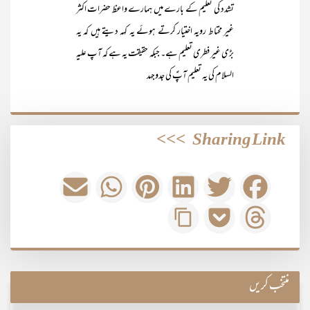
تشدد کی تعلیم کے بارے میں ہمارے واعظ حضرات اکثر
غیر محتاط رویہ اختیار کرتے ہوئے یہ کہہ دیتے ہیں کہ یہ
بڑی غیر فطری تعلیم ہے۔ جبکہ حقیقت یہ ہے کہ آپ علیہ
السلام کی یہ تعلیم آپؑ کی جدوجہد
>>>
Sharing Link
منتخب کریں