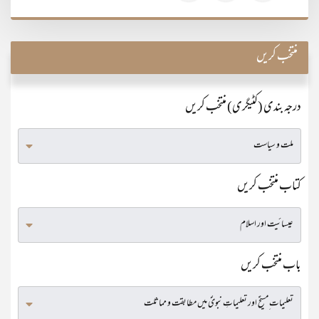
منتخب کریں
درجہ بندی (کٹیگری) منتخب کریں
کتاب منتخب کریں
باب منتخب کریں