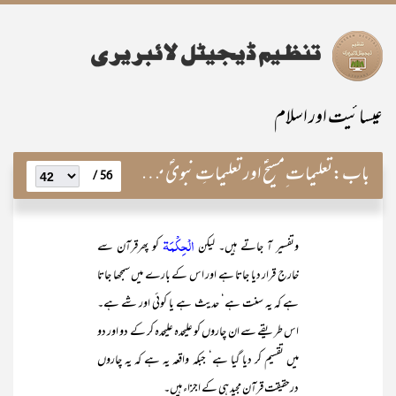
عیسائیت اور اسلام
باب:
تعلیمات ِمسیحؑ اور تعلیماتِ نبویؐ میں مطابقت و مماثلت
56 /
الْحِکْمَۃ
وتفسیر آ جاتے ہیں۔ لیکن
کو پھرقرآن سے
خارج قرار دیا جاتا ہے اور اس کے بارے میں سمجھا جاتا
ہے کہ یہ سنت ہے‘ حدیث ہے یا کوئی اور شے ہے۔
اس طریقے سے ان چاروں کو علیحدہ علیحدہ کر کے دو اور دو
میں تقسیم کر دیا گیا ہے‘ جبکہ واقعہ یہ ہے کہ یہ چاروں
درحقیقت قرآن مجید ہی کے اجزاء ہیں۔