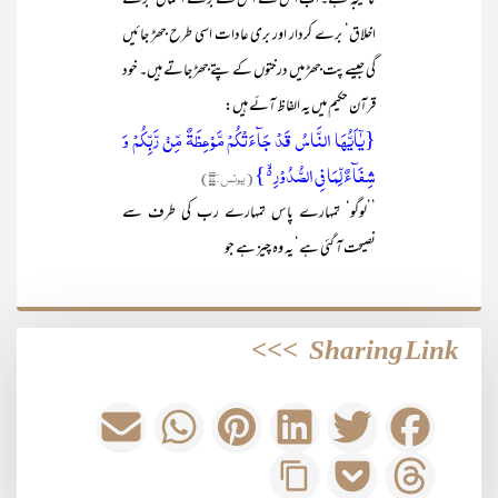
کا نتیجہ ہے۔ اب اس سے اس کے برے اعمال‘ برے
اخلاق‘ برے کردار اور بری عادات اسی طرح جھڑ جائیں
گی جیسے پت جھڑ میں درختوں کے پتے جھڑ جاتے ہیں۔ خود
قرآن حکیم میں یہ الفاظ آئے ہیں:
{یٰۤاَیُّہَا النَّاسُ قَدۡ جَآءَتۡکُمۡ مَّوۡعِظَۃٌ مِّنۡ رَّبِّکُمۡ وَ
شِفَآءٌ لِّمَا فِی الصُّدُوۡرِ ۬ۙ }
(یونس:۵۷)
’’لوگو‘ تمہارے پاس تمہارے رب کی طرف سے
نصیحت آ گئی ہے‘ یہ وہ چیز ہے جو
>>>
Sharing Link