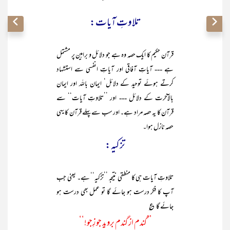
تلاوتِ آیات:
قرآن حکیم کا ایک حصہ وہ ہے جو دلائل و براہین پر مشتمل
ہے --- آیاتِ آفاقی اور آیاتِ انفسی سے استشہاد
کرتے ہوئے توحید کے دلائل‘ ایمان باللہ اور ایمان
بالآخرت کے دلائل --- اور ’’تلاوتِ آیات‘‘ سے
قرآن کا یہ حصہ مراد ہے۔ اور سب سے پہلے قرآن کا یہی
حصہ نازل ہوا۔
تزکیہ:
تلاوتِ آیات ہی کا منطقی نتیجہ ’’تزکیہ‘‘ ہے۔ یعنی جب
آپ کا فکر درست ہو جائے گا تو عمل بھی درست ہو
جائے گا ؏
’’گندم از گندم بروید جو زِجو!‘‘