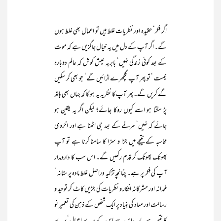
اگر فکر‘ عقیدہ اور نظریات غلط ہیں تو اعمال بھی غلط ہوں
گے۔ اگر آپ کے دل میں یہ خیال جاگزیں ہے کہ موت
کے بعد کوئی زندگی نہیں‘ بابربہ عیش کوش کہ عالم دوبارہ
نیست ‘ تو پھر آپ گلچھرے اڑائیں گے‘ جو بھی کر سکیں
گے کریں گے۔ پھر آپ کا نظریہ یہ ہو گا کہ جہاں بھی ہاتھ
پڑ سکتا ہو اسے کیوں روکا جائے؟ لیکن اگر یہ یقین ہو
جائے کہ نہیں‘ مرنے کے بعد جی اٹھنا ہے اور اخروی
محاسبہ کے نتیجے میں جزا و سزا کا سامنا کرنا ہے تو آپ
پھونک پھونک کر قدم رکھیں گے۔ اس سب کا دارومدار
آپ کی فکر پر ہے۔ چنانچہ تزکیہ دراصل غلط مادہ پر ستانہ ‘
ملحدانہ اور مشرکانہ افکار و نظریات کی جڑیں کاٹ کر توحید و
رسالت اور معاد کی بنیاد پر ایک شخص کے ذہن کی تعمیر نو