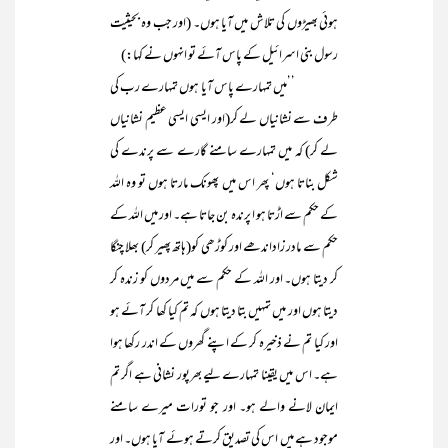
ہوئی بھیڑوں کی تلاش میں آیا ہوں۔ (اور جب وہ بحیثیت
رسول بنی اسرائیل کے پاس آئے تو انہوں نے کہا:)
’’میں تمہارے پاس آیا ہوں تمہارے رب کی
طرف سے نشانیاں لے کر(اور ایسی ایسی عظیم نشانیاں
لے کر) کہ میں تمہارے سامنے گارے سے پرندے کی
شکل بناتا ہوں‘ پھر اس میں پھونک مارتا ہوں تو وہ اللہ
کے حکم سے اڑتا ہو ا پرندہ بن جاتا ہے۔ اور میں اللہ کے
حکم سے مادر زاداندھے اور کوڑھی کو(ہاتھ پھیر کر) بھلا چنگا
کر دیتا ہوں۔ اور اللہ کے حکم سے میں مردوں کو زندہ کر
دیتا ہوں اور میں تمہیں بتا دیتا ہوں کہ تم کیا کھا کر آئے ہو
اور کیا تم نے ذخیرہ کر کے اپنے گھروں کے اندر رکھا ہوا
ہے۔ اس میں یقینا تمہارے لیے بھرپور نشانی ہے اگر تم
ایمان لانے والے ہو۔ اور جو تورات میرے سامنے
موجود ہے میں اس کی تصدیق کرتے ہوئے آیا ہوں۔ اور