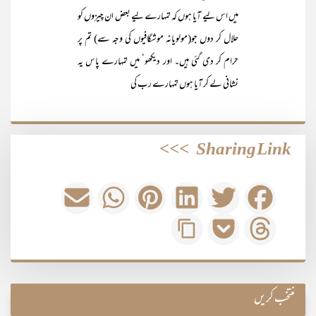
میں اس لیے آیا ہوں کہ تمہارے لیے بعض ان چیزوں کو
حلال کر دوں جو(مولویانہ موشگافیوں کی وجہ سے) تم پر
حرام کر دی گئی ہیں۔ اور دیکھو‘ میں تمہارے پاس یہ
نشانی لے کر آیا ہوں تمہارے رب کی
>>>
Sharing Link
منتخب کریں