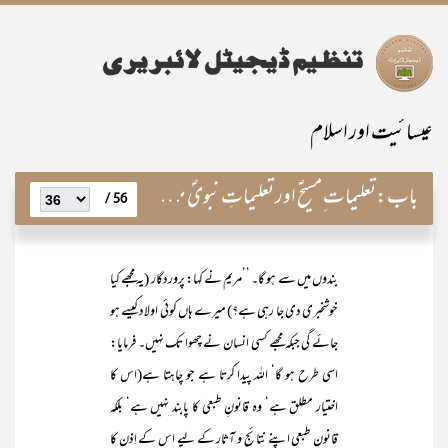
عیسائیت اور اسلام
باب:
تعلیمات ِمسیحؑ اور تعلیماتِ نبویؐ میں مطابقت و مماثلت
56 /
بندوں میں سے هو گا۔ ’’مریم نے کہا: پروردگار (یہ مجھے کیا
خوشخبری دی جا رہی ہے؟) میرے ہاں کوئی اولاد کیسے ہو
جائے گی جبکہ مجھے کسی انسان نے چھوا تک نہیں۔ فرمایا:
اسی طرح ہو گا‘ اللہ پیدا کرتا ہے جو چاہتا ہے(اس کا
اختیار مطلق ہے‘ وہ قانونِ طبعی کا پابند نہیں ہے‘ بلکہ
قانونِ طبعی اپنے نتائج و آثار کے لیے اس کے اِذن کا