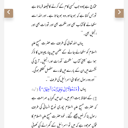
محتاج ہے) وہ جب کسی کام کے کرنے کا فیصلہ فرماتا ہے
تو بس کہتا ہے کہ ہو جا اور وہ ہو جاتا ہے۔ اور اللہ اسے
سکھائے گا کتاب بھی اور حکمت بھی اور تورات بھی اور
انجیل بھی۔‘‘
یہاں اللہ تعالیٰ کی طرف سے حضرت مسیح علیہ
السلام کو سکھائے جانے کے ضمن میں چار چیزوں کا ذکر
ہوا ہے‘ یعنی کتاب‘ حکمت‘ تورات اور انجیل۔ آج کی
نشست میں ان کے بارے میں قدرے مفصل گفتگو ہو گی۔
’’اور وہ رسول ہو گا بنی اسرائیل کی طرف‘‘۔
{وَ رَسُوۡلًا اِلٰی بَنِیۡۤ اِسۡرَآءِیۡلَ ۬}
یہاں
(آیت
۴۹)
کے الفاظ بہت اہم ہیں۔ ان میں گویا یہ صراحت ہے
کہ حضرت مسیح علیہ السلام پوری نوع انسانی کی طرف
رسول بنا کر نہیں بھیجے گئے۔ خود حضرت مسیح علیہ السلام کا
قول موجود ہے کہ میں تو اسرائیل کے گھرانے کی کھوئی