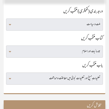
درجہ بندی (کٹیگری) منتخب کریں
کتاب منتخب کریں
باب منتخب کریں
تلاش کریں