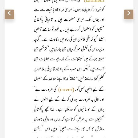
بھی ہے جس سے میں پاکستانی مسیحیوں
کو خبردار کرنا چاہتا ہوں۔ میری مراد قادیانیت سے ہے
اور جہاں تک میری معلومات ہیں یہ قادیانی پاکستانی
مسیحیوں کو استعمال کر رہے ہیں۔ یہ خود تو سامنے آنہیں
سکتے‘ کیونکہ ملکی قانون ان کی راہ میں رکاوٹ ہے۔ اگرچہ
درپردہ ان کی تبلیغی سرگرمیاں بھی جاری ہیں‘ کنونشن بھی
منعقد ہوتے ہیں‘سیٹلائٹ کے ذریعے سے خطبات بھی
آرہے ہیں‘ لیکن اس سب کے باوجود قادیانی برملا طور پر
کھلم کھلا سامنے نہیں آ سکتے‘ لہٰذا اپنے مقاصد کے حصول
کے لیے انہیں کسی کور
کی ضرورت ہے‘
(cover)
اور اپنی یہ ضرورت پوری کرنے کے لیے انہوں نے
یہاں کے عیسائیوں کو ورغلایا ہے۔ لہٰذا مجھے پاکستانی
مسیحیوں سے یہ عرض کرنا ہے کہ جہاں وہ عالمی یہودی
سازش کا آلہ کار بننے سے بچیں‘ وہیں اس ’’دیسی