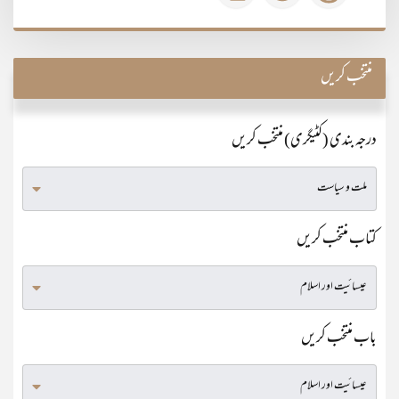
منتخب کریں
درجہ بندی (کٹیگری) منتخب کریں
کتاب منتخب کریں
باب منتخب کریں