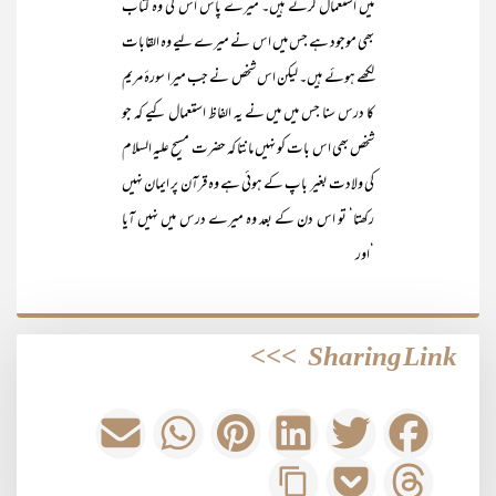
میں استعمال کرتے ہیں۔ میرے پاس اس کی وہ کتاب
بھی موجود ہے جس میں اس نے میرے لیے وہ القابات
لکھے ہوئے ہیں۔ لیکن اس شخص نے جب میرا سورۂ مریم
کا درس سنا جس میں میں نے یہ الفاظ استعمال کیے کہ جو
شخص بھی اس بات کو نہیں مانتا کہ حضرت مسیح علیہ السلام
کی ولادت بغیر باپ کے ہوئی ہے وہ قرآن پر ایمان نہیں
رکھتا‘ تو اس دن کے بعد وہ میرے درس میں نہیں آیا
‘اور
>>>
Sharing Link