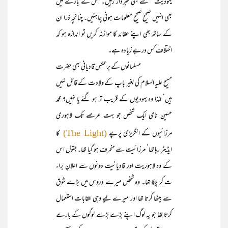
یہودیت‘‘ سے بھی خبردار رہیں۔ اس کے بارے میں
بھی انہیں صحیح صحیح معلومات ہونی چاہئیں۔ چنانچہ ذرا ان
کے ساتھ بھی اپنے عقائد کا موازنہ کریں تو اندازہ ہو کہ
اختلاف کس درجے زیادہ ہے۔
مسلمانوں کے برعکس قادیانی بھی حضرت
مسیح علیہ السلام کی بغیر باپ کے ولادت کے قائل نہیں
ہیں‘ لہٰذا وہ یہودیوں کے قریب تر ہو گئے یا نہیں؟ محمد
حسین نامی ایک شخص جو بہت عرصے تک لاہوری
مرزائیوں کے انگریزی پرچے
کا
(The Light)
ایڈیٹر رہا تھا‘ مرزائیت سے منحرف ہو گیا تھا۔ بقول اس
کے وہ لاہوریت اور قادیانیت دونوں سے اعلانِ براء
ت کر چکا تھا۔ وہ شخص میرے دروس میں بڑے شوق
سے بیٹھا کرتا تھا اور میرے لیے وہی القابات استعمال
کرتا تھا جو یہ لوگ اپنے بڑے بڑے لوگوں کے بارے