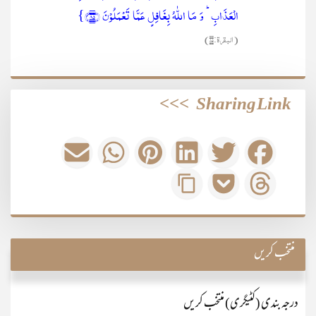
الۡعَذَابِ ؕ وَ مَا اللّٰہُ بِغَافِلٍ عَمَّا تَعۡمَلُوۡنَ ﴿۸۵﴾}
(البقرۃ:۸۵)
>>>
Sharing Link
منتخب کریں
درجہ بندی (کٹیگری) منتخب کریں