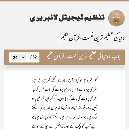
دنیا کی عظیم ترین نعمت،قرآن حکیم
باب:
دنیا کی عظیم ترین نعمت، قرآنِ حکیم
32 /
کفر شروع ہو گیا۔ آج ہمارے کتنے گھر ہیں جن میں
شرعی پردہ ہے؟ میں رواجی پردے کی بات نہیں کررہا‘
شرعی پردے کی بات کر رہا ہوں۔ اگر گھر میں شرعی پردہ
نہیں ہے تو اجتماعیت کا تو پہلا قدم ہی غلط ہوگیا۔ کتنے
لوگ ہیں جو حلال کھا رہے ہیں؟ کتنے کاروباری ہیں جو
اپنے آپ کو بینک کے اوور ڈرافٹس سے بچائے ہوئے