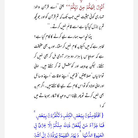
اُنْزِلَ اِلَیْکُمْ مِنْ رَبِّکُمْ‘‘
یعنی’’اے قرآن والو!
تمہاری کوئی حیثیت نہیں جب تک کہ تم قرآن کو اور جو کچھ
تم پر نازل کیا گیا ہے اسے قائم نہیں کرتے۔‘‘
چنانچہ اب ہمارے لیے کرنے کا کام کیا ہے؟
ظاہر ہے کہ میں اکیلا یہ کام نہیں کر سکتا۔اور یہ بھی حقیقت
ہے کہ سو پچاس یا ہزار دو ہزار آدمی مل کر بھی نہیں کر
سکتے۔ لیکن جدوجہد اور کوشش تو کر سکتے ہیں۔ اپنی
توانائیاں‘ صلاحیتیں‘ قوتیں‘ اپنے اوقات‘ اپنے وسائل
اور اپنی اولاد کو تو اس کام کے لیے لگا سکتے ہیں۔ اگر ہم یہ
بھی نہیں کرتے تو پھر یقینا اس وعید کا شکار ہو جاتے ہیں
کہ:
{ اَفَتُؤۡمِنُوۡنَ بِبَعۡضِ الۡکِتٰبِ وَ تَکۡفُرُوۡنَ بِبَعۡضٍ ۚ
فَمَا جَزَآءُ مَنۡ یَّفۡعَلُ ذٰلِکَ مِنۡکُمۡ اِلَّا خِزۡیٌ فِی
الۡحَیٰوۃِ الدُّنۡیَا ۚ وَ یَوۡمَ الۡقِیٰمَۃِ یُرَدُّوۡنَ اِلٰۤی اَشَدِّ