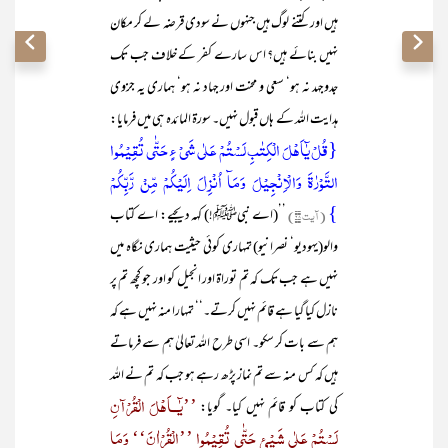
ہیں اور کتنے لوگ ہیں جنہوں نے سودی قرضہ لے کر مکان
نہیں بنائے ہیں؟ اس سارے کفر کے خلاف جب تک
جدوجہد نہ ہو‘ سعی و محنت اور جہاد نہ ہو‘ ہماری یہ جزوی
ہدایت اللہ کے ہاں قبول نہیں۔ سورۃ المائدہ ہی میں فرمایا:
{قُلْ یٰٓاَھْلَ الْکِتٰبِ لَسْتُمْ عَلٰی شَیْ ءٍ حَتّٰی تُقِیْمُوا
التَّوْرٰۃَ وَالْاِنْجِیْلَ وَمَآ اُنْزِلَ اِلَیْکُمْ مِّنْ رَّبِّکُمْ
}
(آیت ۶۸)
’’(اے نبیﷺ!) کہہ دیجیے: اے کتاب
والو(یہودیو‘ نصرانیو) تمہاری کوئی حیثیت ہماری نگاہ میں
نہیں ہے جب تک کہ تم توراۃ اور انجیل کو اور جو کچھ تم پر
نازل کیا گیا ہے قائم نہیں کرتے۔‘‘ تمہارا منہ نہیں ہے کہ
ہم سے بات کر سکو۔ اسی طرح اللہ تعالیٰ ہم سے فرماتے
ہیں کہ کس منہ سے تم نماز پڑھ رہے ہو جب کہ تم نے اللہ
’’یٰٓــاَھْلَ الْقُرْآنِ
کی کتاب کو قائم نہیں کیا۔ گویا:
لَسْتُمْ عَلٰی شَیْئٍ حَتّٰی تُقِیْمُوا ’’الْقُرْاٰنَ‘‘ وَمَا