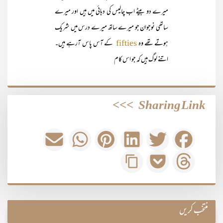
میرے دو بیٹے اب چالیس کی دہائی میں ہیں اور میرے
ساتھی نوجوان جو میرے ساتھ میرے درس میں شریک
ہوتے تھے وہ
کے آس پاس آرہے ہیں۔
fifties
اتنے لوگ ہیں کہ جو اس کام
>>>
Sharing Link
منتخب کریں