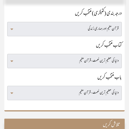
درجہ بندی (کٹیگری) منتخب کریں
کتاب منتخب کریں
باب منتخب کریں
تلاش کریں