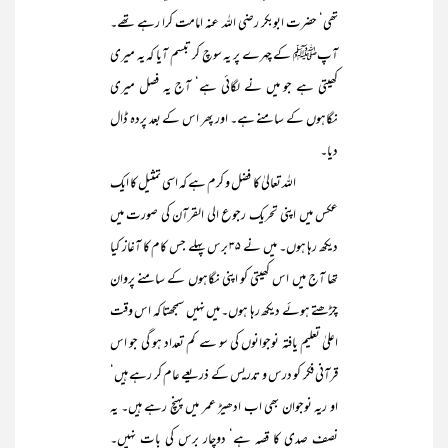
تھی‘ حضرت ابوبکر رضی اللہ عنہ امامت کرا رہے تھے۔
آپﷺ کے چہرے پر یہ سوچ کر تبسم آیا کہ یہ میری
کھیتی ہے جو میں نے لگائی ہے‘ آج یہ فصل میری
نگاہوں کے سامنے ہے۔ اور پھر اس کے بعد پردہ ڈال
دیا۔
اللہ تعالیٰ کا فضل و کرم ہے کہ اسی تمثیل کا ایک
عکس میں اپنی تحریک رجوع الی القرآن کی صورت میں
دیکھ رہا ہوں۔ میں نے ۳۵ برس پہلے جس کام کا آغاز کیا
تھا آج میں اس کھیتی کو اپنی نگاہوں کے سامنے پروان
چڑھتے ہوئے دیکھ رہا ہوں۔ میں نہیں سمجھتا کہ اس وقت
اعلیٰ تعلیم یافتہ نوجوانوں کی سو سے کم تعداد ہو گی جو اس
قرآنی فکر کو درس و تدریس کے ذریعے عام کر رہے ہیں‘
او ریہ نوجوان بھی اب ادھیڑ عمر میں پہنچ رہے ہیں۔ یہ
نصف صدی کا قصہ ہے‘ دوچار برس کی بات نہیں۔