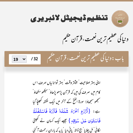
دنیا کی عظیم ترین نعمت،قرآن حکیم
باب:
دنیا کی عظیم ترین نعمت، قرآنِ حکیم
32 /
اپنی بہتر صلاحیت‘ بیشتر وقت‘ بہتر توانائیاں صرف اس
کام میں صرف کی ہیں کہ قرآن پڑھو پڑھاؤ‘ سیکھو سکھاؤ‘
سمجھو سمجھاؤ! سورۃ الفتح کے آخر میں ایک نقشہ کھینچا گیا
{کَزَرْعٍ اَخْرَجَ شَطْئَہٗ فَاٰزَرَہٗ فَاسْتَغْلَظَ
ہے:
فَاسْتَوٰی عَلٰی سُوْقِہٖ}
جیسے ایک کسان نے کھیتی
لگائی‘ ہل چلایا‘ بیج ڈالا‘ پانی دیا ‘یا یہ کہ بارانِ رحمت آ گئی