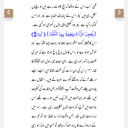
تھی‘ اب اس نے دیکھا کہ بیج پھوٹ رہے ہیں او رپتیاں
نکل رہی ہیں‘ پھر اس نے اپنا پٹھہ اٹھایا ہے‘ پھر ذرا اس
کو گدرا کیا ہے‘ پھر وہ کھیتی اپنی نال پر کھڑی ہو گئی ہے۔
{یُعْجِبُ الزُّرَّاعَ لِیَغِیْظَ بِھِمُ الْکُفَّارَ} (آیت۲۹)
اس کاشتکار کو وہ منظر بہت بھلا اور بہت اچھا لگتا ہے‘ وہ
خوش ہوتا ہے او راس کا دل باغ باغ ہوتا ہے کہ میری
محنت بارآور ہو رہی ہے۔ یہی معاملہ محمد رسول اللہﷺ کا
تھا۔ ۲۳ برس کی دن رات کی محنت شاقہ میں ایسے ایسے
مرحلے آئے کہ رونگٹے کھڑے ہو جاتے ہیں۔ انتقال سے
چند دن پہلے جس وقت آپ ﷺ مرضِ وفات کی کیفیت
میں تھے اور جماعت میں شریک نہیں ہو رہے تھے اس
حالت میں آپؐ کو بہت شدید تکلیف رہی ہے۔ سر میں
درد بہت شدید تھا۔ جس وقت ذرا سا افاقہ ہوا تو حجرے
کے دروازے کا پردہ اٹھا کر دیکھا تو مسجد میں نماز ہو رہی