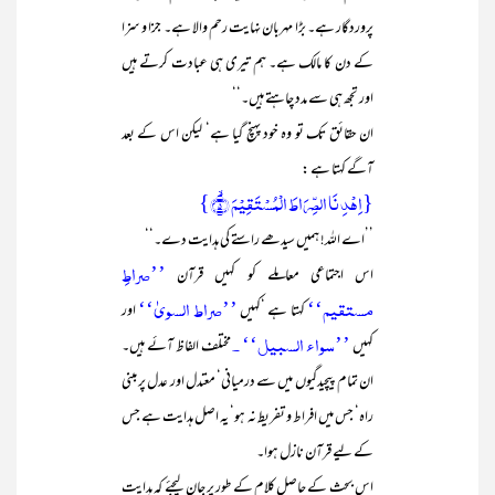
پروردگار ہے۔ بڑا مہربان نہایت رحم والا ہے۔ جزا و سزا
کے دن کا مالک ہے۔ ہم تیری ہی عبادت کرتے ہیں
اور تجھ ہی سے مدد چاہتے ہیں۔‘‘
ان حقائق تک تو وہ خود پہنچ گیا ہے‘ لیکن اس کے بعد
آگے کہتا ہے :
{اِہۡدِ نَا الصِّرَاطَ الۡمُسۡتَقِیۡمَ ۙ﴿۵﴾}
’’اے اللہ! ہمیں سیدھے راستے کی ہدایت دے۔‘‘
’’صراطِ
اس اجتماعی معاملے کو کہیں قرآن
مستقیم‘‘
’’صراط السویٰ‘‘
کہتا ہے ‘کہیں
اور
’’سواء السبیل‘‘ ۔
کہیں
مختلف الفاظ آئے ہیں۔
ان تمام پیچیدگیوں میں سے درمیانی‘ معتدل اور عدل پر مبنی
راہ‘ جس میں افراط و تفریط نہ ہو‘ یہ اصل ہدایت ہے جس
کے لیے قرآن نازل ہوا۔
اس بحث کے حاصل کلام کے طور پر جان لیجئے کہ ہدایت