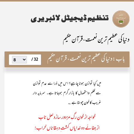
دنیا کی عظیم ترین نعمت،قرآن حکیم
باب:
دنیا کی عظیم ترین نعمت، قرآنِ حکیم
32 /
میں کیا توازن ہونا چاہیے؟ اس میں ذرا سے عدمِ توازن
سے ظلم واستحصال کا بازار گرم ہوجاتا ہے۔ سرمایہ دار
غریب کا خون چوستا ہے ؎
خواجہ از خونِ رگِ مزدور سازد لعل ناب
از جفائے دہ خدایاں کشت ِدہقاناں خراب!