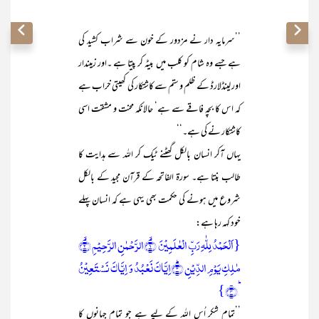
’’سرمایہ دار نے مزدور کے خون سے شراب کشید کی
ہے جسے وہ شام کو کلب میں بیٹہ کر پیتا ہے ۔اور زمیندار
اور لینڈلارڈ کے ظلم و ستم سے کاشتکار کی کھیتی خراب ہے
کہ اس کا بچہ فاقے سے ہے‘ حالانکہ محنت و مشقت اسی
کاشتکار نے کی ہے۔‘‘
یہاں آکر انسان بالکل گھٹنے ٹیک کر اللہ سے ہدایت کا
طالب بنتا ہے۔ سورۃ الفاتحہ کے قرآن مجید کے بالکل
شروع میں ہونے کی حکمت بھی یہی ہے کہ انسان پہلے
خود کہہ رہا ہے:
{اَلۡحَمۡدُ لِلّٰہِ رَبِّ الۡعٰلَمِیۡنَ ۙ﴿۱﴾الرَّحۡمٰنِ الرَّحِیۡمِ ۙ﴿۲﴾
مٰلِکِ یَوۡمِ الدِّیۡنِ ؕ﴿۳﴾اِیَّاکَ نَعۡبُدُ وَ اِیَّاکَ نَسۡتَعِیۡنُ
ؕ﴿۴﴾}
’’تمام شکر اُس اللہ کے لیے ہے جو تمام جہانوں کا