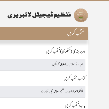
منتخب کریں
درجہ بندی (کٹیگری) منتخب کریں
کتاب منتخب کریں
باب منتخب کریں