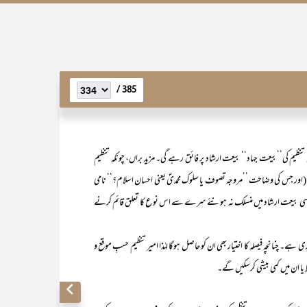
385 /
کہ تنظیم کی’’بیعت جہاد‘‘ بیعت ارشاد پر فائق رہے گی۔ مزید براں، چونکہ تنظیم
اور جس کی وضاحت ’’مروجہ تصوف یا سلوک محمدیؐ یعنی احسان اسلام؟‘‘ نامی
ے سے کسی بیعت ارشاد میں منسلک نہ ہونئے سرے سے اس نوع کا تعلق قائم کرنے
 داری ہے۔ چنانچہ فیصلہ کا اختیار بھی ان کو حاصل ہوگا لہٰذا امیر تنظیم حسبِ موقع و
ط یا ان میں کمی بیشی کرسکیں گے۔