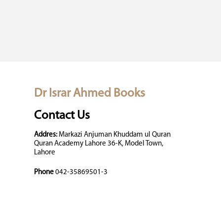
Dr Israr Ahmed Books
Contact Us
Addres:
Markazi Anjuman Khuddam ul Quran
Quran Academy Lahore 36-K, Model Town,
Lahore
Phone
042-35869501-3