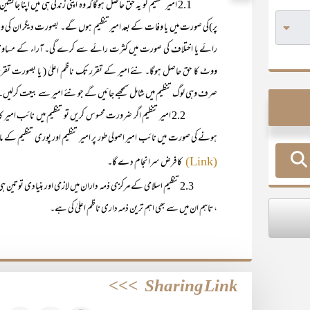
2.1 امیر تنظیم کو یہ حق حاصل ہوگا کہ وہ اپنی زندگی ہی میں اپنا جا
رائے یا اختلاف کی صورت میں کثرت رائے سے کرے گی۔ آراء کے مساوی ہو
ووٹ کا حق حاصل ہوگا۔ نئے امیر کے تقرر تک ناظم اعلیٰ ( یا بصورت تقرری
صرف وہی لوگ تنظیم میں شامل سمجھے جائیں گے جو نئے امیر سے بیعت کرلیں۔
2.2 امیر تنظیم اگر ضرورت محسوس کریں تو تنظیم میں نائب امیر 
ہونے کی صورت میں نائب امیر اصولی طور پر امیر تنظیم اور پوری تنظیم کے ماب
کا فرض سرانجام دے گا۔
(Link)
2.3 تنظیم اسلامی کے مرکزی ذمہ داران میں لازمی اور بنیادی توتین ہی ہیں یعنی
، تاہم ان میں سے بھی اہم ترین ذمہ داری ناظم اعلیٰ کی ہے۔
>>>
Sharing Link