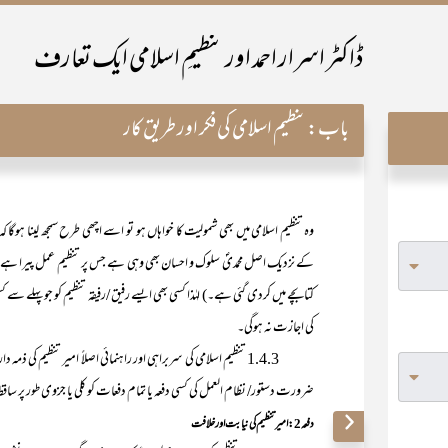
ڈاکٹر اسرار احمد اور تنظیمِ اسلامی ایک تعارف
باب:
تنظیم اسلامی کی فکر اور طریق کار
وہ تنظیم اسلامی میں بھی شمولیت کا خواہاں ہو تو اسے اچھی طرح سمجھ لینا ہوگا 
کے نزدیک اصل محمدیؐ سلوک و احسان بھی وہی ہے جس پر تنظیم عمل پیرا ہے (
کتابچے میں کردی گئی ہے۔) لہٰذا کسی بھی ایسے رفیق /رفیقہ تنظیم کو جو پہل
کی اجازت نہ ہوگی۔
1.4.3 تنظیم اسلامی کی سربراہی اور راہنمائی اصلاً امیر تنظیم کی ذمہ
ضرورت دستور/ نظام العمل کی کسی دفعہ یا تمام دفعات کو کلی یا جزوی طور پر ساق
دفعہ2: امیرتنظیم کی نیابت اور خلافت