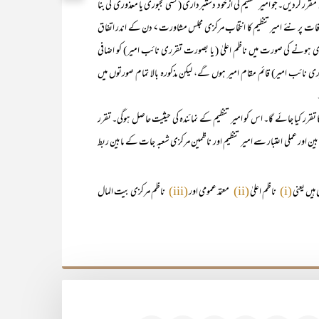
نشین مقرر کردیں۔جو امیر تنظیم کی ازخود دستبرداری ( کسی مجبوری یا معذوری کی بنا
پر)کی صورت میں یا وفات کے بعد امیرتنظیم ہوں گے۔ بصورت دیگر ان کی وفات پر نئے امیر تنظیم کا انتخاب مرکزی مجلس مشاورت ۷ دن کے اندر اتفاق
نے کی صورت میں ناظم اعلیٰ ( یا بصورت تقرری نائب امیر ) کو اضافی
 نائب امیر) قائم مقام امیر ہوں گے، لیکن مذکورہ بالا تمام صورتوں میں
کا تقرر کیا جائے گا۔ اس کو امیر تنظیم کے نمائندہ کی حیثیت حاصل ہوگی۔ تقرر
ین اور عملی اعتبار سے امیر تنظیم اور ناظمین مرکزی شعبہ جات کے مابین ربط
ناظم اعلیٰ
معتمد عمومی اور
ناظم مرکزی بیت المال
(iii)
(ii)
(i)