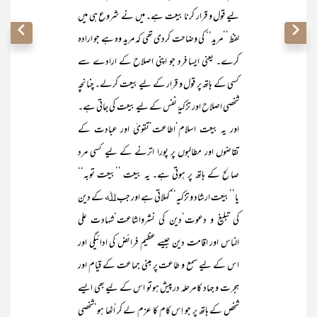
لیے قول و قرار کرنا بیعت ہے۔ میں نے شروع ہی میں
لفظ ’’مرید‘‘ کی وضاحت کردی تھی کہ مرید وہ ہے جو ارادہ
کرے۔ یعنی ایسا فرد جو اپنی اصلاح کے ارادے سے
کسی کے ہاتھ پر قول و قرار کے لیے بیعت کرلے۔ چنانچہ
شخصی اصلاح اور تزکیۂ نفس کے لیے بیعت کی جاتی ہے۔
اور یہ بیعت اسلام‘اطاعت‘تقویٰ اور عبادت کے
تقاضوں اور مطالبوں پر پورا اترنے کے لیے کسی مرد
صالح کے ہاتھ پر ہوتی ہے۔ یہ بیعت ’’بیعت توبہ‘‘
یا’’بیعت ارشاد و تزکیہ‘‘ کہلاتی ہے اور جب ﷲ کے دین
کی تبلیغ و دعوت‘دین کی نشرواشاعت‘شہادت علی
الناس اور اقامت دین جیسے عظیم فرائض کی ادائیگی اور
اس کے لیے سمع و طاعت پر مبنی جماعت کے قیام اور
ہجرت و جہاد کا مرحلہ درپیش ہوتو اس کے لیے بھی ایسے
شخص کے ہاتھ پر جو اِس کام کا عزم لے کر اُٹھا ہو‘شخصی