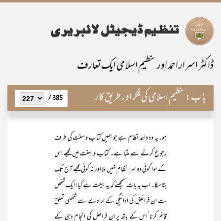
ڈاکٹر اسرار احمد اور تنظیمِ اسلامی ایک تعارف
باب:
تنظیم اسلامی کی فکر اور طریق کار
385 /
ہو۔یہ وہ واحد نظام ہے جو ہمیں کتاب و سنت کی طرف
رجوع کرنے سے ملتا ہے۔ کتاب و سنت میں مجھے اس
کے سوا کوئی دوسرا نظام نہیں ملا اور نہ کوئی مجھے آج تک
بتا سکا۔ اب یہ بات سمجھئے کہ یہ بیعت ہے کیا! ایک شخص
سے ان فرائض کی ادائیگی کے ارادے سے شخصی تعلق
قائم کرنا‘اس کے ہاتھ پر ان فرائض کی انجام دہی کے