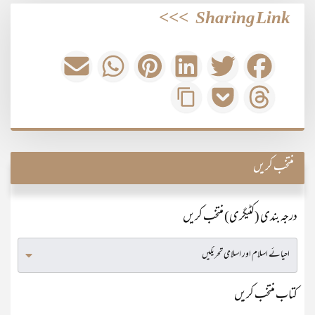
>>>
Sharing Link
منتخب کریں
درجہ بندی (کٹیگری) منتخب کریں
کتاب منتخب کریں