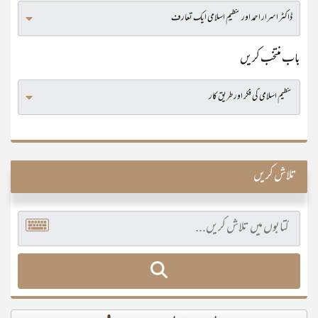
باب منتخب کریں
تلاش کریں