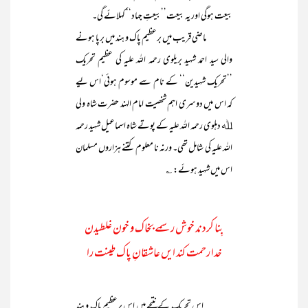
بیعت ہوگی اور یہ بیعت’’بیعتِ جہاد‘‘ کہلائے گی۔
ماضی قریب میں برعظیم پاک و ہند میں برپا ہونے
والی سید احمد شہید بریلوی رحمہ اللہ علیہ کی عظیم تحریک
’’تحریک شہیدین‘‘ کے نام سے موسوم ہوئی‘اس لیے
کہ اس میں دوسری اہم شخصیت امام الہند حضرت شاہ ولی
ﷲ دہلوی رحمہ اللہ علیہ کے پوتے شاہ اسماعیل شہید رحمہ
اللہ علیہ کی شامل تھی۔ ورنہ نا معلوم کتنے ہزاروں مسلمان
اس میں شہید ہوئے: ؎
بِنا کردند خوش رسمے بخاک و خون غلطیدن
خدا رحمت کند ایں عاشقانِ پاک طینت را
اس تحریک کے نتیجے میں اس برعظیم پاک و ہند