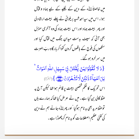
میں خالصتاً ﷲ کے دین کے غلبے کے لیے جہاد و قتال
ہوا۔ اس میں سید احمد شہید بریلویؒ نے پہلے بیعت ارشاد لی
اور پھر بیعت جہاد اور اس بیعت جہاد کی وہ آخری منزل
بھی آئی کہ سیف بدست میدانِ جنگ میں قتال کیا اور
سکھوں کی فوج کے ہاتھوں گردن کٹوا کر بارگاہِ ربّ العزت
میں سرخرو ہوگئے۔
{وَ لَا تَقُوۡلُوۡا لِمَنۡ یُّقۡتَلُ فِیۡ سَبِیۡلِ اللّٰہِ اَمۡوَاتٌ ؕ
بَلۡ اَحۡیَآءٌ وَّ لٰکِنۡ لَّا تَشۡعُرُوۡنَ ﴿۱۵۴﴾}
(البقرۃ)
اس تحریک کا نظم شخصی بیعت پر قائم ہوا تھا‘لیکن آج یہ
لفظ گالی بن گیا ہے۔ میں نے عرض کیا تھا کہ ہمارے ہاں
تو لفظ مرید بھی بدنام ہوگیا‘ اور پھر ﷲ جانے ہم نے دین
کی کتنی عظیم اصطلاحات کو بدنام کرچھوڑا ہے۔