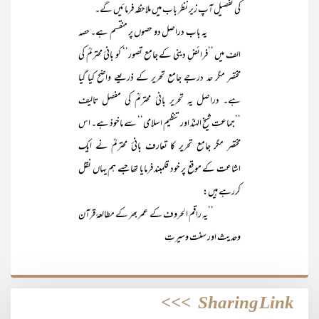
کی تفصیل آپ زیر نظر باب میں ملاحظہ فرمائیں گے۔
یہ باب دراصل دو حصوں پر منقسم ہے۔ حصہ
الف میں ’’فرائضِ دینی کے جامع تصور‘‘ کو بانیٔ محترمؒ کی
مختصر مگر حد درجے جامع تحریر کے ذریعے واضح کیا گیا
ہے۔ دراصل یہ تحریر بانیٔ محترمؒ کی مفصل تالیف
’’جماعتِ شیخ الہندؒ اور تنظیم اسلامی‘‘ سے ماخوذ ہے۔ اس
مختصر مگر جامع تحریر کا تعارف بانیٔ محترمؒ نے ایک
اشاعت کے موقع پر خود قلمبند فرمایا تھا جسے ہم یہاں نقل
کررہے ہیں:
’’یہ راقم الحروف کے عمر بھر کے مطالعۂ قرآن
وحدیث اور سنت وسیرتِ
>>>
Sharing Link