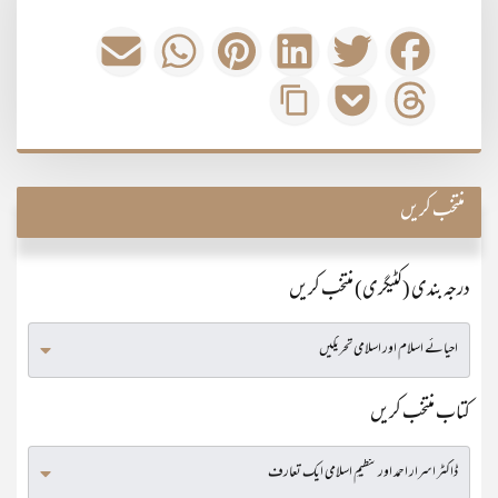
منتخب کریں
درجہ بندی (کٹیگری) منتخب کریں
کتاب منتخب کریں