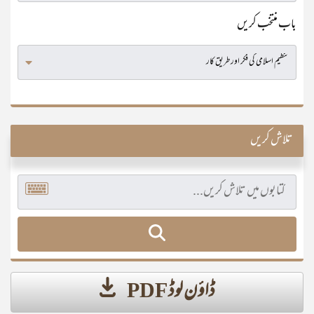
باب منتخب کریں
تلاش کریں
ڈاؤن لوڈ PDF