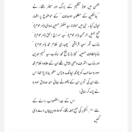
ضمن میں اولاً تنظیم کے بزرگ اور سینئر رفقاء نے
’’جانشین کے مطلوبہ اوصاف‘‘ کے موضوع پر اظہار
خیال کیا ۔ جن میں مولانا سید مظفر حسین ندوی (مرحوم)‘
شیخ جمیل الرحمن (مرحوم) ‘سید سراج الحق (مرحوم) ‘
جناب قمر سعید قریشی ‘ چوہدری غلام محمد (مرحوم) ‘
جنابالطاف حسین‘ میجر (ر) فتح محمد ،جناب سید نسیم الدین
اور جناب اشرف وصی شامل تھے ان کے علاوہ غلام محمد
سومرو صاحب کو چونکہ اچانک واپس سکھر جانا پڑا تھا اس
لئے ان کی تحریر ان کے چھوٹے بھائی احمد صادق سومرو
نے پڑھ کر سنائی!
اس کے بعد استصواب رائے کے
لئے ۳۰؍اکتوبر کی صبح جملہ رفقاء کو دو دو پرچیاں دے دی
گئیں