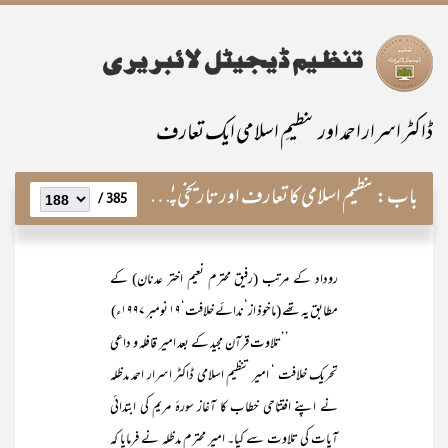
ڈاکٹر اسرار احمد اور تنظیمِ اسلامی ایک تعارف
باب:
تنظیم اسلامی کا تعارف اور تاریخی پس منظر
385 /
روداد کے مرتب (رفیق محترم نعیم اختر عدنان) کے
مطابق یہ تھے (ماخوذ از’ندائے خلافت‘۱۹ نومبر ۱۹۹۷ء)
’’تلاوت قرآن مجید کے بعد امیر قافلہ و داعی
تحریک خلافت ‘ امیر تنظیم اسلامی ڈاکٹر اسرار احمد مدظلہ
نے اپنے افتتاحی خطاب کا آغاز سورۂ مریم کی ابتدائی
آیات کی تلاوت سے کیا۔ امیر محترم مدظلہ نے فرمایا کہ