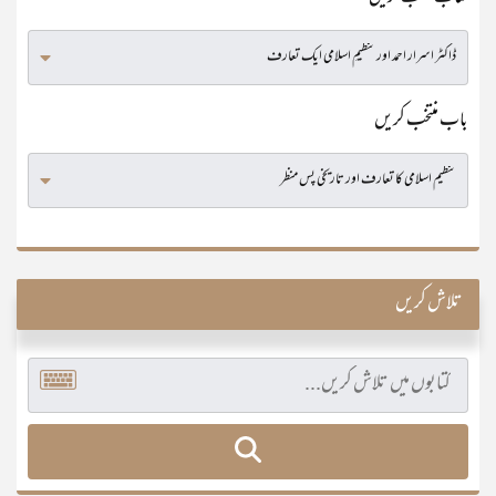
باب منتخب کریں
تلاش کریں