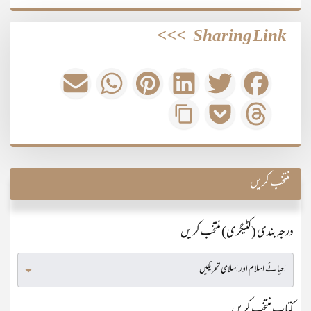
>>>
Sharing Link
منتخب کریں
درجہ بندی (کٹیگری) منتخب کریں
کتاب منتخب کریں