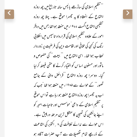
’’تنظیم اسلامی کی ساڑھے بائیس سالہ تاریخ میں چھ روزہ
اجتماع کے انعقاد کا یہ تیسرا موقع ہے۔ پہلا چھ روزہ
تنظیمی اجتماع اگست ۱۹۷۷ء میں منعقد ہوا تھا جس میں دیگر
امور کے علاوہ تنظیم اسلامی کی قرارداد تاسیس میں انقلابی
رنگ کی کمی کی تلافی اور اقامت دین کی فرضیت پر زوردار
خطاب ہوا تھا۔ اسی اجتماع میں ’’بیعت‘‘ کی منصوص و
ماثور اور مسنون اساس کو اختیار کرنے کا حتمی فیصلہ کر لیا
گیا۔ دوسرا چھ روزہ اجتماع ’’فرائض دینی کے جامع
تصور‘‘ کے حوالے سے ۱۹۸۵ء میں منعقد ہوا تھا ‘جب کہ
اب یہ تیسرا چھ روزہ اجتماع منعقد ہو رہا ہے تو اس موقع
پر تنظیم اسلامی کے داعی‘ مؤسس اور تاحیات امیر کو
اپنے جانشین کی تعیین کا مشکل ترین مرحلہ درپیش ہے۔
اس حوالے سے ندائے خلافت کی ۸ـ؍اکتوبر کی اشاعت
کے ذریعے تمام تفصیلات سے آپ حضرات آگاہ ہو