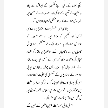
چکے ہوں گے۔ میں اپنے گھٹنوں کے آپریشن سے پہلے
جانشین کے تعین کے نازک اور اہم مرحلے کے ضمن میں
ضروری مشاورت کا مرحلہ مکمل کرنا چاہتا ہوں‘‘۔
چنانچہ اس شش روزہ اجتماع میں دروس
قرآن‘ اور تنظیم کے لٹریچر میں سے اہم حصوں کے
اجتماعی مطالعے پر مستزاد ایک تو ’’تنظیم اسلامی کی
کامیابیاں اور ناکامیاں‘‘کے موضوع پر رفقاء کو اظہار
خیال کی دعوت دی گئی جس کے ضمن میں پندرہ رفقاء
نے اظہار خیال کیا۔ مزید برآں چونکہ یہ اجلاس اپریل
۱۹۹۵ء کے اجتماع ہی کے تسلسل کی حیثیت رکھتا تھا لہٰذا
اس کی پوری کارروائی بھی پڑھ کر سنائی گئی اور اس سلسلے
میں جوتقریرمیں نے اپریل ۹۷ء میں اجلاس مجلس شوریٰ میں
کی تھی اس کا آڈیو کیسٹ بھی سنوایا گیا۔
اصل قابل غور مسئلے یعنی جانشین کے تعین کے