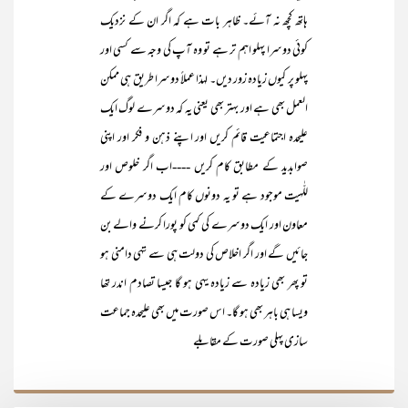
ہاتھ کچھ نہ آئے۔ ظاہر بات ہے کہ اگر ان کے نزدیک
کوئی دوسرا پہلو اہم تر ہے تو وہ آپ کی وجہ سے کسی اور
پہلو پر کیوں زیادہ زور دیں۔ لہذا عملاً دوسرا طریق ہی ممکن
العمل بھی ہے اور بہتر بھی یعنی یہ کہ دوسرے لوگ ایک
علیحدہ اجتماعیت قائم کریں اور اپنے ذہن و فکر اور اپنی
صوابدید کے مطابق کام کریں ----اب اگر خلوص اور
للّٰہیت موجود ہے تو یہ دونوں کام ایک دوسرے کے
معاون اور ایک دوسرے کی کمی کو پورا کرنے والے بن
جائیں گے اور اگر اخلاص کی دولت ہی سے تہی دامنی ہو
تو پھر بھی زیادہ سے زیادہ یہی ہو گا جیسا تصادم اندر تھا
ویسا ہی باہر بھی ہو گا۔ اس صورت میں بھی علیحدہ جماعت
سازی پہلی صورت کے مقابلے