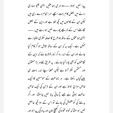
پیدا نہیں ہوتا ----دوسری جماعتیں ایسی ہیںجو ہماری
رائے میں بعض کام بہت اچھے سرانجام دے رہی ہیں
لیکن ان کے کاموں میں کچھ خلا ہے اور دین کے بعض
تقاضے اس کے ذریعے پورے نہیں ہو رہے ہیں۔ ----
ایسی جماعتوں کے ساتھ دو طرح کا معاملہ نظری اعتبار سے
ممکن ہے۔ ایک یہ کہ ان کے ساتھ شامل ہو کر کام کیا
جائے اور ان کے اندر رہ کر زور ڈالا جائے کہ دین کے
تقاضوں کو بھی پورا کیا جائے۔ یہ طریق بظاہر بڑا معقول
اور مستحسن نظر آتا ہے لیکن عملاً اپنے اندر بہت سی
پیچیدگیاں رکھتا ہے۔ ہر جماعت کے مؤسسین کا ایک
خاص مزاج ہوتا ہے اور ان کے ذہن کی ایک خاص
ساخت ہوتی ہے جسے بآسانی بدلا نہیں جاسکتا، اور اگر
بدلنے کی کوشش کی جائے تو اس کے سوا کچھ حاصل
نہیں ہو سکتا کہ خواہ مخواہ کی کھینچ تان اور بدمزگی پیدا ہو اور