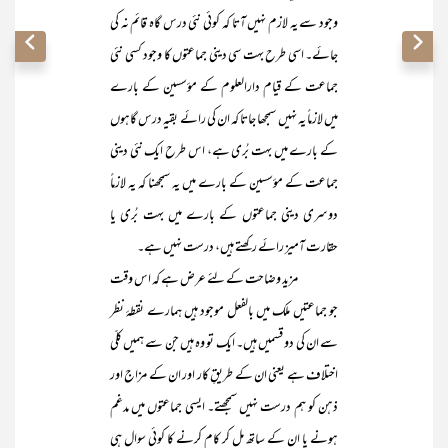
وجود سے یہ لازم نہیں آتا کہ کوئی نئی درس گاہ قائم نہ کی
جائے۔ اسی طرح بہت سی دینی جماعتوں کا وجود کسی نئی
جماعت کے قیام دارالعلوم کے مؤسسین کے بارے
میں لازماً یہ نہیں سمجھا جاتا کہ ان کی رائے بقیہ درس گاہوں
کے بارے میں بہت بُری ہے، اس طرح ایک نئی دینی
جماعت کے مؤسسین کے بارے میں یہ سمجھنا کہ یہ لازماً
دوسری دینی جماعتوں کے بارے میں بہت بُری یا
حقارت آمیز رائے رکھتے ہیں، درست نہیں ہے۔
مزید وضاحت کے لئے عرض ہے کہ اس وقت
جو جماعتیں ملک میں بالفعل موجود ہیں ہمارے نقطۂ نظر
سے ان کی دو قسمیں ہیں۔ ایک تو وہ ہیں جن سے ہمیں کلّی
اختلاف ہے یعنی ان کے طریقِ کار اور ان کے مزاج اور
ذہن کو ہم درست نہیں سمجھتے۔ ایسی جماعتوں میں مدغم
ہونے یا ان کے ساتھ مل کر کام کرنے کا کوئی سوال ہی