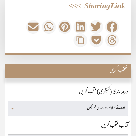
>>>
Sharing Link
منتخب کریں
درجہ بندی (کٹیگری) منتخب کریں
کتاب منتخب کریں