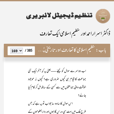
ڈاکٹر اسرار احمد اور تنظیمِ اسلامی ایک تعارف
باب:
تنظیم اسلامی کا تعارف اور تاریخی پس منظر
385 /
اب دوسرے سوال کو لیجئے ----یعنی یہ کہ آخر ایک نئی
جماعت کا قیام ہی کیوں ضروری ہے؟ کیوں نہ موجود
الوقت دینی جماعتوں میں سے کسی کے ساتھ مل کر کام کیا
جائے؟
اس سوال کا سادہ سا جواب تو یہ ہے کہ جس
طرح ملک میں بہت سی درس گاہوں اور دارالعلوموں کے