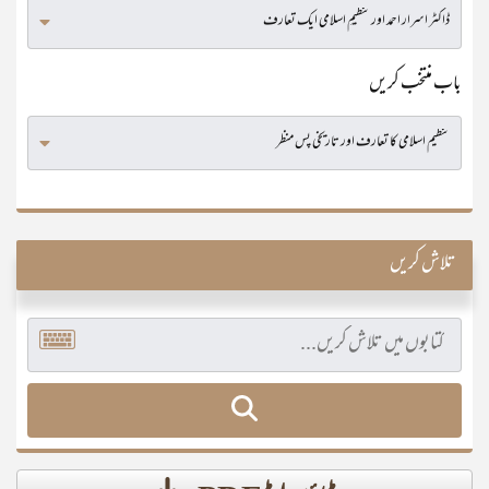
باب منتخب کریں
تلاش کریں