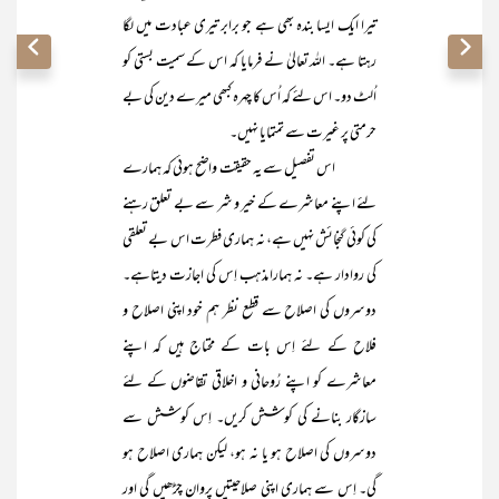
تیرا ایک ایسا بندہ بھی ہے جو برابر تیری عبادت میں لگا
رہتا ہے۔ اللہ تعالیٰ نے فرمایا کہ اس کے سمیت بستی کو
اُلٹ دو۔ اس لئے کہ اُس کا چہرہ کبھی میرے دین کی بے
حرمتی پر غیرت سے تمتمایا نہیں۔
اس تفصیل سے یہ حقیقت واضح ہوئی کہ ہمارے
لئے اپنے معاشرے کے خیر و شر سے بے تعلق رہنے
کی کوئی گنجائش نہیں ہے، نہ ہماری فطرت اس بے تعلقی
کی روادار ہے۔ نہ ہمارا مذہب اِس کی اجازت دیتاہے۔
دوسروں کی اصلاح سے قطع نظر ہم خود اپنی اصلاح و
فلاح کے لئے اِس بات کے محتاج ہیں کہ اپنے
معاشرے کو اپنے رُوحانی و اخلاقی تقاضوں کے لئے
سازگار بنانے کی کوشش کریں۔ اِس کوشش سے
دوسروں کی اصلاح ہو یا نہ ہو، لیکن ہماری اصلاح ہو
گی۔ اِس سے ہماری اپنی صلاحیتیں پروان چڑھیں گی اور