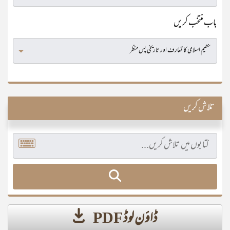
باب منتخب کریں
تلاش کریں
ڈاؤن لوڈ PDF