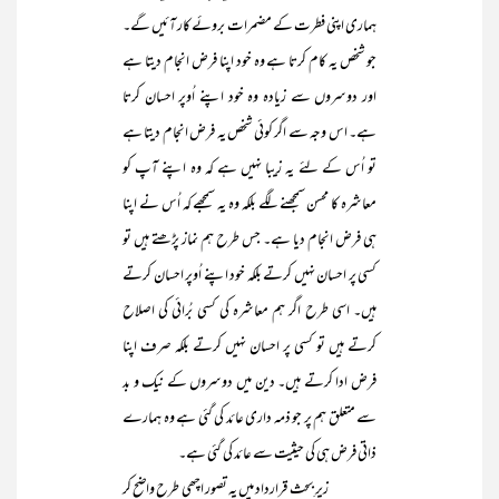
ہماری اپنی فطرت کے مضمرات بروئے کار آئیں گے۔
جو شخص یہ کام کرتا ہے وہ خود اپنا فرض انجام دیتا ہے
اور دوسروں سے زیادہ وہ خود اپنے اُوپر احسان کرتا
ہے۔ اس وجہ سے اگر کوئی شخص یہ فرض انجام دیتا ہے
تو اُس کے لئے یہ زیبا نہیں ہے کہ وہ اپنے آپ کو
معاشرہ کا محسن سمجھنے لگے بلکہ وہ یہ سمجھے کہ اُس نے اپنا
ہی فرض انجام دیا ہے۔ جس طرح ہم نماز پڑھتے ہیں تو
کسی پر احسان نہیں کرتے بلکہ خود اپنے اُوپر احسان کرتے
ہیں۔ اسی طرح اگر ہم معاشرہ کی کسی بُرائی کی اصلاح
کرتے ہیں تو کسی پر احسان نہیں کرتے بلکہ صرف اپنا
فرض ادا کرتے ہیں۔ دین میں دوسروں کے نیک و بد
سے متعلق ہم پر جو ذمہ داری عائد کی گئی ہے وہ ہمارے
ذاتی فرض ہی کی حیثیت سے عائد کی گئی ہے۔
زیرِ بحث قرارداد میں یہ تصور اچھی طرح واضح کر