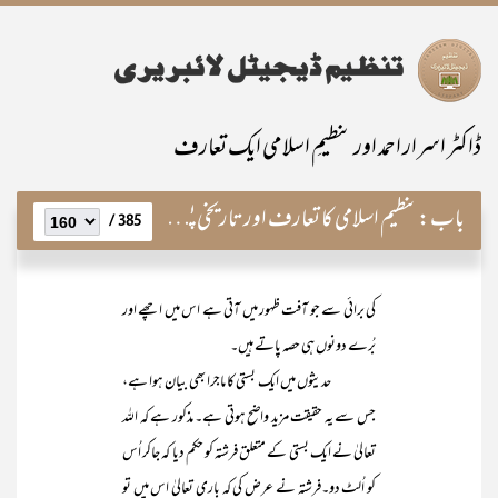
ڈاکٹر اسرار احمد اور تنظیمِ اسلامی ایک تعارف
باب:
تنظیم اسلامی کا تعارف اور تاریخی پس منظر
385 /
کی برائی سے جو آفت ظہور میں آتی ہے اس میں اچھے اور
بُرے دونوں ہی حصہ پاتے ہیں۔
حدیثوں میں ایک بستی کا ماجرا بھی بیان ہوا ہے،
جس سے یہ حقیقت مزید واضح ہوتی ہے۔ مذکور ہے کہ اللہ
تعالیٰ نے ایک بستی کے متعلق فرشتہ کو حکم دیا کہ جاکر اُس
کو اُلٹ دو۔فرشتہ نے عرض کی کہ باری تعالیٰ اس میں تو