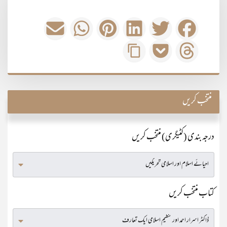
منتخب کریں
درجہ بندی (کٹیگری) منتخب کریں
کتاب منتخب کریں