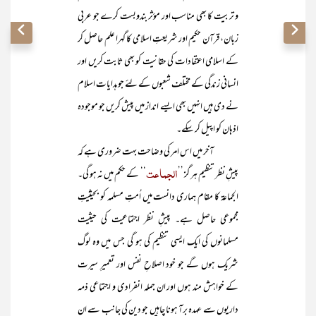
و تربیت کا بھی مناسب اور مؤثر بندوبست کرے جو عربی
زبان، قرآن حکیم اور شریعتِ اسلامی کا گہرا علم حاصل کر
کے اسلامی اعتقادات کی حقانیت کو بھی ثابت کریں اور
انسانی زندگی کے مختلف شعبوں کے لئے جو ہدایات اسلام
نے دی ہیں انہیں بھی ایسے انداز میں پیش کریں جو موجودہ
اذہان کو اپیل کر سکے۔
آخر میں اس امر کی وضاحت بہت ضروری ہے کہ
الجماعت
پیشِ نظر تنظیم ہر گز ’’
‘‘ کے حکم میں نہ ہو گی۔
الجماعۃ کا مقام ہماری دانست میں اُمتِ مسلمہ کو بحیثیتِ
مجموعی حاصل ہے۔ پیشِ نظر اجتماعیت کی حیثیت
مسلمانوں کی ایک ایسی تنظیم کی ہو گی جس میں وہ لوگ
شریک ہوں گے جو خود اصلاحِ نفس اور تعمیرِ سیرت
کے خواہش مند ہوں اور ان جملہ انفرادی و اجتماعی ذمہ
داریوں سے عہدہ برآ ہونا چاہیں جو دین کی جانب سے ان