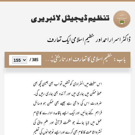
ڈاکٹر اسرار احمد اور تنظیمِ اسلامی ایک تعارف
باب:
تنظیم اسلامی کا تعارف اور تاریخی پس منظر
385 /
اس سلسلے میں انفرادی کوششیں تو اب بھی جیسی کچھ بھی
عملاً ممکن ہیں جاری ہیں اور آئندہ بھی جاری رہیں گی۔
ضرورت اس کی داعی ہے جیسے بھی ممکن ہو وسائل
فراہم کئے جائیں اور ایک ایسے باقاعدہ ادارے کا قیام
عمل میں لایا جائے جو حکمتِ قرآنی اور علمِ دینی کی
نشرواشاعت کا کام بھی کرے اور ایسے نوجوانوں کی تعلیم