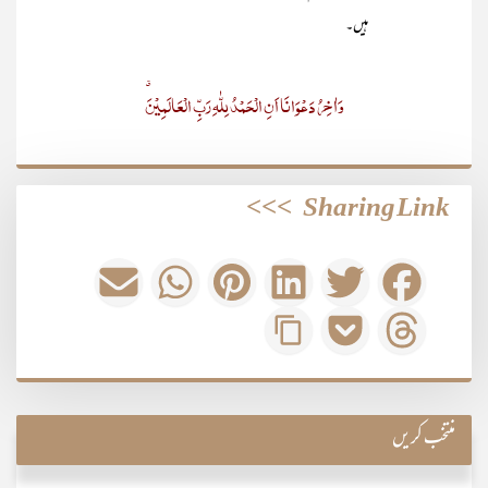
ہیں۔
وَاٰخِرُ دَعْوَانَا اَنِ الْحَمْدُ لِلّٰہِ رَبِّ الْعَالَمِیْنَ٭
>>>
Sharing Link
منتخب کریں