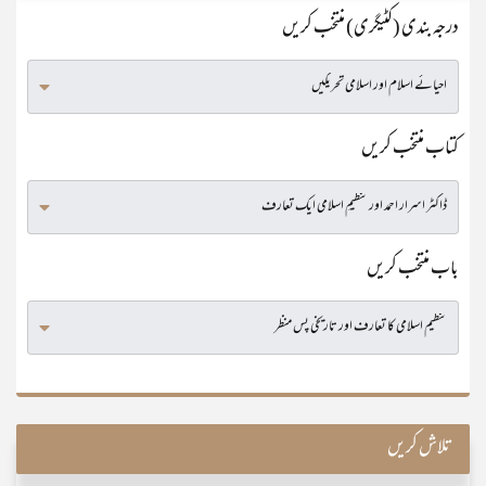
درجہ بندی (کٹیگری) منتخب کریں
کتاب منتخب کریں
باب منتخب کریں
تلاش کریں