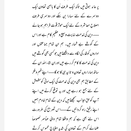
پر عائد ہوتی ہیں تاکہ ایک طرف اُن کا باہمی تعاون ایک
دوسرے کے لئے سہارا بن سکے اور دوسری طرف
اصلاحِ معاشرہ کے لئے ایک مؤثر قوت فراہم ہو جائے
---- دین کی خدمت نہایت وسیع و عظیم کام ہے اور اس
کے گوشے بے شمار ہیں۔ ہم ان تمام جماعتوں اور
اداروں کو قدر کی نگاہ سے دیکھتے ہیں جو کسی بھی گوشے میں
دین کی خدمت کا کام کر رہے ہیں اور ان شاء اللہ ان کے
ساتھ ہمارا رویہ تعاون و تائید ہی کا ہو گا---- اپنے فہم و فکر
کے مطابق ہم بھی دین کی خدمت کی ایک ادنیٰ کوشش
کے لئے جمع ہو رہے ہیں اور یہ توقع کرنے میں اپنے
آپ کو حق بجانب سمجھتے ہیں کہ دین کے تمام خادم ہمیں
اپنے رفیقِ راہ گردانیں گے----اس تصریح کی ضرورت
اس لئے بھی ہے کہ ہم واقعۃً تمام دینی عناصر خصوصاً
علمائے کرام کے تعاون کی شدید احتیاج محسوس کرتے