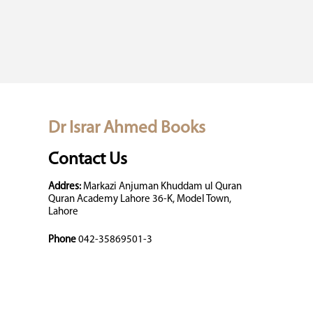
Dr Israr Ahmed Books
Contact Us
Addres:
Markazi Anjuman Khuddam ul Quran
Quran Academy Lahore 36-K, Model Town,
Lahore
Phone
042-35869501-3