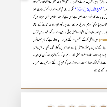
رآن میں شریک ہونے والوں کی عظیم اکثریت محض روایتی اور رسمی طور
’’مَنْ انْصَارِیْ اِلَی اللّٰہِ!‘‘
ور
کی ندادی تم خود دیکھ لو گے کہ ساری بھیڑ
ن کی یہ بات کلیۃً تو درست نہیں ہے اس لیے کہ متعدد مثالیں ایسی موجود ہیں کہ
قلاب برپا ہو گیا‘ تاہم ادھر کچھ عرصے سے میں خود بھی نہایت شدت ّکے ساتھ
 ایک رسم اور روایت کی حیثیت حاصل ہوتی جا رہی ہے اور گویا خود درسِ قرآن
میں داخل کر کے مطمئن ہو گئے ہیں!… یہ واقعہ ہے کہ ہم مسلمانوں
 دینے کے فن میں ید ِطولیٰ حاصل کیا ہے اور اس میں کوئی شک نہیں کہ ہمیں اس
ا پڑھانا اور سیکھنا سکھانا محض ایک رسم بن کر رہ گیا تو پھر اور کون سی چیز رہ
ے کہ اگر لوگ سورۃ الصف اور سورۃ الحدید کو بھی ’پی‘ گئے اور ٹس سے مس نہ
ے سمجھے بوجھے