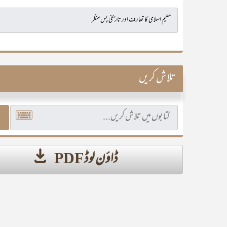
تلاش کریں
ڈاؤن لوڈ PDF