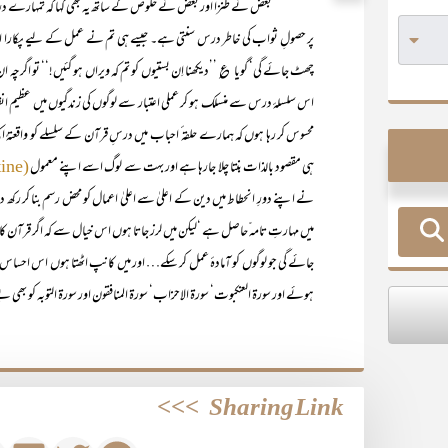
بعض نے طنزاً اور بعض نے خلوص کے ساتھ یہ بھی کہا کہ تمہارے درسِ ق
پر حصولِ ثواب کی خاطر درس سنتی ہے۔ جیسے ہی تم نے عمل کے لیے پکارا ا
چھٹ جائے گی‘ گویا ؏ ’’دیکھنا اِن بستیوں کو تم کہ ویراں ہو گئیں!‘‘ تو اگرچہ ا
اس سلسلۂ درس سے منسلک ہو کر عملی اعتبار سے لوگوں کی زندگیوں میں عظیم ان
محسوس کر رہا ہوں کہ ہمارے حلقہ ٔ احباب میں درسِ قرآن کے سلسلے کو واقعتہً
ہی مقصود بالذات بنتا چلا جارہا ہے اور بہت سے لوگ اسے اپنے معمول
(routine)
نے اپنے دورِ انحطاط میں دین کے اعلیٰ سے اعلیٰ اعمال کو محض رسم بنا کر رکھ
میں مہارتِ تامہ ّحاصل ہے ‘لیکن میں لرز جاتا ہوں اس خیال سے کہ اگر قرآن کا پڑھن
جائے گی جو لوگوں کو آمادۂ عمل کر سکے… اور میں کانپ اٹھتا ہوں اس احساس س
ہوئے اور سورۃ العنکبوت‘ سورۃ الاحزاب‘ سورۃ المنافقون اور سورۃ التوبہ کو بھی ب
>>>
Sharing Link