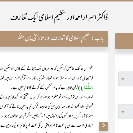
ڈاکٹر اسرار احمد اور تنظیمِ اسلامی ایک تعارف
باب:
تنظیم اسلامی کا تعارف اور تاریخی پس منظر
علم اس حد تک حاصل کر سکیں کہ دوسروں تک پہنچانے کے قابل ہو سکیں اور ظ
قرآن مجید کا درس دے سکتا ہو وہ تمہارا شریک ِکار بنے تو کیونکر؟ اس میں 
وَعَلَّمَہٗ))
لیکن ظاہر ہے کہ یہ ہر شخص کے کرنے کا کام نہیں ہے۔
تمہارے درسِ قرآن سے تو معلوم ہوتا ہے کہ ایمانِ حقیقی کا رکنِ لازم جہاد فی
ِقصویٰ اعلاء کلمۃ اللہ اور غلبہ ٔ دین ِحق کی جدوجہد‘ لیکن تم یہ نہیں بتاتے کہ آ
سفر کا آغاز کریں؟ اور کس کی رہنمائی میں آگے چلیں؟ اگر تم ان سوالوں کا جو
تمہاری طرف سے ان پر حجت قائم ہو الٹی ان کی حجت تم پر قائم ہوئی جا رہی ہے!