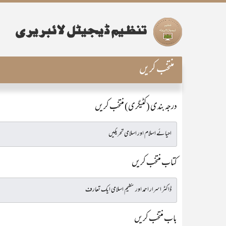
منتخب کریں
درجہ بندی (کٹیگری) منتخب کریں
کتاب منتخب کریں
باب منتخب کریں