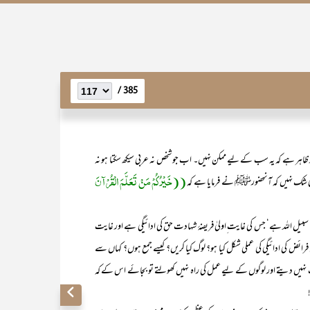
385 /
اہر ہے کہ یہ سب کے لیے ممکن نہیں۔ اب جو شخص نہ عربی سیکھ سکتا ہو نہ
((خَیْرُکُمْ مَنْ تَعَلَّمَ الْقُرْآنَ
کوئی شک نہیں کہ آنحضورﷺ نے فرمایا ہے کہ
 سبیل اللہ ہے‘ جس کی غایت ِاولیٰ فریضۂ شہادت حق کی ادائیگی ہے اور غایت
خر ان فرائض کی ادائیگی کی عملی شکل کیا ہو؟ لوگ کیا کریں؟ کیسے جمع ہوں؟ کہاں سے
اب نہیں دیتے اور لوگوں کے لیے عمل کی راہ نہیں کھولتے تو بجائے اس کے کہ