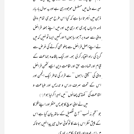
میرے دل میں مسلسل موجود رہی ہے اور یہ سوال بار بار
ذہن میں اُبھرتا رہا ہے کہ کیا اس طرح میری تمام دینی
ذمہ داریاں پوری ہو رہی ہیں اور میں اپنے جملہ فرائض
ِدینی سے عہدہ بر آہو رہا ہوں؟ اور کہیں ایسا تو نہیں کہ میں
نے اپنے اصل فرائض سے پہلو تہی کرنے کی غرض سے
گریز کی راہ اختیار کر لی ہو۔ اور ایک باقاعدہ جماعت کے
قیام اور شہادتِ حق اور اقامتِ دین ایسے کٹھن فرائض
ِدینی کی ’’تپتی راہوں ‘‘ سے فرار کی خاطر ایک انجمن اور
اس کے تحت صرف درس و تدریس اور طباعت و
اشاعت کی ’’ٹھنڈی چھائوں‘‘ میں بسیرا کر لیا ہو ؟
(۱)
میں نے اپنی سوچ کا جو پس منظر اور اپنے فکر کا
جو ’’شجرئہ نسب‘‘ آج تفصیل کے ساتھ بیان کیا ہے اس
کے پیش نظر اس بات کا تو کوئی سوال ہی پیدا نہیں ہوتا کہ
میں اس محدود اور جزوی کام پر پوری