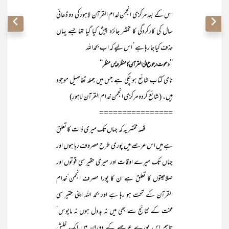
اس کے بعد مرکزی انجمن خدام القرآن لاہور کی دو ڈھائی
سال کی کارکردگی کا مختصر جائزہ پیش کیا گیا تھا جسے یہاں
حذف کیا جا رہا ہے‘ اس لیے کہ اب بحمداللہ
’’دعوت رجوع الی القرآن کا منظر و پس منظر‘‘
نامی کتاب شائع ہو چکی ہے جس میں جملہ تفاصیل موجود
ہیں۔ (شائع کردہ مرکزی انجمن خدام القرآن لاہور)
================
قصہ مختصر یہ کہ جہاں تک میری ذات کا تعلق
ہے میں اس عرصے میں پوری طرح مصروف رہا ہوں اور
جہاں تک میرے اوقات اور میری حقیر سی قوتوں اور
صلاحیتوں کا تعلق ہے ان کا پورا مصرف انجمن ّخدام
القرآن کے تحت ہو رہا ہے اور بحمد اللہ اپنی حقیر سی
محنت کے نتائج سے بھی میں نہ بددل ہوں نہ مایوس‘
تاہم اس پورے عرصے کے دوران میں ایک خلش