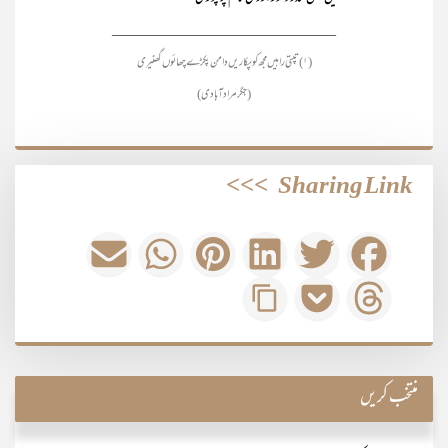
____________________________
(۱) تپتی راہیں مجھ کو پکاریں دامن پکڑے چھائوں گھنیری
(جگرمرادآبادی)
>>>
Sharing Link
منتخب کریں