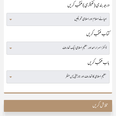
درجہ بندی (کٹیگری) منتخب کریں
کتاب منتخب کریں
باب منتخب کریں
تلاش کریں