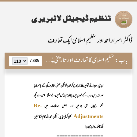
ڈاکٹر اسرار احمد اور تنظیمِ اسلامی ایک تعارف
باب:
تنظیم اسلامی کا تعارف اور تاریخی پس منظر
385 /
تبدیل ہو جائے تو میں یقینا رجوع کر لوں گا لیکن محض لحاظِ بزرگی کے باعث یا
صرف پاسِ ادب کے طور پر میں اپنا قدم واپس نہیں لے سکتا۔ اس سے کچھ
Re-
شکر رنجیاں بھی ہوئیں اور بعض معاملات میں
Adjustments
بھی کرنی پڑیں‘ لیکن بحمد ِاللہ کام رُکا نہیں
بلکہ قافلہ رواں ہی رہا!
=================