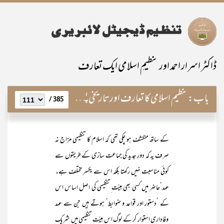
ڈاکٹر اسرار احمد اور تنظیمِ اسلامی ایک تعارف
باب:
تنظیم اسلامی کا تعارف اور تاریخی پس منظر
385 /
کے ساتھ منکشف ہو چکی تھی کہ اسلام کا تنظیمی مزاج نہ
صرف یہ کہ دورِ جدید کی جماعت سازی کے طریقوں سے
کوئی مناسبت نہیں رکھتا بلکہ اس سے یکسر مختلف ہے۔
عہد‘حاضر میں کسی بھی ہیئت ِتنظیمی کی اصل اساس اس
کے ’دستور اور قواعد و ضوابط‘ ہوتے ہیں جن سے عہد
ِوفاداری استوار کر کے لوگ اس ہیئت ِتنظیمی میں شریک