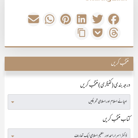
منتخب کریں
درجہ بندی (کٹیگری) منتخب کریں
کتاب منتخب کریں