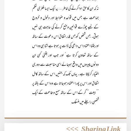
نہ کہ ان کا حق ادا کرنے کی خاطر… یہ ایک ایسا فطری نظم
ِجماعت ہے جس میں قواعد و ضوابط اور دخول و خروج
کے لمبے چوڑے قوانین وضع کرنے کی حاجت ہی نہیں
ہوتی۔ جس شخص کو جس قدر اتفاق اس دعوت کے ساتھ
اور جتنا اعتماد اس داعی کی ذات پر ہوتا ہے اتنا ہی وہ اس
کے ساتھ تعاون کرتا ہے‘ اور جب اور جتنی کمی ان
دونوں چیزوں میں واقع ہوجائے اسی مناسبت سے دوری
اختیار کر لیتا ہے۔ یہاں تک کہ جنہیں اس کے ساتھ کامل
اتفاق اور اس پر پورا اعتماد ہو جاتا ہے وہ اس کے ہاتھ پر
’’بیعت‘‘ کر کے اس کے ساتھ سمع و طاعت کے ایک
شخصی رابطے میں منسلک
>>>
Sharing Link