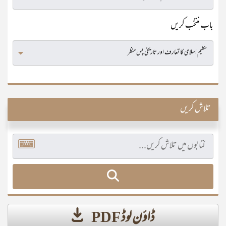
باب منتخب کریں
تلاش کریں
ڈاؤن لوڈ PDF