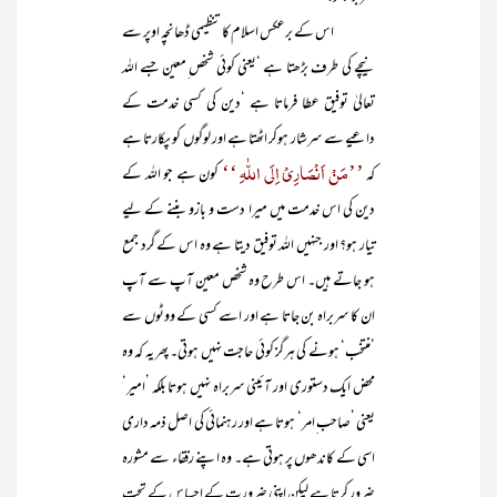
اس کے برعکس اسلام کا تنظیمی ڈھانچہ اوپر سے
نیچے کی طرف بڑھتا ہے ‘یعنی کوئی شخص ِمعین جسے اللہ
تعالیٰ توفیق عطا فرماتا ہے ‘دین کی کسی خدمت کے
داعیے سے سرشار ہوکر اٹھتا ہے اور لوگوں کو پکارتا ہے
’’مَنْ اَنْصَارِیْ اِلَی اللّٰہِ ‘‘
کہ
کون ہے جو اللہ کے
دین کی اس خدمت میں میرا دست و بازو بننے کے لیے
تیار ہو؟ اور جنہیں اللہ توفیق دیتا ہے وہ اس کے گرد جمع
ہو جاتے ہیں۔ اس طرح وہ شخص معین آپ سے آپ
ان کا سربراہ بن جاتا ہے اور اسے کسی کے ووٹوں سے
’منتخب‘ ہونے کی ہرگز کوئی حاجت نہیں ہوتی۔ پھر یہ کہ وہ
محض ایک دستوری اور آئینی سربراہ نہیں ہوتا بلکہ ’امیر‘
یعنی ’صاحب ِامر‘ ہوتا ہے اور رہنمائی کی اصل ذمہ داری
اسی کے کاندھوں پر ہوتی ہے۔ وہ اپنے رفقاء سے مشورہ
ضرور کرتا ہے لیکن اپنی ضرورت کے احساس کے تحت