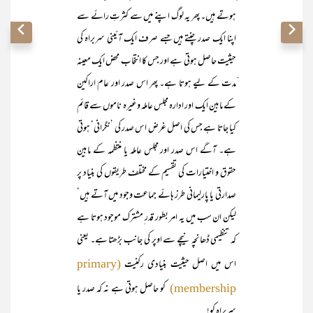
ہوتے ہیں۔ پھر یہ لوگ اپنے میں سے کثرتِ رائے سے
اپنا ایک صدر چنتے ہیں جسے صرف ایک آئینی سربراہ کی
حیثیت حاصل ہوتی ہے اور جس کا انتخاب محض ایک معینہ
ّمدت کے لیے ہوتا ہے۔ پھر اس صدر اور عام اراکین
کے مابین ایک اور ادارہ مجلس عاملہ وغیرہ ناموں سے قائم
کیا جاتا ہے جس کی اصل غرض اس صدر کی ’نگرانی‘ ہوتی
ہے۔ آگے اس صدر اور مجلس عاملہ یا منتظمہ کے مابین
حقوق و اختیارات کی تقسیم کے مختلف طریقوں کی بنیاد پر
صدارتی یا پارلیمانی طرز ہائے جماعت وجود میں آتے ہیں‘
لیکن ان سب میں یہ امر بطور قدر ِمشترک موجود ہوتا ہے
کہ تنظیمی ڈھانچہ نیچے سے اوپر کی جانب بڑھتا ہے۔ یعنی
اس میں اصل حیثیت بنیادی رکنیت
(primary
کو حاصل ہوتی ہے نہ کہ صدر یا
membership)
سربراہ کو!