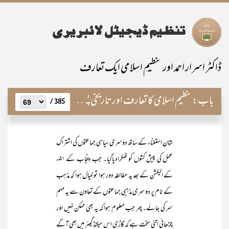
ڈاکٹر اسرار احمد اور تنظیمِ اسلامی ایک تعارف
باب:
تنظیم اسلامی کا تعارف اور تاریخی پس منظر
385 /
شانِ استغناء کے ساتھ دوسری سیاسی جماعتوں کی اشتراکِ
عمل کی پیش کشوں کو ٹھکرادیاگیا۔ جب پنجاب کے ۵۱ء
کے الیکشن کے بعد یہ مغالطہ دور ہوا تو خیال ہوا کہ مذہب
کے نام پر دوسری مذہبی جماعتوں کے تعاون سے یہ مہم
سر کی جائے۔ پھر جب معلوم ہوا کہ یہ بھی ممکن نہیں اور
چڑھائی اتنی سخت ہے کہ گاڑی اس سیکنڈ گیئر میں بھی آگے