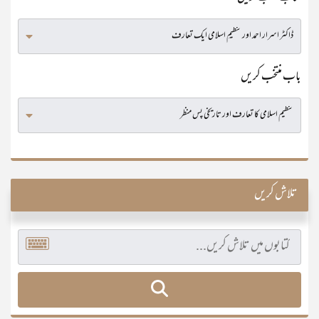
باب منتخب کریں
تلاش کریں