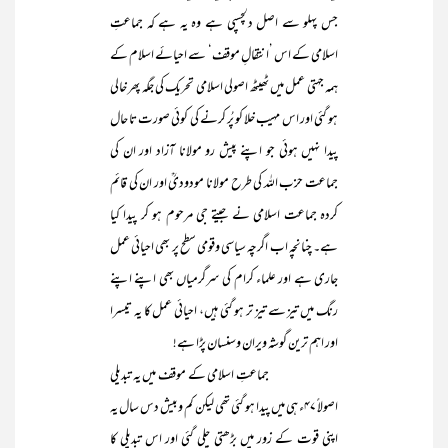
جس پہلو سے اصل دلچسپی ہے وہ یہ ہے کہ جماعتِ
اسلامی کے اس ’انتقالِ موقف‘ سے احیائے اسلام کے
ہمہ جہتی عمل میں ٹھیٹھ اصولی اسلامی تحریک کی جگہ پھر خالی
ہو گئی اور اس مہیب خلا کو پُر کرنے کی کوئی صورت تا حال
پیدا نہیں ہوئی جو اپنے پیش رو مولانا آزاد اور ان کی
جماعت حزب اللہ کی طرح مولانا مودودیؒ اور ان کی قائم
کردہ جماعت اسلامی نے جیتے جی مرحوم ہو کر پیدا کیا
ہے۔ چنانچہ اب اگرچہ سیاسی وقومی سطح پر بھی احیائی عمل
جاری ہے اور علماء کرام کی سرگرمیاں بھی اپنے اپنے
رنگ میں تیز سے تیز تر ہو گئی ہیں، احیائی عمل کا یہ تیسرا
اور اہم ترین گوشہ ویران وسنسان پڑا ہے!
جماعتِ اسلامی کے موقف میں یہ تبدیلی
اصولاً ۴۷ء ہی میں پیدا ہو گئی تھی لیکن کم وبیش دس سال یہ
اپنی قوت کے زور میں بڑھتی چلی گئی اور اس تبدیلی کا