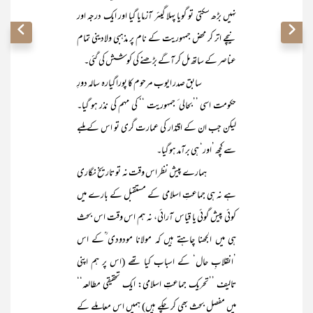
نہیں بڑھ سکتی تو گویا پہلا گیئر آزمایا گیا اور ایک درجہ اور
نیچے اتر کر محض جمہوریت کے نام پر مذہبی ولادینی تمام
عناصر کے ساتھ مل کر آگے بڑھنے کی کوشش کی گئی۔
سابق صدر ایوب مرحوم کا پورا گیارہ سالہ دورِ
حکومت اسی ’’بحالی ٔ جمہوریت ‘‘ کی مہم کی نذر ہو گیا۔
لیکن جب ان کے اقتدار کی عمارت گری تو اس کے ملبے
سے کچھ ’اور‘ ہی برآمد ہو گیا۔
ہمارے پیش نظر اس وقت نہ تو تاریخ نگاری
ہے نہ ہی جماعتِ اسلامی کے مستقبل کے بارے میں
کوئی پیش گوئی یا قیاس آرائی، نہ ہم اس وقت اس بحث
ہی میں الجھنا چاہتے ہیں کہ مولانا مودودی ؒکے اس
’انقلابِ حال‘ کے اسباب کیا تھے (اس پر ہم اپنی
تالیف ’’تحریک جماعتِ اسلامی: ایک تحقیقی مطالعہ‘‘
میں مفصل بحث بھی کر چکے ہیں) ہمیں اس معاملے کے