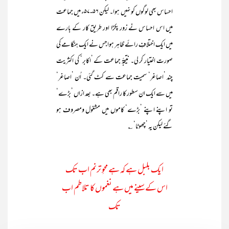
احساس بھی لوگوں کو نہیں ہوا۔ لیکن ۵۶-۵۷ء میں جماعت
میں اس احساس نے زور پکڑا اور طریق کار کے بارے
میں ایک اختلافِ رائے ظاہر ہواجس نے ایک ہنگامے کی
صورت اختیار کر لی۔ نتیجۃً جماعت کے ’اکابر‘ کی اکثریت
چند ’اصاغر‘ سمیت جماعت سے کٹ گئی۔ اُن ’اصاغر‘
میں سے ایک ان سطور کا راقم بھی ہے۔ بعد ازاں ’بڑے‘
تو اپنے اپنے ’بڑے‘ کاموں میں مشغول ومصروف ہو
گئے لیکن یہ ’چھوٹا‘ ؎
ایک بلبل ہے کہ ہے محوِ ترنم اب تک
اس کے سینے میں ہے نغموں کا تلاطم اب
تک