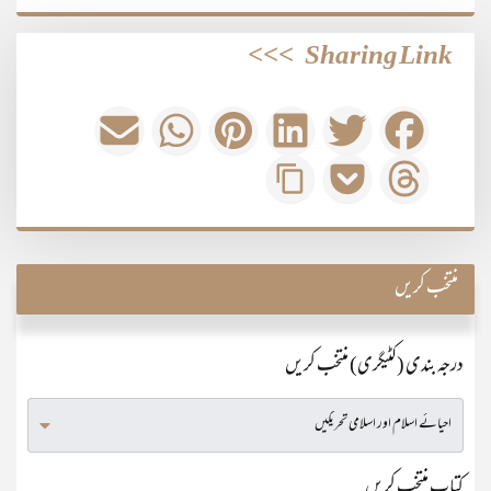
>>>
Sharing Link
منتخب کریں
درجہ بندی (کٹیگری) منتخب کریں
کتاب منتخب کریں