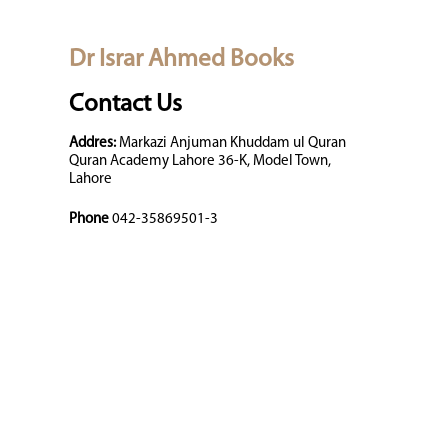
Dr Israr Ahmed Books
Contact Us
Addres:
Markazi Anjuman Khuddam ul Quran
Quran Academy Lahore 36-K, Model Town,
Lahore
Phone
042-35869501-3