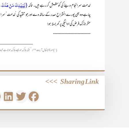
{لِّیَہۡلِکَ مَنۡ ہَلَکَ عَنۡ
خدمت سرانجام دینے کی کوشش کر رہے ہیں۔ تاکہ
چاہے وہ بھی پورے انشراحِ صدر کے ساتھ دے اور جو تنقید کی ’خدمت‘ سرانج
مگر نازک فرض کی ادائیگی پر کمربستہ ہو!
--------------------------
_______________
(۱) سورۃ الانفال آیت ۴۲: ’’تاکہ ہلاک ہو جسے ہلاک ہونا ہے حجت قائم ہو چکنے کے بعد اور جئے جسے جینا ہو واضح دلیل کے ساتھ!‘‘
>>>
Sharing Link