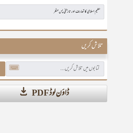
تلاش کریں
ڈاؤن لوڈ PDF