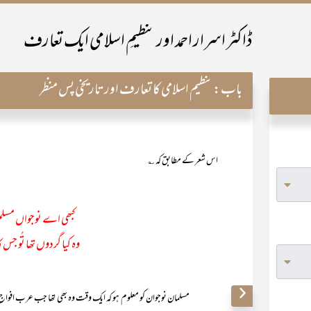
ڈاکٹر اسرار احمد اور تنظیمِ اسلامی ایک تعارف
باب:
تنظیم اسلامی کا تعارف اور تاریخی پس منظر
اس شعر کے مطابق کہ ؎
کبھی اے نوجواں مسلم ت
وہ کیا گردوں تھا تُو جس 
مسلمان نوجوان کو معلوم ہو کہ ایک وقت وہ بھی تھا جب عرب افواج جبر