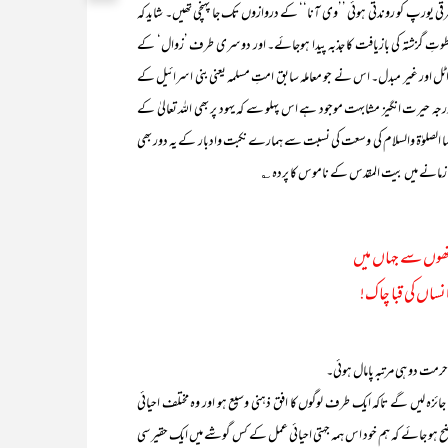
 یورپ کو روندتی ہوئی ’’وی آنا‘‘ کے دروازوں تک جا پہنچی تھیں۔ شاید کہ
سطوتِ گزشتہ کی بازیافت کا جذبہ پیدا ہوجائے۔ اور دوسری طرف ’زوال‘ کے
اٹل اور غیر مبدل۔ اس نے جو معاملہ سابق امتِ مسلمہ یعنی بنی اسرائیل کے
د درجہ حیرت انگیز مشابہت موجود ہے اس پہلو سے کہ یہود پر بھی اللہ تعالیٰ کے
حبہا الصلوٰۃ والسلام کی وسعت کی نسبت سے ہمارے نکبت وادبار کے یہ دور بھی
زمانے میں بیت المقدس کے ناموس کا پردہ ؎
اتھوں سے جہاں میں
انساں کی قبا چاک!
حرمت دو ہی مرتبہ پامال ہوئی۔
 لیں گے تاکہ ایک طرف لوگوں کا افق ذہنی وسیع ہو اور وہ مختلف احیائی
ہو جائے کہ ہم خود اس ہمہ جہتی احیائی عمل کے کس گوشے میں ایک حقیر سی