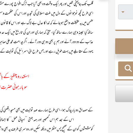
قلب تک جاپہنچی تھیں اور پھر ایک وقت وہ بھی آیا جب ترک افواج پورے مشرقی
اسی طرح کچھ نوجوانوں کے دل میں ملتِ اسلامی کی تجدید اور اس کی عظمت و
ضمن میں یہ حقیقت واضح ہو جائے کہ خدا کا عدل بے لاگ ہے اور اس کا قانون 
ساتھ کیا بعینہٖ وہی ہمارے ساتھ کیا، حتیٰ کہ ہماری اور ان کی تاریخ میں ایک ح
عذاب کے دو دور آئے اور ہم پر بھی دو ہی دور آئے۔ اگرچہ امتِ محمدعلیٰ صا
یہود کے مقابلے میں بہت طویل رہے اور جس طرح بنی اسرائیل کی تولیت کے 
اسکندر و چنگیز کے ہ
سو بار ہوئی حضرتِ 
کے مصداق دو بار چاک ہوا، اسی طرح ہمارے عہد ِ تولیت میں بھی مسجد ِ اقصیٰ کی 
اس کے بعد ہم اس گھمبیر اور ہمہ جہتی ’’احیائی عمل‘‘ کا اجمالاً جائزہ
کوششوں کو ان کے صحیح پس منظر میں دیکھ سکیں اور دوسری طرف یہ بھی واضح 