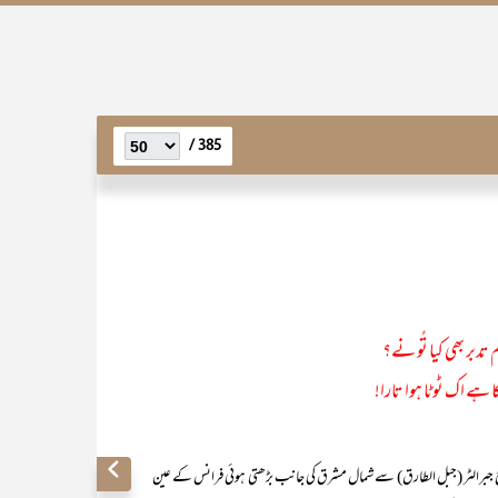
385 /
دبر بھی کیا تُو نے؟
کا ہے اک ٹوٹا ہوا تارا!
الٹر (جبل الطارق) سے شمال مشرق کی جانب بڑھتی ہوئی فرانس کے عین