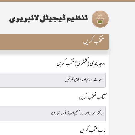
منتخب کریں
درجہ بندی (کٹیگری) منتخب کریں
کتاب منتخب کریں
باب منتخب کریں