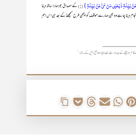
ۢ بَیِّنَۃٍ وَّ یَحۡیٰی مَنۡ حَیَّ عَنۡۢ بَیِّنَۃٍ }
(۱)
کے مصداق جو ہمارا ساتھ دینا
ام دینا چاہے وہ بھی ہمارے موقف کو اچھی طرح سمجھنے کے بعد ہی اس اہم
_____________