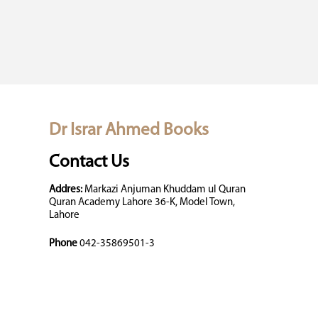
Dr Israr Ahmed Books
Contact Us
Addres:
Markazi Anjuman Khuddam ul Quran
Quran Academy Lahore 36-K, Model Town,
Lahore
Phone
042-35869501-3