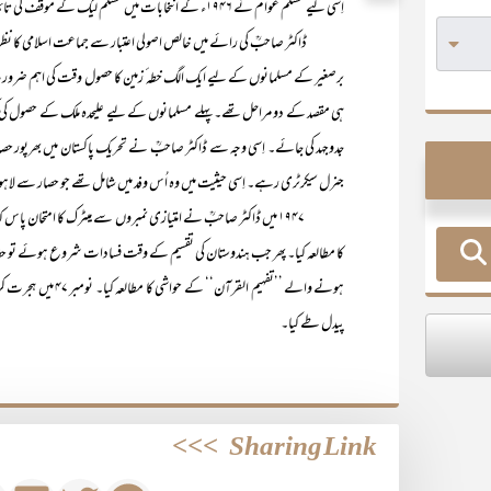
اِسی لیے مسلم عوام نے ۱۹۴۶ء کے انتخابات میں مسلم لیگ کے موقف کی تائید کی اور اُس کے حق میں بھاری اکثریت سے رائے دی۔
ڈاکٹر صاحبؒ کی رائے میں خالص اصولی اعتبار سے جماعت اسلامی کا نظریہ در
برصغیر کے مسلمانوں کے لیے ایک الگ خطہ ٔ زمین کا حصول وقت کی اہم ضرو
ہی مقصد کے دو مراحل تھے۔ پہلے مسلمانوں کے لیے علیحدہ ملک کے حصول کی 
جدوجہد کی جائے۔ اِسی وجہ سے ڈاکٹر صاحبؒ نے تحریک پاکستان میں بھرپور حصہ 
جنرل سیکرٹری رہے۔ اِسی حیثیت میں وہ اُس وفد میں شامل تھے جو حصار سے لاہو
۱۹۴۷ میں ڈاکٹر صاحبؒ نے امتیازی نمبروں سے میٹرک کا امتحان پاس ک
کا مطالعہ کیا۔ پھر جب ہندوستان کی تقسیم کے وقت فسادات شروع ہوئے تو حفاظت
پیدل طے کیا۔
>>>
Sharing Link