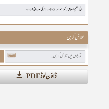
تلاش کریں
ڈاؤن لوڈ PDF