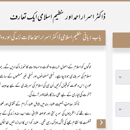
ڈاکٹر اسرار احمد اور تنظیمِ اسلامی ایک تعارف
باب:
بانیٔ تنظیم اسلامی ڈاکٹر اسرار احمدؒحالاتِ زندگی اور 
لوگوں کو اسلام کے اصولِ حریت واخوت و مساوات کا نمونہ دکھا دیں گے۔جماعتِ 
اسلام کی سربلندی ہونا چاہیے۔نسلی مسلمانوں اور نسلی غیر مسلموں کے سامن
طور پر اِس دعوت کو قبول کرلیں اُن ہی کی اسلام کی سربلندی کے لیے جدوجہد نتی
آخرت کی تیاری کے لیے بھی سازگار فضا میسر آئے گی۔
ڈاکٹر صاحبؒ جمعیت علماء ہند میں شامل علماء کرام کے تقویٰ اور خلوص 
رہے تھے کہ انگریزوں کی سرپرستی اور حوصلہ افزائی سے اب ہندو زندگی کے ہر 
شکست کا انتقام لینے کی آگ بھڑک رہی تھی ۔ علماء کو اِس کا اندازہ نہیں تھا