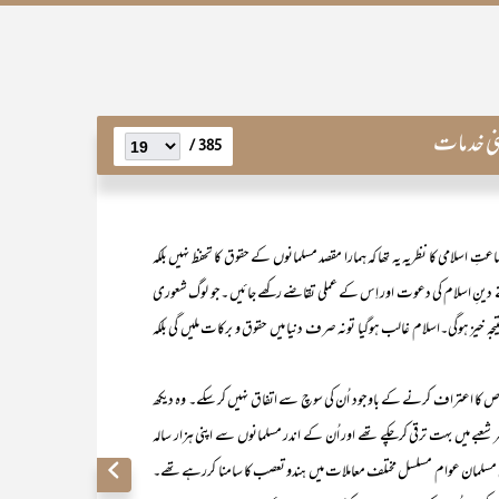
دینی خدمات
385 /
اسلامی کا نظریہ یہ تھا کہ ہمارا مقصد مسلمانوں کے حقوق کا تحفظ نہیں بلکہ
ے دینِ اسلام کی دعوت اور اِس کے عملی تقاضے رکھے جائیں ۔جو لوگ شعوری
جہ خیز ہوگی۔اسلام غالب ہوگیا تونہ صرف دنیا میں حقوق و برکات ملیں گی بلکہ
کا اعتراف کرنے کے باوجود اُن کی سوچ سے اتفاق نہیں کر سکے۔ وہ دیکھ
شعبے میں بہت ترقی کرچکے تھے اور اُن کے اندر مسلمانوں سے اپنی ہزار سالہ
 لیکن مسلمان عوام مسلسل مختلف معاملات میں ہندو تعصب کا سامنا کررہے تھے۔