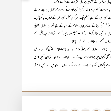
ست معلوم ہوتا تھا‘ لیکن انگریز اور ہندو کی دوہری غلامی میں پسے ہوئے
رت تھی جس کے لیے مسلم لیگ سرگرمِ عمل تھی۔ ان کے نزدیک یہ گویا ایک
کوشش کی جائے اور پھر وہاں اسلام کے غلبہ کے لیے ٹھوس اسلامی انقلابی
لیا اور ایک فعال کردار ادا کیا۔ وہ ضلع حصار میں مسلم اسٹوڈنٹ فیڈریشن کے
ر قائداعظم سے ملاقات کے لیے آیا تھا۔
یا ۔ جماعت اسلامی کے دعوتی لٹریچر اور مولانا ابوالکلام آزادؒ کی کتب و رسائل
ی کیمپوں میں جماعت اسلامی کے رسالہ ماہنامہ ’’ترجمان القرآن‘‘ میں شائع
ہونے والے ’’تفہیم القرآن‘‘ کے حواشی کا مطالعہ کیا۔ نومبر ۴۷ میں ہجرت کرکے پاکستان تشریف لائے۔ ہجرت کے دوران ۲۰ دن میں ۱۷۰ میل کا سفر